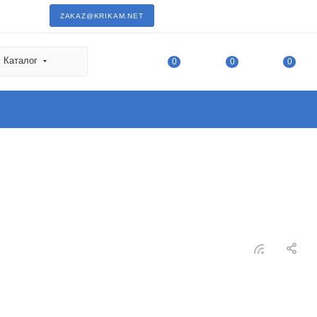
ZAKAZ@KRIKAM.NET
Каталог
0
0
0