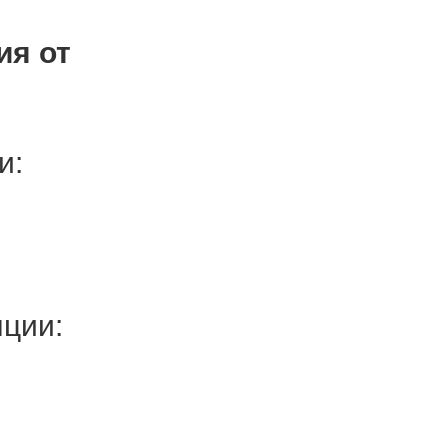
ия от
и:
ции: