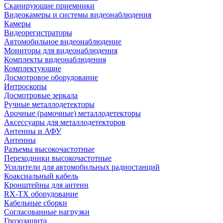
Сканирующие приемники
Видеокамеры и системы видеонаблюдения
Камеры
Видеорегистраторы
Автомобильное видеонаблюдение
Мониторы для видеонаблюдения
Комплекты видеонаблюдения
Комплектующие
Досмотровое оборудование
Интроскопы
Досмотровые зеркала
Ручные металлодетекторы
Арочные (рамочные) металлодетекторы
Аксессуары для металлодетекторов
Антенны и АФУ
Антенны
Разъемы высокочастотные
Переходники высокочастотные
Усилители для автомобильных радиостанций
Коаксиальный кабель
Кронштейны для антенн
RX-TX оборудование
Кабельные сборки
Согласованные нагрузки
Грозозащита