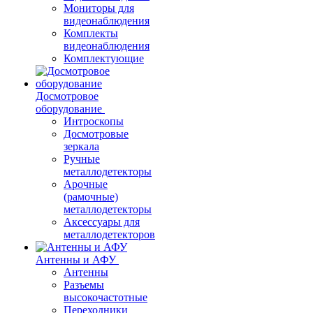
Мониторы для
видеонаблюдения
Комплекты
видеонаблюдения
Комплектующие
Досмотровое
оборудование
Интроскопы
Досмотровые
зеркала
Ручные
металлодетекторы
Арочные
(рамочные)
металлодетекторы
Аксессуары для
металлодетекторов
Антенны и АФУ
Антенны
Разъемы
высокочастотные
Переходники