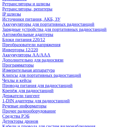
Ретрансляторы и шлюзы
Ретрансляторы, репитеры
IP шлюзы
Источники питания, АКБ, ЗУ
Аккумуляторы для портативных радиостанций
Зарядные устройства для портативных радиостанций
Автомобильные адаптеры
Блоки питания 220/12
Преобразователи напряжения
Инверторы 12/220
Аккумуляторы АА/ААА
Дополнительно для радиосвязи
Программаторы
Измерительная аппаратура
Клипсы для портативных радиостанций
Чехлы и кейсы
Провода питания для радиостанций
Крепёж для радиостанций
Держатели тангент
1-DIN адаптеры для радиостанций
Речевые информаторы
Прочее радиооборудование
Средства РЭБ
Детекторы дронов
Кабели и провода для систем видеонаблюдения