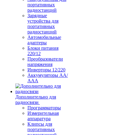
портативных
радиостанций
Зарядные
устройства для
портативных
радиостанций
Автомобильные
адаптеры
Блоки питания
220/12
Преобразователи
напряжения
Инверторы 12/220
Аккумуляторы АА/
ААА
Дополнительно для
радиосвязи
Программаторы
Измерительная
аппаратура
Клипсы для
портативных
радиостанций