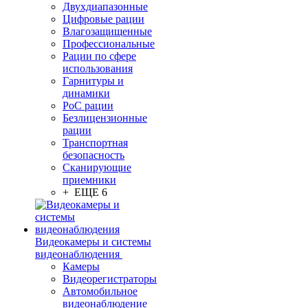
Двухдиапазонные
Цифровые рации
Влагозащищенные
Профессиональные
Рации по сфере
использования
Гарнитуры и
динамики
PoC рации
Безлицензионные
рации
Транспортная
безопасность
Сканирующие
приемники
+ ЕЩЕ 6
Видеокамеры и системы
видеонаблюдения
Камеры
Видеорегистраторы
Автомобильное
видеонаблюдение