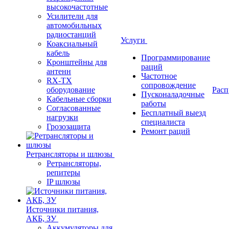
высокочастотные
Усилители для
автомобильных
радиостанций
Услуги
Коаксиальный
кабель
Программирование
Кронштейны для
раций
антенн
Частотное
RX-TX
сопровождение
оборудование
Расп
Пусконаладочные
Кабельные сборки
работы
Согласованные
Бесплатный выезд
нагрузки
специалиста
Грозозащита
Ремонт раций
Ретрансляторы и шлюзы
Ретрансляторы,
репитеры
IP шлюзы
Источники питания,
АКБ, ЗУ
Аккумуляторы для