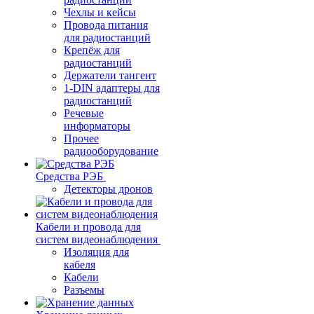
Чехлы и кейсы
Провода питания
для радиостанций
Крепёж для
радиостанций
Держатели тангент
1-DIN адаптеры для
радиостанций
Речевые
информаторы
Прочее
радиооборудование
Средства РЭБ
Детекторы дронов
Кабели и провода для
систем видеонаблюдения
Изоляция для
кабеля
Кабели
Разъемы