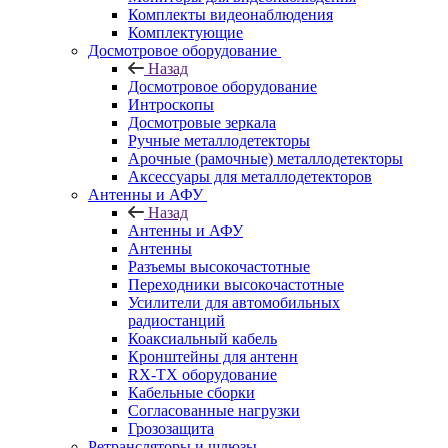
Комплекты видеонаблюдения
Комплектующие
Досмотровое оборудование
Назад
Досмотровое оборудование
Интроскопы
Досмотровые зеркала
Ручные металлодетекторы
Арочные (рамочные) металлодетекторы
Аксессуары для металлодетекторов
Антенны и АФУ
Назад
Антенны и АФУ
Антенны
Разъемы высокочастотные
Переходники высокочастотные
Усилители для автомобильных
радиостанций
Коаксиальный кабель
Кронштейны для антенн
RX-TX оборудование
Кабельные сборки
Согласованные нагрузки
Грозозащита
Ретрансляторы и шлюзы