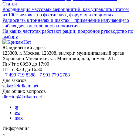
Статьи
Координация массовых мероприятий: как управлять штатом
из 100+ человек на фестивалях, форумах и стадионах
Радиосвязь в тоннелях и шахтах – применение излучающего
кабеля для зон сплошного покрытия
На каких частотах работают рации: подробное руководство по
выбору
Юридический адрес:
123308, г. Москва, 123308, вн.тер.г. муниципальный орган
Хорошово-Мневники, ул. Мнёвники, д. 6, помещ. 2/1.
Пн-Чт с 08:30 до 17:00
Пт - с 8:30 до 16:30
+7 499 719 8388
+7 991 779 2788
Для заказов
zakaz@krikam.net
Для общих вопросов
director@krikam.net
tg
wa
max
Информация