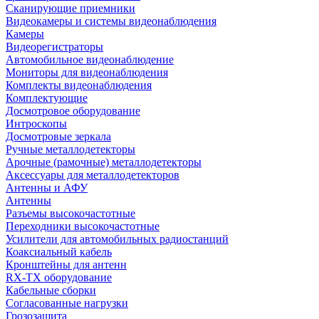
Сканирующие приемники
Видеокамеры и системы видеонаблюдения
Камеры
Видеорегистраторы
Автомобильное видеонаблюдение
Мониторы для видеонаблюдения
Комплекты видеонаблюдения
Комплектующие
Досмотровое оборудование
Интроскопы
Досмотровые зеркала
Ручные металлодетекторы
Арочные (рамочные) металлодетекторы
Аксессуары для металлодетекторов
Антенны и АФУ
Антенны
Разъемы высокочастотные
Переходники высокочастотные
Усилители для автомобильных радиостанций
Коаксиальный кабель
Кронштейны для антенн
RX-TX оборудование
Кабельные сборки
Согласованные нагрузки
Грозозащита