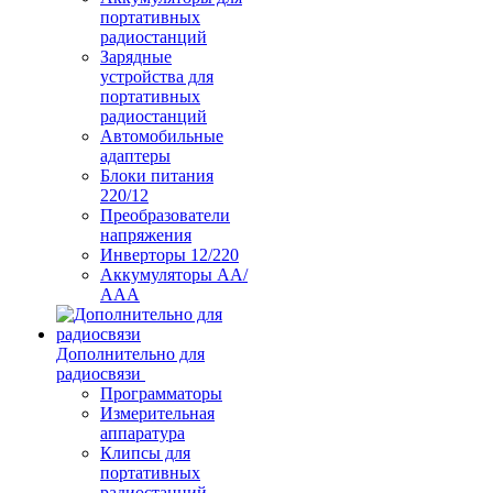
портативных
радиостанций
Зарядные
устройства для
портативных
радиостанций
Автомобильные
адаптеры
Блоки питания
220/12
Преобразователи
напряжения
Инверторы 12/220
Аккумуляторы АА/
ААА
Дополнительно для
радиосвязи
Программаторы
Измерительная
аппаратура
Клипсы для
портативных
радиостанций