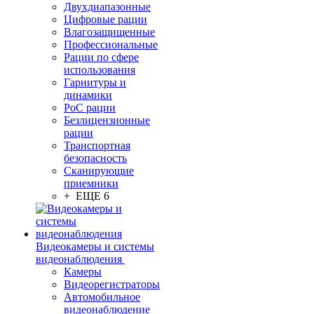
Двухдиапазонные
Цифровые рации
Влагозащищенные
Профессиональные
Рации по сфере
использования
Гарнитуры и
динамики
PoC рации
Безлицензионные
рации
Транспортная
безопасность
Сканирующие
приемники
+ ЕЩЕ 6
Видеокамеры и системы
видеонаблюдения
Камеры
Видеорегистраторы
Автомобильное
видеонаблюдение