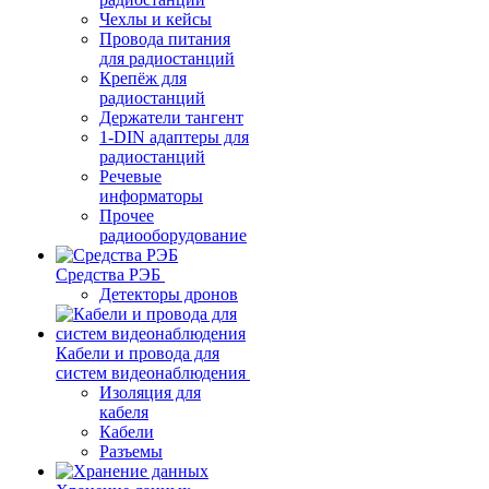
Чехлы и кейсы
Провода питания
для радиостанций
Крепёж для
радиостанций
Держатели тангент
1-DIN адаптеры для
радиостанций
Речевые
информаторы
Прочее
радиооборудование
Средства РЭБ
Детекторы дронов
Кабели и провода для
систем видеонаблюдения
Изоляция для
кабеля
Кабели
Разъемы