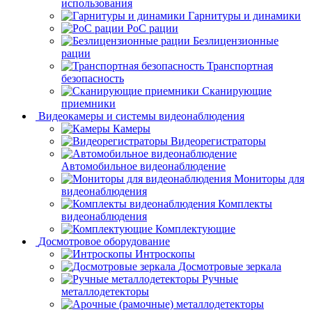
использования
Гарнитуры и динамики
PoC рации
Безлицензионные
рации
Транспортная
безопасность
Сканирующие
приемники
Видеокамеры и системы видеонаблюдения
Камеры
Видеорегистраторы
Автомобильное видеонаблюдение
Мониторы для
видеонаблюдения
Комплекты
видеонаблюдения
Комплектующие
Досмотровое оборудование
Интроскопы
Досмотровые зеркала
Ручные
металлодетекторы