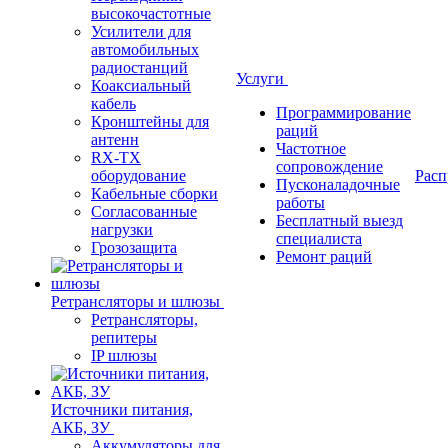
высокочастотные
Усилители для
автомобильных
радиостанций
Услуги
Коаксиальный
кабель
Программирование
Кронштейны для
раций
антенн
Частотное
RX-TX
сопровождение
оборудование
Расп
Пусконаладочные
Кабельные сборки
работы
Согласованные
Бесплатный выезд
нагрузки
специалиста
Грозозащита
Ремонт раций
Ретрансляторы и шлюзы
Ретрансляторы,
репитеры
IP шлюзы
Источники питания,
АКБ, ЗУ
Аккумуляторы для