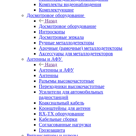
Комплекты видеонаблюдения
Комплектующие
Досмотровое оборудование
Назад
Досмотровое оборудование
Интроскопы
Досмотровые зеркала
Ручные металлодетекторы
Арочные (рамочные) металлодетекторы
Аксессуары для металлодетекторов
Антенны и АФУ
Назад
Антенны и АФУ
Антенны
Разъемы высокочастотные
Переходники высокочастотные
Усилители для автомобильных
радиостанций
Коаксиальный кабель
Кронштейны для антенн
RX-TX оборудование
Кабельные сборки
Согласованные нагрузки
Грозозащита
Ретрансляторы и шлюзы