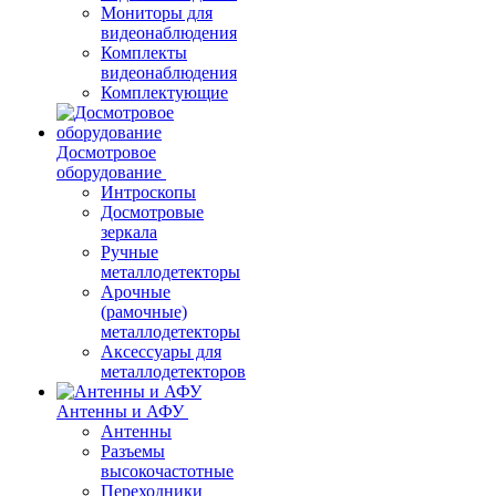
Мониторы для
видеонаблюдения
Комплекты
видеонаблюдения
Комплектующие
Досмотровое
оборудование
Интроскопы
Досмотровые
зеркала
Ручные
металлодетекторы
Арочные
(рамочные)
металлодетекторы
Аксессуары для
металлодетекторов
Антенны и АФУ
Антенны
Разъемы
высокочастотные
Переходники