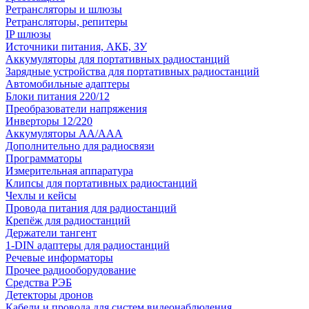
Ретрансляторы и шлюзы
Ретрансляторы, репитеры
IP шлюзы
Источники питания, АКБ, ЗУ
Аккумуляторы для портативных радиостанций
Зарядные устройства для портативных радиостанций
Автомобильные адаптеры
Блоки питания 220/12
Преобразователи напряжения
Инверторы 12/220
Аккумуляторы АА/ААА
Дополнительно для радиосвязи
Программаторы
Измерительная аппаратура
Клипсы для портативных радиостанций
Чехлы и кейсы
Провода питания для радиостанций
Крепёж для радиостанций
Держатели тангент
1-DIN адаптеры для радиостанций
Речевые информаторы
Прочее радиооборудование
Средства РЭБ
Детекторы дронов
Кабели и провода для систем видеонаблюдения