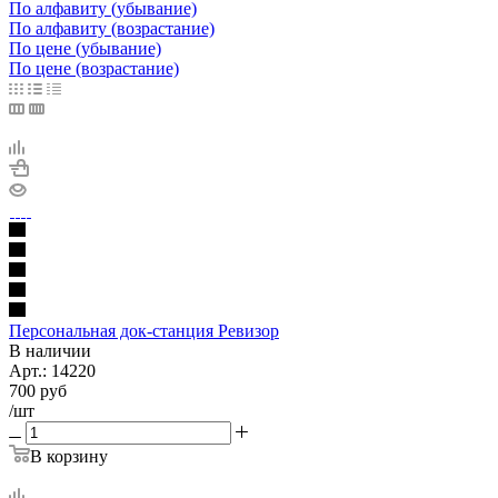
По алфавиту (убывание)
По алфавиту (возрастание)
По цене (убывание)
По цене (возрастание)
Персональная док-станция Ревизор
В наличии
Арт.:
14220
700
руб
/шт
В корзину