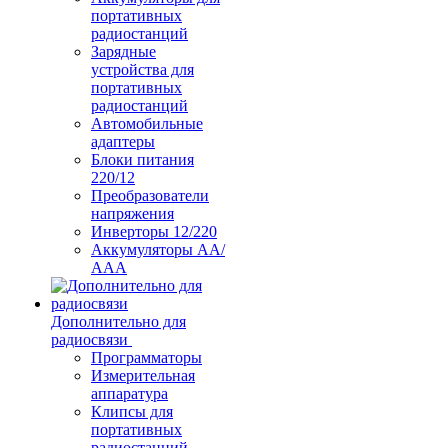
портативных
радиостанций
Зарядные
устройства для
портативных
радиостанций
Автомобильные
адаптеры
Блоки питания
220/12
Преобразователи
напряжения
Инверторы 12/220
Аккумуляторы АА/
ААА
Дополнительно для
радиосвязи
Программаторы
Измерительная
аппаратура
Клипсы для
портативных
радиостанций