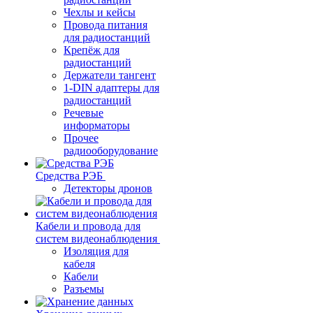
Чехлы и кейсы
Провода питания
для радиостанций
Крепёж для
радиостанций
Держатели тангент
1-DIN адаптеры для
радиостанций
Речевые
информаторы
Прочее
радиооборудование
Средства РЭБ
Детекторы дронов
Кабели и провода для
систем видеонаблюдения
Изоляция для
кабеля
Кабели
Разъемы