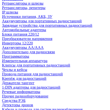
Ретрансляторы и шлюзы
Ретрансляторы, репитеры
IP шлюзы
Источники питания, АКБ, ЗУ
Аккумуляторы для портативных радиостанций
Зарядные устройства для портативных радиостанций
Автомобильные адаптеры
Блоки питания 220/12
Преобразователи напряжения
Инверторы 12/220
Аккумуляторы АА/ААА
Дополнительно для радиосвязи
Программаторы
Измерительная аппаратура
Клипсы для портативных радиостанций
Чехлы и кейсы
Провода питания для радиостанций
Крепёж для радиостанций
Держатели тангент
1-DIN адаптеры для радиостанций
Речевые информаторы
Прочее радиооборудование
Средства РЭБ
Детекторы дронов
Кабели и провода для систем видеонаблюдения