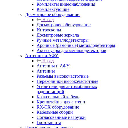
Комплекты видеонаблюдения
Комплектующие
Досмотровое оборудование
Назад
Досмотровое оборудование
Интроскопы
Досмотровые зеркала
Ручные металлодетекторы
Арочные (рамочные) металлодетекторы
Аксессуары для металлодетекторов
Антенны и АФУ
Назад
Антенны и АФУ
Антенны
Разъемы высокочастотные
Переходники высокочастотные
Усилители для автомобильных
радиостанций
Коаксиальный кабель
Кронштейны для антенн
RX-TX оборудование
Кабельные сборки
Согласованные нагрузки
Грозозащита
Ретрансляторы и шлюзы