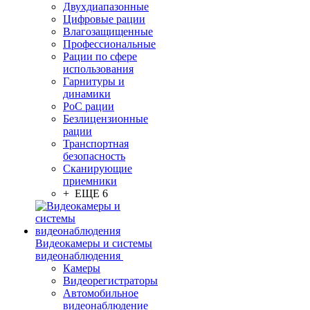
Двухдиапазонные
Цифровые рации
Влагозащищенные
Профессиональные
Рации по сфере
использования
Гарнитуры и
динамики
PoC рации
Безлицензионные
рации
Транспортная
безопасность
Сканирующие
приемники
+ ЕЩЕ 6
Видеокамеры и системы
видеонаблюдения
Камеры
Видеорегистраторы
Автомобильное
видеонаблюдение