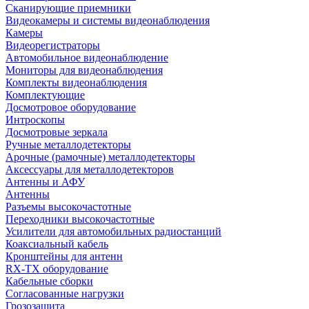
Сканирующие приемники
Видеокамеры и системы видеонаблюдения
Камеры
Видеорегистраторы
Автомобильное видеонаблюдение
Мониторы для видеонаблюдения
Комплекты видеонаблюдения
Комплектующие
Досмотровое оборудование
Интроскопы
Досмотровые зеркала
Ручные металлодетекторы
Арочные (рамочные) металлодетекторы
Аксессуары для металлодетекторов
Антенны и АФУ
Антенны
Разъемы высокочастотные
Переходники высокочастотные
Усилители для автомобильных радиостанций
Коаксиальный кабель
Кронштейны для антенн
RX-TX оборудование
Кабельные сборки
Согласованные нагрузки
Грозозащита