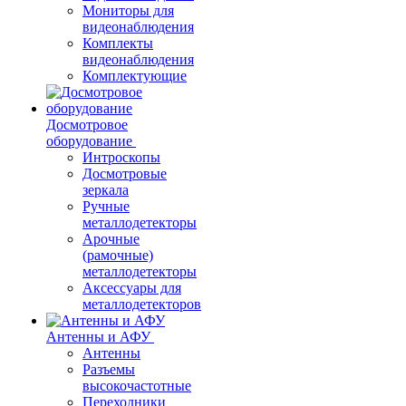
Мониторы для
видеонаблюдения
Комплекты
видеонаблюдения
Комплектующие
Досмотровое
оборудование
Интроскопы
Досмотровые
зеркала
Ручные
металлодетекторы
Арочные
(рамочные)
металлодетекторы
Аксессуары для
металлодетекторов
Антенны и АФУ
Антенны
Разъемы
высокочастотные
Переходники