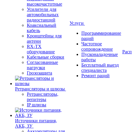
высокочастотные
Усилители для
автомобильных
радиостанций
Услуги
Коаксиальный
кабель
Программирование
Кронштейны для
раций
антенн
Частотное
RX-TX
сопровождение
оборудование
Расп
Пусконаладочные
Кабельные сборки
работы
Согласованные
Бесплатный выезд
нагрузки
специалиста
Грозозащита
Ремонт раций
Ретрансляторы и шлюзы
Ретрансляторы,
репитеры
IP шлюзы
Источники питания,
АКБ, ЗУ
Аккумуляторы для