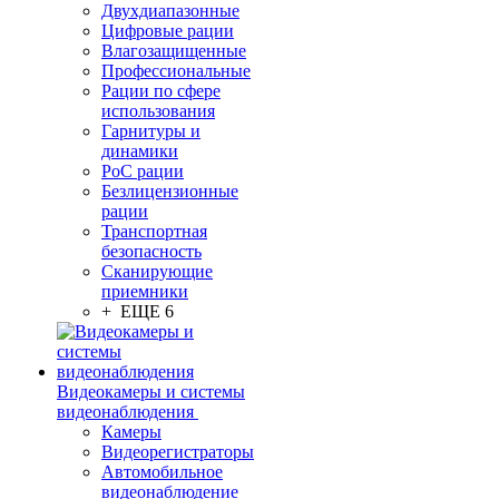
Двухдиапазонные
Цифровые рации
Влагозащищенные
Профессиональные
Рации по сфере
использования
Гарнитуры и
динамики
PoC рации
Безлицензионные
рации
Транспортная
безопасность
Сканирующие
приемники
+ ЕЩЕ 6
Видеокамеры и системы
видеонаблюдения
Камеры
Видеорегистраторы
Автомобильное
видеонаблюдение