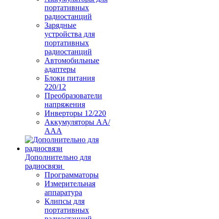
портативных
радиостанций
Зарядные
устройства для
портативных
радиостанций
Автомобильные
адаптеры
Блоки питания
220/12
Преобразователи
напряжения
Инверторы 12/220
Аккумуляторы АА/
ААА
Дополнительно для
радиосвязи
Программаторы
Измерительная
аппаратура
Клипсы для
портативных
радиостанций