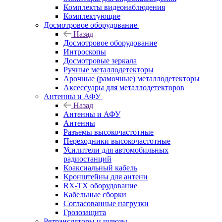
Комплекты видеонаблюдения
Комплектующие
Досмотровое оборудование
Назад
Досмотровое оборудование
Интроскопы
Досмотровые зеркала
Ручные металлодетекторы
Арочные (рамочные) металлодетекторы
Аксессуары для металлодетекторов
Антенны и АФУ
Назад
Антенны и АФУ
Антенны
Разъемы высокочастотные
Переходники высокочастотные
Усилители для автомобильных
радиостанций
Коаксиальный кабель
Кронштейны для антенн
RX-TX оборудование
Кабельные сборки
Согласованные нагрузки
Грозозащита
Ретрансляторы и шлюзы