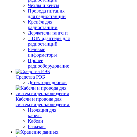
Чехлы и кейсы
Провода питания
для радиостанций
Крепёж для
радиостанций
Держатели тангент
1-DIN адаптеры для
радиостанций
Речевые
информаторы
Прочее
радиооборудование
Средства РЭБ
Детекторы дронов
Кабели и провода для
систем видеонаблюдения
Изоляция для
кабеля
Кабели
Разъемы