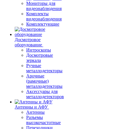
Мониторы для
видеонаблюдения
Комплекты
видеонаблюдения
Комплектующие
Досмотровое
оборудование
Интроскопы
Досмотровые
зеркала
Ручные
металлодетекторы
Арочные
(рамочные)
металлодетекторы
Аксессуары для
металлодетекторов
Антенны и АФУ
Антенны
Разъемы
высокочастотные
Переходники