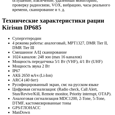
оглушение, извлечение, удаленный мониторинг,
проверку радиосвязи, VOX, вибрацию, часы реального
времени, сканирование и т. д.
Технические характеристики рации
Kirisun DP685
Супергетеродин
4 режима работы: аналоговый, MPT1327, DMR Tier II,
DMR Tier III
Смешанное А/Ц сканирование
1024 каналов: 248 зон (max 16 каналов)
Мощность передатчика 5/1 Вт (VHF), 4/1 Вт (UHF)
Мощность звука 2 Вт
IP67
АКБ 2650 мАч (Li-Ion)
ARC4 (40 бит)
Русифицированный экран, смс на русском языке
Цифровая сигнализация: (Radio check, Call Alert,
Stun/Revive/Kill, Remote monitor, Priority interrupt, OTAP).
Аналоговая сигнализация MDC1200, 2-Tone, 5-Tone,
DTMF, кастомизированные тоны
GPS/ГЛОНАСС
ManDown