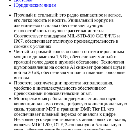
Юридическим лицам
Прочный и стильный: это радио компактное и легкое,
его легко носить и носить. Уникальный корпус из
алюминиевого сплава обеспечивает лучшую
износостойкость и лучшее рассеивание тепла.
Соответствует стандартам MIL-STD-810 C/D/E/F/G и
IP67, обеспечивает отличную производительность в
сложных условиях.
Чистый и громкий голос: оснащен оптимизированным
мощным динамиком 1,5 Вт, обеспечивает чистый и
громкий голос даже в шумной обстановке. Технология
шумоподавления на основе AI снижает фоновый шум и
вой на 30 дБ, обеспечивая чистые и плавные голосовые
вызовы.
Простота эксплуатации: простота использования,
удобство и интеллектуальность обеспечивают
превосходный пользовательский опыт.
Многорежимная работа: поддерживает аналоговую
конвенциональную связь, цифровую конвенциональную
связь, транкинг MPT и транкинг DMR Tier III, что
обеспечивает плавный переход от аналога к цифре.
Несколько усовершенствованных аналоговых сигналов,
включая MDC1200, DTF, 2-тональную и 5-тональную
связь, обеспечивают более высокую способность