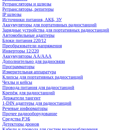
Ретрансляторы и шлюзы
Ретрансляторы, репитеры
IP шлюзы
Источники питания, АКБ, ЗУ
Аккумуляторы для портативных радиостанций
Зарядные устройства для портативных радиостанций
Автомобильные адаптеры
Блоки питания 220/12
Преобразователи напряжения
Инверторы 12/220
Аккумуляторы АА/ААА
Дополнительно для радиосвязи
Программаторы
Измерительная аппаратура
Клипсы для портативных радиостанций
Чехлы и кейсы
Провода питания для радиостанций
Крепёж для радиостанций
Держатели тангент
1-DIN адаптеры для радиостанций
Речевые информаторы
Прочее радиооборудование
Средства РЭБ
Детекторы дронов
Кабели и провода для систем видеонаблюдения