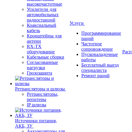
высокочастотные
Усилители для
автомобильных
радиостанций
Услуги
Коаксиальный
кабель
Программирование
Кронштейны для
раций
антенн
Частотное
RX-TX
сопровождение
оборудование
Расп
Пусконаладочные
Кабельные сборки
работы
Согласованные
Бесплатный выезд
нагрузки
специалиста
Грозозащита
Ремонт раций
Ретрансляторы и шлюзы
Ретрансляторы,
репитеры
IP шлюзы
Источники питания,
АКБ, ЗУ
Аккумуляторы для