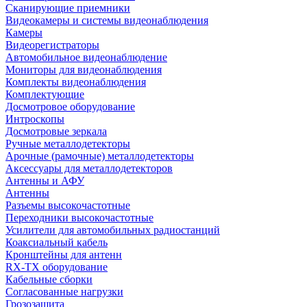
Сканирующие приемники
Видеокамеры и системы видеонаблюдения
Камеры
Видеорегистраторы
Автомобильное видеонаблюдение
Мониторы для видеонаблюдения
Комплекты видеонаблюдения
Комплектующие
Досмотровое оборудование
Интроскопы
Досмотровые зеркала
Ручные металлодетекторы
Арочные (рамочные) металлодетекторы
Аксессуары для металлодетекторов
Антенны и АФУ
Антенны
Разъемы высокочастотные
Переходники высокочастотные
Усилители для автомобильных радиостанций
Коаксиальный кабель
Кронштейны для антенн
RX-TX оборудование
Кабельные сборки
Согласованные нагрузки
Грозозащита