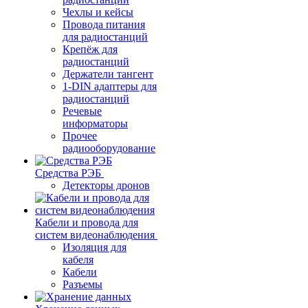
Чехлы и кейсы
Провода питания
для радиостанций
Крепёж для
радиостанций
Держатели тангент
1-DIN адаптеры для
радиостанций
Речевые
информаторы
Прочее
радиооборудование
Средства РЭБ
Детекторы дронов
Кабели и провода для
систем видеонаблюдения
Изоляция для
кабеля
Кабели
Разъемы