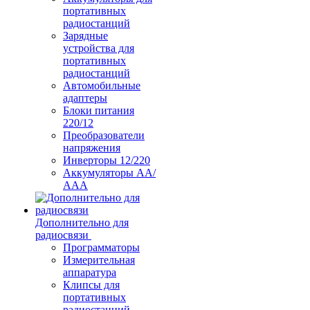
портативных
радиостанций
Зарядные
устройства для
портативных
радиостанций
Автомобильные
адаптеры
Блоки питания
220/12
Преобразователи
напряжения
Инверторы 12/220
Аккумуляторы АА/
ААА
Дополнительно для
радиосвязи
Программаторы
Измерительная
аппаратура
Клипсы для
портативных
радиостанций