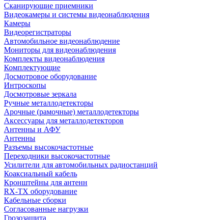
Сканирующие приемники
Видеокамеры и системы видеонаблюдения
Камеры
Видеорегистраторы
Автомобильное видеонаблюдение
Мониторы для видеонаблюдения
Комплекты видеонаблюдения
Комплектующие
Досмотровое оборудование
Интроскопы
Досмотровые зеркала
Ручные металлодетекторы
Арочные (рамочные) металлодетекторы
Аксессуары для металлодетекторов
Антенны и АФУ
Антенны
Разъемы высокочастотные
Переходники высокочастотные
Усилители для автомобильных радиостанций
Коаксиальный кабель
Кронштейны для антенн
RX-TX оборудование
Кабельные сборки
Согласованные нагрузки
Грозозащита