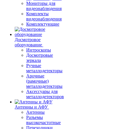
Мониторы для
видеонаблюдения
Комплекты
видеонаблюдения
Комплектующие
Досмотровое
оборудование
Интроскопы
Досмотровые
зеркала
Ручные
металлодетекторы
Арочные
(рамочные)
металлодетекторы
Аксессуары для
металлодетекторов
Антенны и АФУ
Антенны
Разъемы
высокочастотные
Переходники