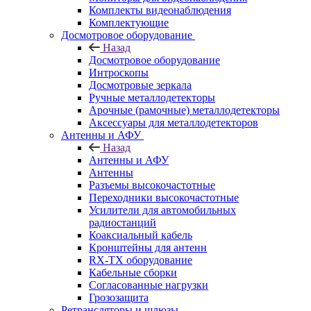
Комплекты видеонаблюдения
Комплектующие
Досмотровое оборудование
Назад
Досмотровое оборудование
Интроскопы
Досмотровые зеркала
Ручные металлодетекторы
Арочные (рамочные) металлодетекторы
Аксессуары для металлодетекторов
Антенны и АФУ
Назад
Антенны и АФУ
Антенны
Разъемы высокочастотные
Переходники высокочастотные
Усилители для автомобильных
радиостанций
Коаксиальный кабель
Кронштейны для антенн
RX-TX оборудование
Кабельные сборки
Согласованные нагрузки
Грозозащита
Ретрансляторы и шлюзы