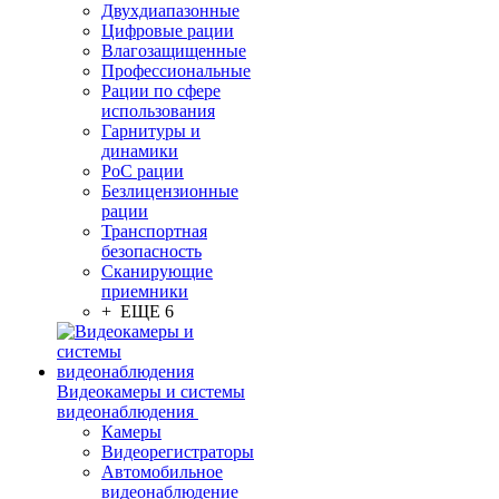
Двухдиапазонные
Цифровые рации
Влагозащищенные
Профессиональные
Рации по сфере
использования
Гарнитуры и
динамики
PoC рации
Безлицензионные
рации
Транспортная
безопасность
Сканирующие
приемники
+ ЕЩЕ 6
Видеокамеры и системы
видеонаблюдения
Камеры
Видеорегистраторы
Автомобильное
видеонаблюдение