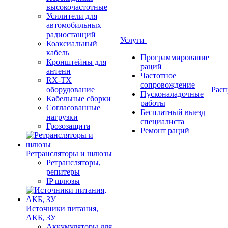
высокочастотные
Усилители для
автомобильных
радиостанций
Услуги
Коаксиальный
кабель
Программирование
Кронштейны для
раций
антенн
Частотное
RX-TX
сопровождение
оборудование
Расп
Пусконаладочные
Кабельные сборки
работы
Согласованные
Бесплатный выезд
нагрузки
специалиста
Грозозащита
Ремонт раций
Ретрансляторы и шлюзы
Ретрансляторы,
репитеры
IP шлюзы
Источники питания,
АКБ, ЗУ
Аккумуляторы для