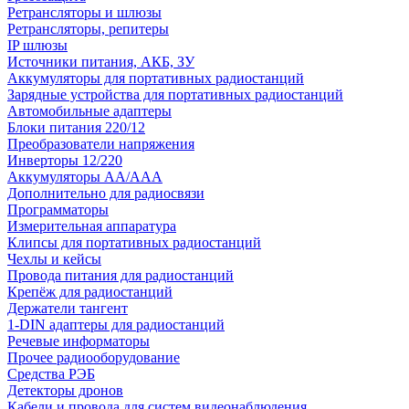
Ретрансляторы и шлюзы
Ретрансляторы, репитеры
IP шлюзы
Источники питания, АКБ, ЗУ
Аккумуляторы для портативных радиостанций
Зарядные устройства для портативных радиостанций
Автомобильные адаптеры
Блоки питания 220/12
Преобразователи напряжения
Инверторы 12/220
Аккумуляторы АА/ААА
Дополнительно для радиосвязи
Программаторы
Измерительная аппаратура
Клипсы для портативных радиостанций
Чехлы и кейсы
Провода питания для радиостанций
Крепёж для радиостанций
Держатели тангент
1-DIN адаптеры для радиостанций
Речевые информаторы
Прочее радиооборудование
Средства РЭБ
Детекторы дронов
Кабели и провода для систем видеонаблюдения