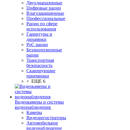
Двухдиапазонные
Цифровые рации
Влагозащищенные
Профессиональные
Рации по сфере
использования
Гарнитуры и
динамики
PoC рации
Безлицензионные
рации
Транспортная
безопасность
Сканирующие
приемники
+ ЕЩЕ 6
Видеокамеры и системы
видеонаблюдения
Камеры
Видеорегистраторы
Автомобильное
видеонаблюдение