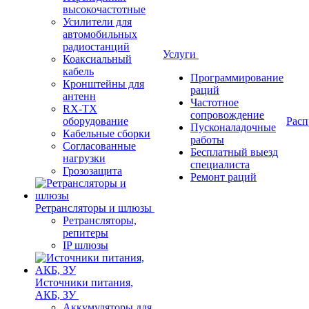
высокочастотные
Усилители для
автомобильных
радиостанций
Услуги
Коаксиальный
кабель
Программирование
Кронштейны для
раций
антенн
Частотное
RX-TX
сопровождение
оборудование
Расп
Пусконаладочные
Кабельные сборки
работы
Согласованные
Бесплатный выезд
нагрузки
специалиста
Грозозащита
Ремонт раций
Ретрансляторы и шлюзы
Ретрансляторы,
репитеры
IP шлюзы
Источники питания,
АКБ, ЗУ
Аккумуляторы для