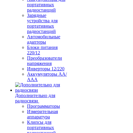
портативных
радиостанций
Зарядные
устройства для
портативных
радиостанций
Автомобильные
адаптеры
Блоки питания
220/12
Преобразователи
напряжения
Инверторы 12/220
Аккумуляторы АА/
ААА
Дополнительно для
радиосвязи
Программаторы
Измерительная
аппаратура
Клипсы для
портативных
радиостанций