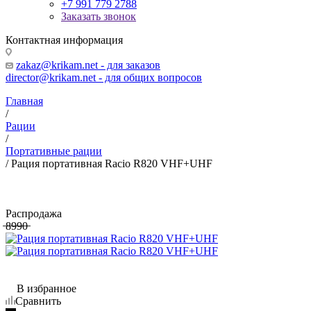
+7 991 779 2788
Заказать звонок
Контактная информация
zakaz@krikam.net - для заказов
director@krikam.net - для общих вопросов
Главная
/
Рации
/
Портативные рации
/
Рация портативная Racio R820 VHF+UHF
Распродажа
̶8̶9̶9̶0̶
В избранное
Сравнить