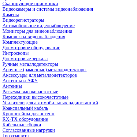
Сканирующие приемники
Видеокамеры и системы видеонаблюдения
Камеры
Видеорегистраторы
Автомобильное видеонаблюдение
Мониторы для видеонаблюдения
Комплекты видеонаблюдения
Комплектующие
Досмотровое оборудование
Интроскопы
Досмотровые зеркала
Ручные металлодетекторы
Арочные (рамочные) металлодетекторы
Аксессуары для металлодетекторов
Антенны и АФУ
Антенны
Разъемы высокочастотные
Переходники высокочастотные
Усилители для автомобильных радиостанций
Коаксиальный кабель
Кронштейны для антенн
RX-TX оборудование
Кабельные сборки
Согласованные нагрузки
Грозозащита