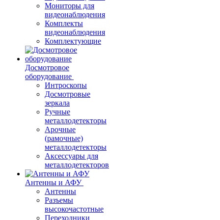
Мониторы для
видеонаблюдения
Комплекты
видеонаблюдения
Комплектующие
Досмотровое
оборудование
Интроскопы
Досмотровые
зеркала
Ручные
металлодетекторы
Арочные
(рамочные)
металлодетекторы
Аксессуары для
металлодетекторов
Антенны и АФУ
Антенны
Разъемы
высокочастотные
Переходники