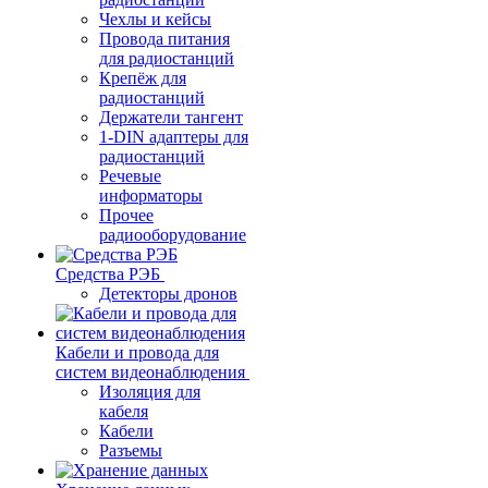
Чехлы и кейсы
Провода питания
для радиостанций
Крепёж для
радиостанций
Держатели тангент
1-DIN адаптеры для
радиостанций
Речевые
информаторы
Прочее
радиооборудование
Средства РЭБ
Детекторы дронов
Кабели и провода для
систем видеонаблюдения
Изоляция для
кабеля
Кабели
Разъемы