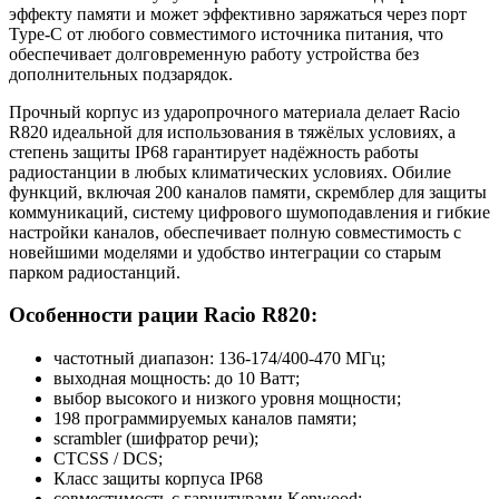
эффекту памяти и может эффективно заряжаться через порт
Type-C от любого совместимого источника питания, что
обеспечивает долговременную работу устройства без
дополнительных подзарядок.
Прочный корпус из ударопрочного материала делает Racio
R820 идеальной для использования в тяжёлых условиях, а
степень защиты IP68 гарантирует надёжность работы
радиостанции в любых климатических условиях. Обилие
функций, включая 200 каналов памяти, скремблер для защиты
коммуникаций, систему цифрового шумоподавления и гибкие
настройки каналов, обеспечивает полную совместимость с
новейшими моделями и удобство интеграции со старым
парком радиостанций.
Особенности рации Racio R820:
частотный диапазон: 136-174/400-470 МГц;
выходная мощность: до 10 Ватт;
выбор высокого и низкого уровня мощности;
198 программируемых каналов памяти;
scrambler (шифратор речи);
CTCSS / DCS;
Класс защиты корпуса IP68
совместимость с гарнитурами Kenwood;