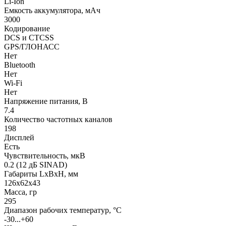
Li-Ion
Емкость аккумулятора, мАч
3000
Кодирование
DCS и CTCSS
GPS/ГЛОНАСС
Нет
Bluetooth
Нет
Wi-Fi
Нет
Напряжение питания, В
7.4
Количество частотных каналов
198
Дисплей
Есть
Чувствительность, мкВ
0.2 (12 дБ SINAD)
Габариты LхBхН, мм
126x62х43
Масса, гр
295
Диапазон рабочих температур, °С
-30...+60