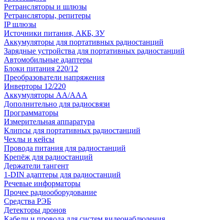
Ретрансляторы и шлюзы
Ретрансляторы, репитеры
IP шлюзы
Источники питания, АКБ, ЗУ
Аккумуляторы для портативных радиостанций
Зарядные устройства для портативных радиостанций
Автомобильные адаптеры
Блоки питания 220/12
Преобразователи напряжения
Инверторы 12/220
Аккумуляторы АА/ААА
Дополнительно для радиосвязи
Программаторы
Измерительная аппаратура
Клипсы для портативных радиостанций
Чехлы и кейсы
Провода питания для радиостанций
Крепёж для радиостанций
Держатели тангент
1-DIN адаптеры для радиостанций
Речевые информаторы
Прочее радиооборудование
Средства РЭБ
Детекторы дронов
Кабели и провода для систем видеонаблюдения