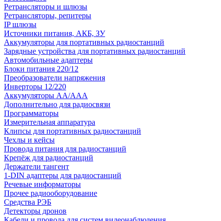
Ретрансляторы и шлюзы
Ретрансляторы, репитеры
IP шлюзы
Источники питания, АКБ, ЗУ
Аккумуляторы для портативных радиостанций
Зарядные устройства для портативных радиостанций
Автомобильные адаптеры
Блоки питания 220/12
Преобразователи напряжения
Инверторы 12/220
Аккумуляторы АА/ААА
Дополнительно для радиосвязи
Программаторы
Измерительная аппаратура
Клипсы для портативных радиостанций
Чехлы и кейсы
Провода питания для радиостанций
Крепёж для радиостанций
Держатели тангент
1-DIN адаптеры для радиостанций
Речевые информаторы
Прочее радиооборудование
Средства РЭБ
Детекторы дронов
Кабели и провода для систем видеонаблюдения