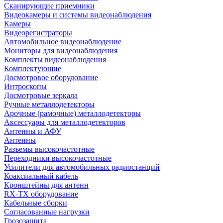
Сканирующие приемники
Видеокамеры и системы видеонаблюдения
Камеры
Видеорегистраторы
Автомобильное видеонаблюдение
Мониторы для видеонаблюдения
Комплекты видеонаблюдения
Комплектующие
Досмотровое оборудование
Интроскопы
Досмотровые зеркала
Ручные металлодетекторы
Арочные (рамочные) металлодетекторы
Аксессуары для металлодетекторов
Антенны и АФУ
Антенны
Разъемы высокочастотные
Переходники высокочастотные
Усилители для автомобильных радиостанций
Коаксиальный кабель
Кронштейны для антенн
RX-TX оборудование
Кабельные сборки
Согласованные нагрузки
Грозозащита