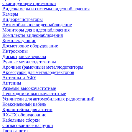
Сканирующие приемники
Видеокамеры и системы видеонаблюдения
Камеры
Видеорегистраторы
Автомобильное видеонаблюдение
Мониторы для видеонаблюдения
Комплекты видеонаблюдения
Комплектующие
Досмотровое оборудование
Интроскопы
Досмотровые зеркала
Ручные металлодетекторы
Арочные (рамочные) металлодетекторы
Аксессуары для металлодетекторов
Антенны и АФУ
Антенны
Разъемы высокочастотные
Переходники высокочастотные
Усилители для автомобильных радиостанций
Коаксиальный кабель
Кронштейны для антенн
RX-TX оборудование
Кабельные сборки
Согласованные нагрузки
Грозозащита