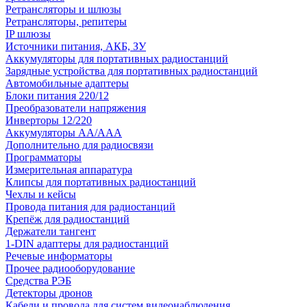
Ретрансляторы и шлюзы
Ретрансляторы, репитеры
IP шлюзы
Источники питания, АКБ, ЗУ
Аккумуляторы для портативных радиостанций
Зарядные устройства для портативных радиостанций
Автомобильные адаптеры
Блоки питания 220/12
Преобразователи напряжения
Инверторы 12/220
Аккумуляторы АА/ААА
Дополнительно для радиосвязи
Программаторы
Измерительная аппаратура
Клипсы для портативных радиостанций
Чехлы и кейсы
Провода питания для радиостанций
Крепёж для радиостанций
Держатели тангент
1-DIN адаптеры для радиостанций
Речевые информаторы
Прочее радиооборудование
Средства РЭБ
Детекторы дронов
Кабели и провода для систем видеонаблюдения