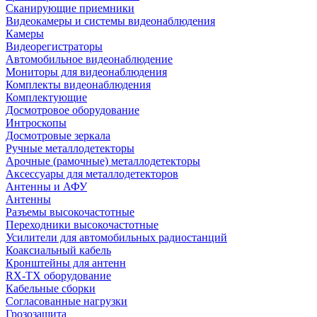
Сканирующие приемники
Видеокамеры и системы видеонаблюдения
Камеры
Видеорегистраторы
Автомобильное видеонаблюдение
Мониторы для видеонаблюдения
Комплекты видеонаблюдения
Комплектующие
Досмотровое оборудование
Интроскопы
Досмотровые зеркала
Ручные металлодетекторы
Арочные (рамочные) металлодетекторы
Аксессуары для металлодетекторов
Антенны и АФУ
Антенны
Разъемы высокочастотные
Переходники высокочастотные
Усилители для автомобильных радиостанций
Коаксиальный кабель
Кронштейны для антенн
RX-TX оборудование
Кабельные сборки
Согласованные нагрузки
Грозозащита