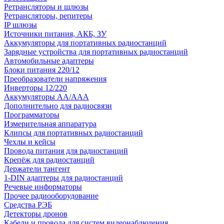
Ретрансляторы и шлюзы
Ретрансляторы, репитеры
IP шлюзы
Источники питания, АКБ, ЗУ
Аккумуляторы для портативных радиостанций
Зарядные устройства для портативных радиостанций
Автомобильные адаптеры
Блоки питания 220/12
Преобразователи напряжения
Инверторы 12/220
Аккумуляторы АА/ААА
Дополнительно для радиосвязи
Программаторы
Измерительная аппаратура
Клипсы для портативных радиостанций
Чехлы и кейсы
Провода питания для радиостанций
Крепёж для радиостанций
Держатели тангент
1-DIN адаптеры для радиостанций
Речевые информаторы
Прочее радиооборудование
Средства РЭБ
Детекторы дронов
Кабели и провода для систем видеонаблюдения