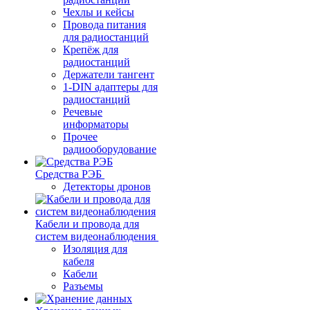
Чехлы и кейсы
Провода питания
для радиостанций
Крепёж для
радиостанций
Держатели тангент
1-DIN адаптеры для
радиостанций
Речевые
информаторы
Прочее
радиооборудование
Средства РЭБ
Детекторы дронов
Кабели и провода для
систем видеонаблюдения
Изоляция для
кабеля
Кабели
Разъемы