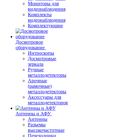
Мониторы для
видеонаблюдения
Комплекты
видеонаблюдения
Комплектующие
Досмотровое
оборудование
Интроскопы
Досмотровые
зеркала
Ручные
металлодетекторы
Арочные
(рамочные)
металлодетекторы
Аксессуары для
металлодетекторов
Антенны и АФУ
Антенны
Разъемы
высокочастотные
Переходники