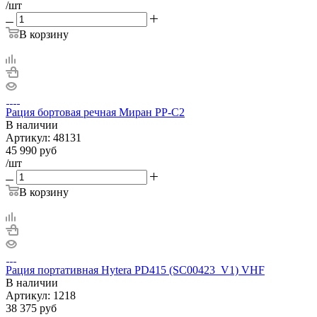
/шт
В корзину
Рация бортовая речная Миран РР-С2
В наличии
Артикул:
48131
45 990
руб
/шт
В корзину
Рация портативная Hytera PD415 (SC00423_V1) VHF
В наличии
Артикул:
1218
38 375
руб