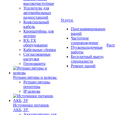
высокочастотные
Усилители для
автомобильных
радиостанций
Услуги
Коаксиальный
кабель
Программирование
Кронштейны для
раций
антенн
Частотное
RX-TX
сопровождение
оборудование
Расп
Пусконаладочные
Кабельные сборки
работы
Согласованные
Бесплатный выезд
нагрузки
специалиста
Грозозащита
Ремонт раций
Ретрансляторы и шлюзы
Ретрансляторы,
репитеры
IP шлюзы
Источники питания,
АКБ, ЗУ
Аккумуляторы для