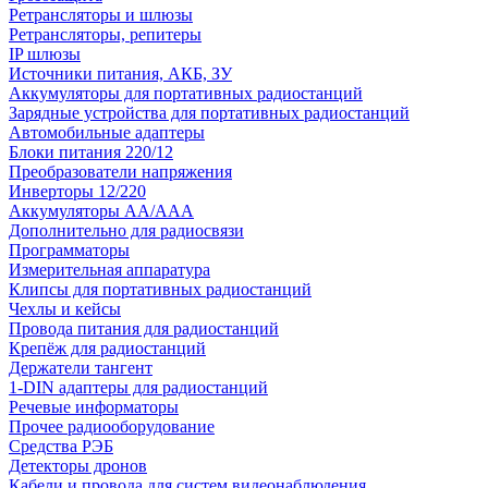
Ретрансляторы и шлюзы
Ретрансляторы, репитеры
IP шлюзы
Источники питания, АКБ, ЗУ
Аккумуляторы для портативных радиостанций
Зарядные устройства для портативных радиостанций
Автомобильные адаптеры
Блоки питания 220/12
Преобразователи напряжения
Инверторы 12/220
Аккумуляторы АА/ААА
Дополнительно для радиосвязи
Программаторы
Измерительная аппаратура
Клипсы для портативных радиостанций
Чехлы и кейсы
Провода питания для радиостанций
Крепёж для радиостанций
Держатели тангент
1-DIN адаптеры для радиостанций
Речевые информаторы
Прочее радиооборудование
Средства РЭБ
Детекторы дронов
Кабели и провода для систем видеонаблюдения