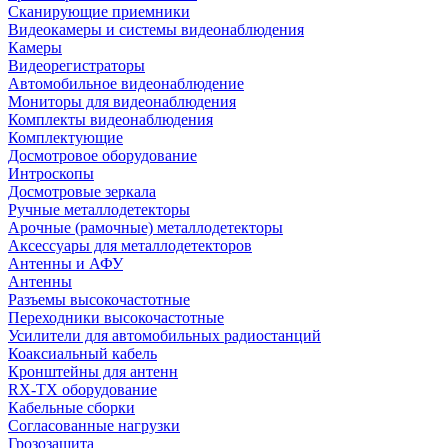
Сканирующие приемники
Видеокамеры и системы видеонаблюдения
Камеры
Видеорегистраторы
Автомобильное видеонаблюдение
Мониторы для видеонаблюдения
Комплекты видеонаблюдения
Комплектующие
Досмотровое оборудование
Интроскопы
Досмотровые зеркала
Ручные металлодетекторы
Арочные (рамочные) металлодетекторы
Аксессуары для металлодетекторов
Антенны и АФУ
Антенны
Разъемы высокочастотные
Переходники высокочастотные
Усилители для автомобильных радиостанций
Коаксиальный кабель
Кронштейны для антенн
RX-TX оборудование
Кабельные сборки
Согласованные нагрузки
Грозозащита