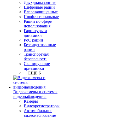
Двухдиапазонные
Цифровые рации
Влагозащищенные
Профессиональные
Рации по сфере
использования
Гарнитуры и
динамики
PoC рации
Безлицензионные
рации
Транспортная
безопасность
Сканирующие
приемники
+ ЕЩЕ 6
Видеокамеры и системы
видеонаблюдения
Камеры
Видеорегистраторы
Автомобильное
видеонаблюдение