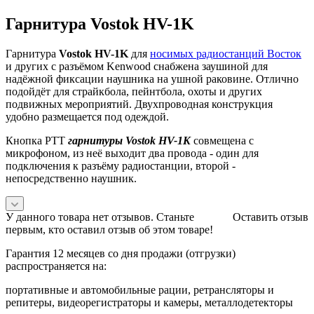
Гарнитура Vostok HV-1K
Гарнитура
Vostok HV-1K
для
носимых радиостанций Восток
и других с разъёмом Kenwood снабжена заушиной для
надёжной фиксации наушника на ушной раковине. Отлично
подойдёт для страйкбола, пейнтбола, охоты и других
подвижных мероприятий. Двухпроводная конструкция
удобно размещается под одеждой.
Кнопка PTT
гарнитуры Vostok HV-1K
совмещена с
микрофоном, из неё выходит два провода - один для
подключения к разъёму радиостанции, второй -
непосредственно наушник.
У данного товара нет отзывов. Станьте
Оставить отзыв
первым, кто оставил отзыв об этом товаре!
Гарантия 12 месяцев со дня продажи (отгрузки)
распространяется на:
портативные и автомобильные рации, ретрансляторы и
репитеры, видеорегистраторы и камеры, металлодетекторы