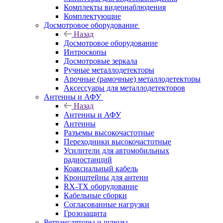
Комплекты видеонаблюдения
Комплектующие
Досмотровое оборудование
Назад
Досмотровое оборудование
Интроскопы
Досмотровые зеркала
Ручные металлодетекторы
Арочные (рамочные) металлодетекторы
Аксессуары для металлодетекторов
Антенны и АФУ
Назад
Антенны и АФУ
Антенны
Разъемы высокочастотные
Переходники высокочастотные
Усилители для автомобильных
радиостанций
Коаксиальный кабель
Кронштейны для антенн
RX-TX оборудование
Кабельные сборки
Согласованные нагрузки
Грозозащита
Ретрансляторы и шлюзы