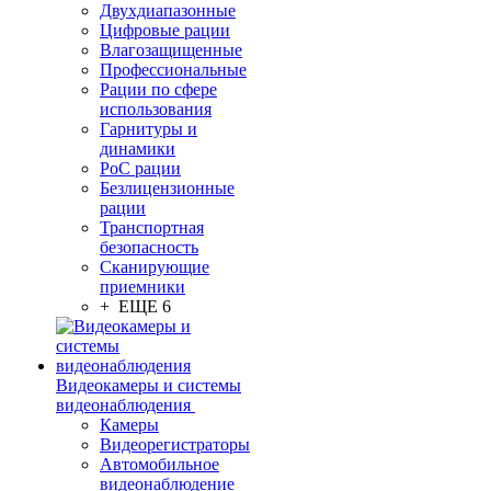
Двухдиапазонные
Цифровые рации
Влагозащищенные
Профессиональные
Рации по сфере
использования
Гарнитуры и
динамики
PoC рации
Безлицензионные
рации
Транспортная
безопасность
Сканирующие
приемники
+ ЕЩЕ 6
Видеокамеры и системы
видеонаблюдения
Камеры
Видеорегистраторы
Автомобильное
видеонаблюдение