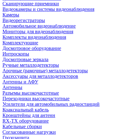
Сканирующие приемники
Видеокамеры и системы видеонаблюдения
Камеры
Видеорегистраторы
Автомобильное видеонаблюдение
Мониторы для видеонаблюдения
Комплекты видеонаблюдения
Комплектующие
Досмотровое оборудование
Интроскопы
Досмотровые зеркала
Ручные металлодетекторы
Арочные (рамочные) металлодетекторы
Аксессуары для металлодетекторов
Антенны и АФУ
Антенны
Разъемы высокочастотные
Переходники высокочастотные
Усилители для автомобильных радиостанций
Коаксиальный кабель
Кронштейны для антенн
RX-TX оборудование
Кабельные сборки
Согласованные нагрузки
Грозозащита