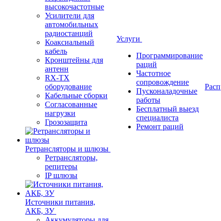
высокочастотные
Усилители для
автомобильных
радиостанций
Услуги
Коаксиальный
кабель
Программирование
Кронштейны для
раций
антенн
Частотное
RX-TX
сопровождение
оборудование
Расп
Пусконаладочные
Кабельные сборки
работы
Согласованные
Бесплатный выезд
нагрузки
специалиста
Грозозащита
Ремонт раций
Ретрансляторы и шлюзы
Ретрансляторы,
репитеры
IP шлюзы
Источники питания,
АКБ, ЗУ
Аккумуляторы для