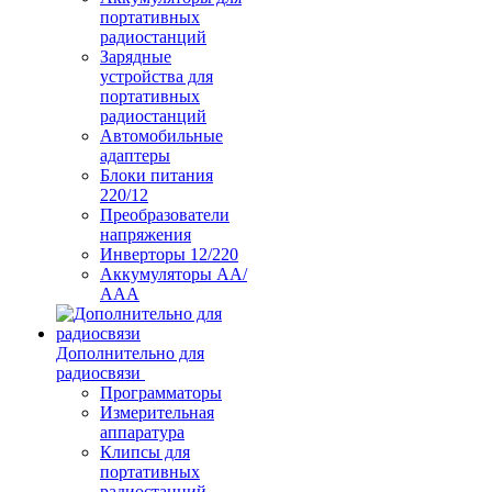
портативных
радиостанций
Зарядные
устройства для
портативных
радиостанций
Автомобильные
адаптеры
Блоки питания
220/12
Преобразователи
напряжения
Инверторы 12/220
Аккумуляторы АА/
ААА
Дополнительно для
радиосвязи
Программаторы
Измерительная
аппаратура
Клипсы для
портативных
радиостанций