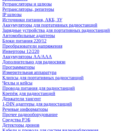
Ретрансляторы и шлюзы
Ретрансляторы, репитеры
IP шлюзы
Источники питания, АКБ, ЗУ
Аккумуляторы для портативных радиостанций
Зарядные устройства для портативных радиостанций
Автомобильные адаптеры
Блоки питания 220/12
Преобразователи напряжения
Инверторы 12/220
Аккумуляторы АА/ААА
Дополнительно для радиосвязи
Программаторы
Измерительная аппаратура
Клипсы для портативных радиостанций
Чехлы и кейсы
Провода питания для радиостанций
Крепёж для радиостанций
Держатели тангент
1-DIN адаптеры для радиостанций
Речевые информаторы
Прочее радиооборудование
Средства РЭБ
Детекторы дронов
Кабели и провода для систем видеонаблюдения