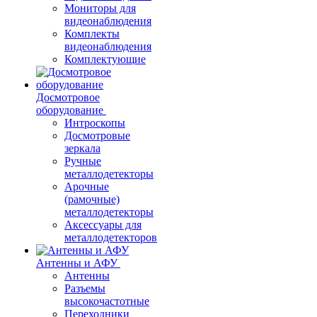
Мониторы для
видеонаблюдения
Комплекты
видеонаблюдения
Комплектующие
Досмотровое
оборудование
Интроскопы
Досмотровые
зеркала
Ручные
металлодетекторы
Арочные
(рамочные)
металлодетекторы
Аксессуары для
металлодетекторов
Антенны и АФУ
Антенны
Разъемы
высокочастотные
Переходники