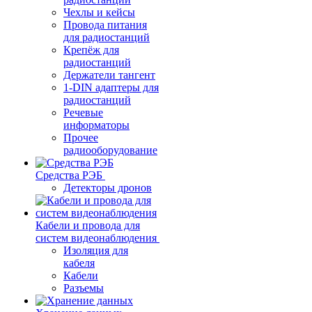
Чехлы и кейсы
Провода питания
для радиостанций
Крепёж для
радиостанций
Держатели тангент
1-DIN адаптеры для
радиостанций
Речевые
информаторы
Прочее
радиооборудование
Средства РЭБ
Детекторы дронов
Кабели и провода для
систем видеонаблюдения
Изоляция для
кабеля
Кабели
Разъемы