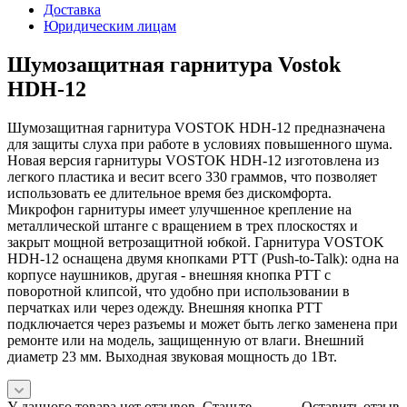
Доставка
Юридическим лицам
Шумозащитная гарнитура Vostok
HDH-12
Шумозащитная гарнитура VOSTOK HDH-12 предназначена
для защиты слуха при работе в условиях повышенного шума.
Новая версия гарнитуры VOSTOK HDH-12 изготовлена из
легкого пластика и весит всего 330 граммов, что позволяет
использовать ее длительное время без дискомфорта.
Микрофон гарнитуры имеет улучшенное крепление на
металлической штанге с вращением в трех плоскостях и
закрыт мощной ветрозащитной юбкой. Гарнитура VOSTOK
HDH-12 оснащена двумя кнопками PTT (Push-to-Talk): одна на
корпусе наушников, другая - внешняя кнопка PTT с
поворотной клипсой, что удобно при использовании в
перчатках или через одежду. Внешняя кнопка PTT
подключается через разъемы и может быть легко заменена при
ремонте или на модель, защищенную от влаги. Внешний
диаметр 23 мм. Выходная звуковая мощность до 1Вт.
У данного товара нет отзывов. Станьте
Оставить отзыв