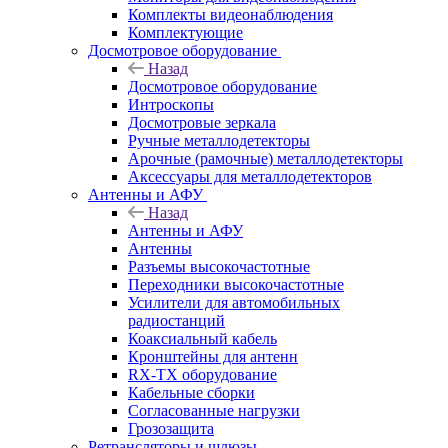
Комплекты видеонаблюдения
Комплектующие
Досмотровое оборудование
Назад
Досмотровое оборудование
Интроскопы
Досмотровые зеркала
Ручные металлодетекторы
Арочные (рамочные) металлодетекторы
Аксессуары для металлодетекторов
Антенны и АФУ
Назад
Антенны и АФУ
Антенны
Разъемы высокочастотные
Переходники высокочастотные
Усилители для автомобильных
радиостанций
Коаксиальный кабель
Кронштейны для антенн
RX-TX оборудование
Кабельные сборки
Согласованные нагрузки
Грозозащита
Ретрансляторы и шлюзы