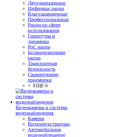
Двухдиапазонные
Цифровые рации
Влагозащищенные
Профессиональные
Рации по сфере
использования
Гарнитуры и
динамики
PoC рации
Безлицензионные
рации
Транспортная
безопасность
Сканирующие
приемники
+ ЕЩЕ 6
Видеокамеры и системы
видеонаблюдения
Камеры
Видеорегистраторы
Автомобильное
видеонаблюдение