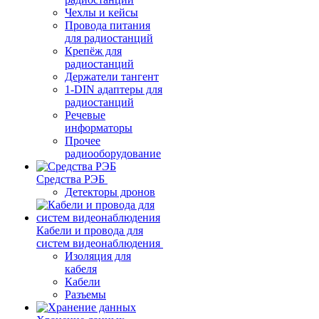
Чехлы и кейсы
Провода питания
для радиостанций
Крепёж для
радиостанций
Держатели тангент
1-DIN адаптеры для
радиостанций
Речевые
информаторы
Прочее
радиооборудование
Средства РЭБ
Детекторы дронов
Кабели и провода для
систем видеонаблюдения
Изоляция для
кабеля
Кабели
Разъемы