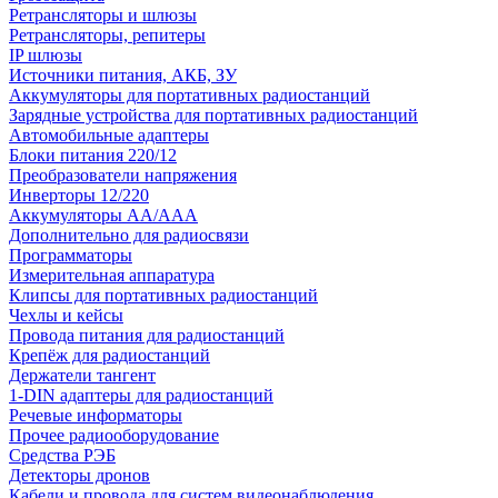
Ретрансляторы и шлюзы
Ретрансляторы, репитеры
IP шлюзы
Источники питания, АКБ, ЗУ
Аккумуляторы для портативных радиостанций
Зарядные устройства для портативных радиостанций
Автомобильные адаптеры
Блоки питания 220/12
Преобразователи напряжения
Инверторы 12/220
Аккумуляторы АА/ААА
Дополнительно для радиосвязи
Программаторы
Измерительная аппаратура
Клипсы для портативных радиостанций
Чехлы и кейсы
Провода питания для радиостанций
Крепёж для радиостанций
Держатели тангент
1-DIN адаптеры для радиостанций
Речевые информаторы
Прочее радиооборудование
Средства РЭБ
Детекторы дронов
Кабели и провода для систем видеонаблюдения