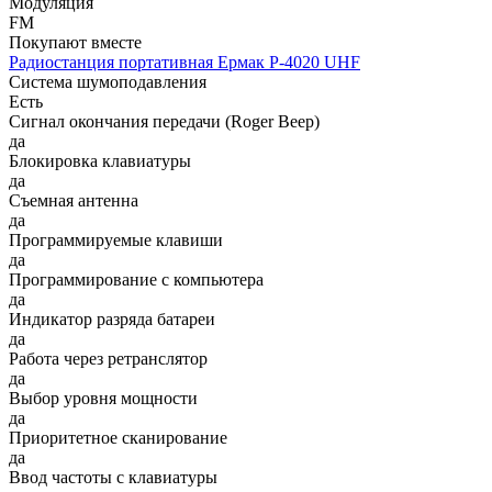
Модуляция
FM
Покупают вместе
Радиостанция портативная Ермак Р-4020 UHF
Система шумоподавления
Есть
Сигнал окончания передачи (Roger Beep)
да
Блокировка клавиатуры
да
Съемная антенна
да
Программируемые клавиши
да
Программирование с компьютера
да
Индикатор разряда батареи
да
Работа через ретранслятор
да
Выбор уровня мощности
да
Приоритетное сканирование
да
Ввод частоты с клавиатуры