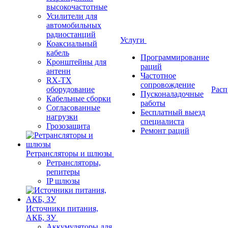
высокочастотные
Усилители для
автомобильных
радиостанций
Услуги
Коаксиальный
кабель
Программирование
Кронштейны для
раций
антенн
Частотное
RX-TX
сопровождение
оборудование
Расп
Пусконаладочные
Кабельные сборки
работы
Согласованные
Бесплатный выезд
нагрузки
специалиста
Грозозащита
Ремонт раций
Ретрансляторы и шлюзы
Ретрансляторы,
репитеры
IP шлюзы
Источники питания,
АКБ, ЗУ
Аккумуляторы для