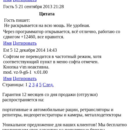
Гость
5
21 сентября 2013 21:28
Цитата
Гость пишет:
Не раскрывается на всю мощь. Не удобная.
Через программатор открывается, всё отлично, работаю со
сдвигом +12460, все нравится.
Имя
Цитировать
Est
5
12 декабря 2014 14:43
Софтом не переводится в частотный режим, хотя
соответствующий пункт в меню софта отмечен.
Кнопка v\m неактивна.
mod. vz-9-g6-1 v.01.00
Имя
Цитировать
Страницы:
1
2
3
4
5
След.
Гарантия 12 месяцев со дня продажи (отгрузки)
распространяется на:
портативные и автомобильные рации, ретрансляторы и
репитеры, видеорегистраторы и камеры, металлодетекторы
Уникальное предложение для наших клиентов! Мы бесплатно
увеличиваем срок гарантии на популярные бренды.