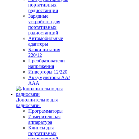
портативных
радиостанций
Зарядные
устройства для
портативных
радиостанций
Автомобильные
адаптеры
Блоки питания
220/12
Преобразователи
напряжения
Инверторы 12/220
Аккумуляторы АА/
ААА
Дополнительно для
радиосвязи
Программаторы
Измерительная
аппаратура
Клипсы для
портативных
радиостанций