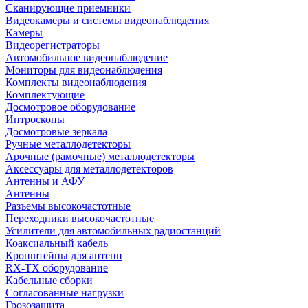
Сканирующие приемники
Видеокамеры и системы видеонаблюдения
Камеры
Видеорегистраторы
Автомобильное видеонаблюдение
Мониторы для видеонаблюдения
Комплекты видеонаблюдения
Комплектующие
Досмотровое оборудование
Интроскопы
Досмотровые зеркала
Ручные металлодетекторы
Арочные (рамочные) металлодетекторы
Аксессуары для металлодетекторов
Антенны и АФУ
Антенны
Разъемы высокочастотные
Переходники высокочастотные
Усилители для автомобильных радиостанций
Коаксиальный кабель
Кронштейны для антенн
RX-TX оборудование
Кабельные сборки
Согласованные нагрузки
Грозозащита