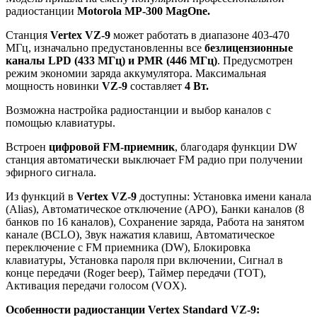
радиостанции
Motorola MP-300 MagOne.
Станция
Vertex VZ-9
может работать в диапазоне 403-470
МГц, изначально предустановленны все
безлицензионные
каналы LPD (433 МГц) и PMR (446 МГц)
. Предусмотрен
режим экономии заряда аккумулятора. Максимальная
мощность новинки
VZ-9
составляет
4 Вт.
Возможна настройка радиостанции и выбор каналов с
помощью клавиатуры.
Встроен
цифровой FM-приемник
, благодаря функции DW
станция автоматически выключает FM радио при получении
эфирного сигнала.
Из функций в
Vertex VZ-9
доступны: Установка имени канала
(Alias), Автоматическое отключение (APO), Банки каналов (8
банков по 16 каналов), Сохранение заряда, Работа на занятом
канале (BCLO), Звук нажатия клавиш, Автоматическое
переключение с FM приемника (DW), Блокировка
клавиатуры, Установка пароля при включении, Сигнал в
конце передачи (Roger beep), Таймер передачи (TOT),
Активация передачи голосом (VOX).
Особенности радиостанции Vertex Standard VZ-9: