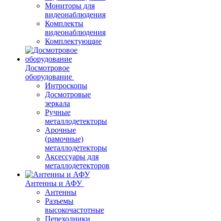
Мониторы для
видеонаблюдения
Комплекты
видеонаблюдения
Комплектующие
Досмотровое
оборудование
Интроскопы
Досмотровые
зеркала
Ручные
металлодетекторы
Арочные
(рамочные)
металлодетекторы
Аксессуары для
металлодетекторов
Антенны и АФУ
Антенны
Разъемы
высокочастотные
Переходники