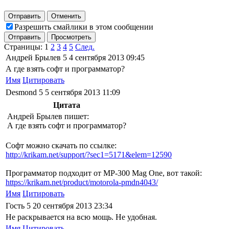
Отправить
Отменить
Разрешить смайлики в этом сообщении
Отправить
Просмотреть
Страницы:
1
2
3
4
5
След.
Андрей Брылев
5
4 сентября 2013 09:45
А где взять софт и программатор?
Имя
Цитировать
Desmond
5
5 сентября 2013 11:09
Цитата
Андрей Брылев пишет:
А где взять софт и программатор?
Софт можно скачать по ссылке:
http://krikam.net/support/?sec1=5171&elem=12590
Программатор подходит от MP-300 Mag One, вот такой:
https://krikam.net/product/motorola-pmdn4043/
Имя
Цитировать
Гость
5
20 сентября 2013 23:34
Не раскрывается на всю мощь. Не удобная.
Имя
Цитировать