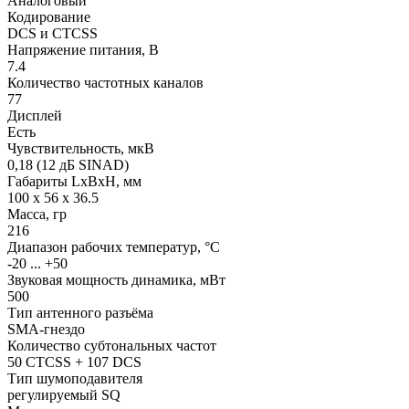
Аналоговый
Кодирование
DCS и CTCSS
Напряжение питания, В
7.4
Количество частотных каналов
77
Дисплей
Есть
Чувствительность, мкВ
0,18 (12 дБ SINAD)
Габариты LхBхН, мм
100 x 56 x 36.5
Масса, гр
216
Диапазон рабочих температур, °С
-20 ... +50
Звуковая мощность динамика, мВт
500
Тип антенного разъёма
SMA-гнездо
Количество субтональных частот
50 CTCSS + 107 DCS
Тип шумоподавителя
регулируемый SQ