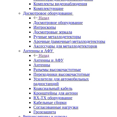
Комплекты видеонаблюдения
Комплектующие
Досмотровое оборудование
Назад
Досмотровое оборудование
Интроскопы
Досмотровые зеркала
Ручные металлодетекторы
Арочные (рамочные) металлодетекторы
Аксессуары для металлодетекторов
Антенны и АФУ
Назад
Антенны и АФУ
Антенны
Разъемы высокочастотные
Переходники высокочастотные
Усилители для автомобильных
радиостанций
Коаксиальный кабель
Кронштейны для антенн
RX-TX оборудование
Кабельные сборки
Согласованные нагрузки
Грозозащита
Ретрансляторы и шлюзы