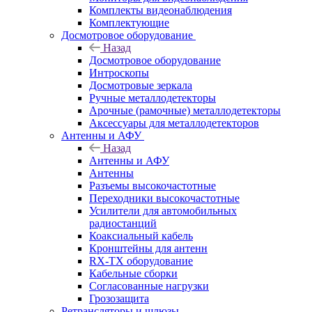
Комплекты видеонаблюдения
Комплектующие
Досмотровое оборудование
Назад
Досмотровое оборудование
Интроскопы
Досмотровые зеркала
Ручные металлодетекторы
Арочные (рамочные) металлодетекторы
Аксессуары для металлодетекторов
Антенны и АФУ
Назад
Антенны и АФУ
Антенны
Разъемы высокочастотные
Переходники высокочастотные
Усилители для автомобильных
радиостанций
Коаксиальный кабель
Кронштейны для антенн
RX-TX оборудование
Кабельные сборки
Согласованные нагрузки
Грозозащита
Ретрансляторы и шлюзы