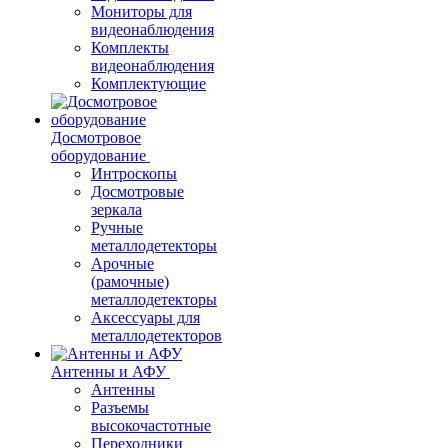
Мониторы для
видеонаблюдения
Комплекты
видеонаблюдения
Комплектующие
Досмотровое
оборудование
Интроскопы
Досмотровые
зеркала
Ручные
металлодетекторы
Арочные
(рамочные)
металлодетекторы
Аксессуары для
металлодетекторов
Антенны и АФУ
Антенны
Разъемы
высокочастотные
Переходники