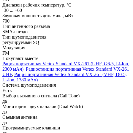
Диапазон рабочих температур, °С
-30 ... +60
Звуковая мощность динамика, мВт
700
Тип антенного разъёма
SMA-гнездо
Тип шумоподавителя
регулируемый SQ
Модуляция
FM
Покупают вместе
Рация портативная Vertex Standard VX-261 (UHF, G6-5, Li-Ion,
2300 мАч)
,
Радиостанция портативная Vertex Standard VX-261
UHF
,
Рация портативная Vertex Standard VX-261 (VHF, D0-5,
Li-Ion, 1380 мАч)
Система шумоподавления
Есть
Выбор вызывного сигнала (Call Tone)
да
Мониторинг двух каналов (Dual Watch)
да
Съемная антенна
да
Программируемые клавиши