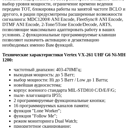
выбор уровня мощности, ограничение времени ведения
передачи TOT, блокировка работы на занятой частоте BCLO и
другого, в рации предусмотрены расширенные возможности
сигналинга: MDC1200® ANI Encode, FleetSync® ANI Encode,
DTMF ANI Encode, 2-Tone/5Tone Encode/Decode, ARTS,
позволяющие максимально адаптировать работу в ваших
условиях. 2 функциональные программируемые клавиши
позволяют назначить активацию и дезактивацию
необходимых именно Вам функций.
Технические характеристики Vertex VX-261 UHF G6 Ni-MH
1200:
частотный диапазон: 403-470МГц;
выходная мощность: до 5 Ватт;
выбор мощности: Hi до 5 Ватт / Low до 1 Ватта;
новейшая аудиосистема;
корпус военного стандарта MIL-STD810 C/D/E/F/G;
пыле- влагозащита IP55;
2 программируемые функциональные кнопки;
16 программируемых каналов памяти;
функция "Lone Worker";
функция "Follow Me";
режим мониторинга Dual Watch;
приоритетное сканирование;