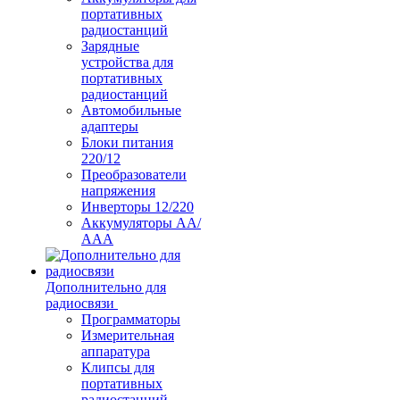
портативных
радиостанций
Зарядные
устройства для
портативных
радиостанций
Автомобильные
адаптеры
Блоки питания
220/12
Преобразователи
напряжения
Инверторы 12/220
Аккумуляторы АА/
ААА
Дополнительно для
радиосвязи
Программаторы
Измерительная
аппаратура
Клипсы для
портативных
радиостанций