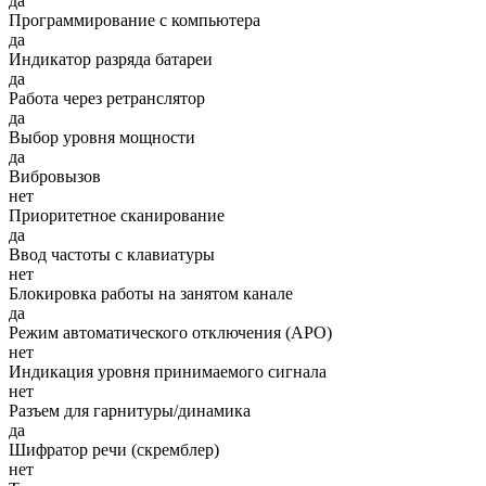
да
Программирование с компьютера
да
Индикатор разряда батареи
да
Работа через ретранслятор
да
Выбор уровня мощности
да
Вибровызов
нет
Приоритетное сканирование
да
Ввод частоты с клавиатуры
нет
Блокировка работы на занятом канале
да
Режим автоматического отключения (АРО)
нет
Индикация уровня принимаемого сигнала
нет
Разъем для гарнитуры/динамика
да
Шифратор речи (скремблер)
нет