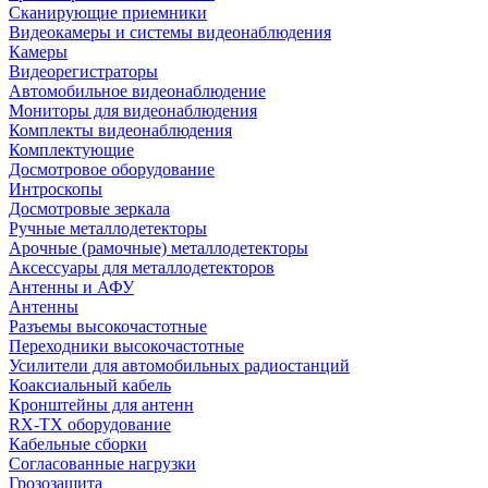
Сканирующие приемники
Видеокамеры и системы видеонаблюдения
Камеры
Видеорегистраторы
Автомобильное видеонаблюдение
Мониторы для видеонаблюдения
Комплекты видеонаблюдения
Комплектующие
Досмотровое оборудование
Интроскопы
Досмотровые зеркала
Ручные металлодетекторы
Арочные (рамочные) металлодетекторы
Аксессуары для металлодетекторов
Антенны и АФУ
Антенны
Разъемы высокочастотные
Переходники высокочастотные
Усилители для автомобильных радиостанций
Коаксиальный кабель
Кронштейны для антенн
RX-TX оборудование
Кабельные сборки
Согласованные нагрузки
Грозозащита