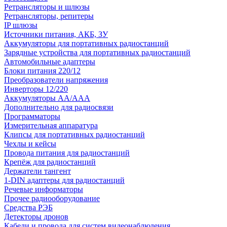
Ретрансляторы и шлюзы
Ретрансляторы, репитеры
IP шлюзы
Источники питания, АКБ, ЗУ
Аккумуляторы для портативных радиостанций
Зарядные устройства для портативных радиостанций
Автомобильные адаптеры
Блоки питания 220/12
Преобразователи напряжения
Инверторы 12/220
Аккумуляторы АА/ААА
Дополнительно для радиосвязи
Программаторы
Измерительная аппаратура
Клипсы для портативных радиостанций
Чехлы и кейсы
Провода питания для радиостанций
Крепёж для радиостанций
Держатели тангент
1-DIN адаптеры для радиостанций
Речевые информаторы
Прочее радиооборудование
Средства РЭБ
Детекторы дронов
Кабели и провода для систем видеонаблюдения