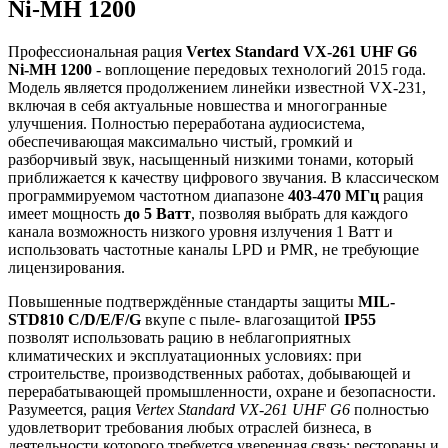
Ni-MH 1200
Профессиональная рация
Vertex Standard VX-261 UHF G6
Ni-MH 1200
- воплощение передовых технологий 2015 года.
Модель является продолжением линейки известной VX-231,
включая в себя актуальные новшества и многогранные
улучшения. Полностью переработана аудиосистема,
обеспечивающая максимально чистый, громкий и
разборчивый звук, насыщенный низкими тонами, который
приближается к качеству цифрового звучания. В классическом
программируемом частотном диапазоне
403-470 МГц
рация
имеет мощность
до 5 Ватт
, позволяя выбрать для каждого
канала возможность низкого уровня излучения 1 Ватт и
использовать частотные каналы LPD и PMR, не требующие
лицензирования.
Повышенные подтверждённые стандарты защиты
MIL-
STD810 C/D/E/F/G
вкупе с пыле- влагозащитой
IP55
позволят использовать рацию в неблагоприятных
климатических и эксплуатационных условиях: при
строительстве, производственных работах, добывающей и
перерабатывающей промышленности, охране и безопасности.
Разумеется, рация
Vertex Standard VX-261 UHF G6
полностью
удовлетворит требования любых отраслей бизнеса, в
деятельности которого требуется уверенная связь: рестораны и