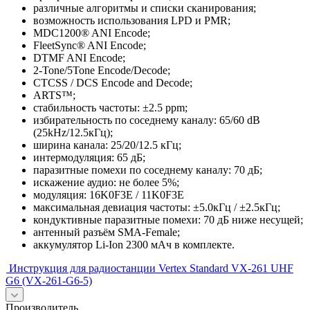
различные алгоритмы и списки сканирования;
возможность использования LPD и PMR;
MDC1200® ANI Encode;
FleetSync® ANI Encode;
DTMF ANI Encode;
2-Tone/5Tone Encode/Decode;
CTCSS / DCS Encode and Decode;
ARTS™;
стабильность частоты: ±2.5 ppm;
избирательность по соседнему каналу: 65/60 dB
(25kHz/12.5кГц);
ширина канала: 25/20/12.5 кГц;
интермодуляция: 65 дБ;
паразитные помехи по соседнему каналу: 70 дБ;
искажение аудио: не более 5%;
модуляция: 16K0F3E / 11K0F3E
максимальная девиация частоты: ±5.0кГц / ±2.5кГц;
кондуктивные паразитные помехи: 70 дБ ниже несущей;
антенный разъём SMA-Female;
аккумулятор Li-Ion 2300 мАч в комплекте.
Инструкция для радиостанции Vertex Standard VX-261 UHF
G6 (VX-261-G6-5)
Производитель