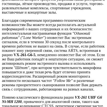
гостиницы, лёгкое производство, продажи и услуги, торгово-
развлекательные комплексы, спортивные учреждения,
выставочные и концертные залы.
Благодаря современным программно-техническим
возможностям Вы можете всегда располагать актуальной
информацией о ваших сотрудниках и их безопасности:
интеллектуальная настраиваемая функция
"Одинокий
работник"
("Lone Worker")
оповестит Вас экстренным
сигналом, если в течении 30 секунд после контрольного
времени работник не вышел на связь. В случае, если работник
покинет зону уверенной связи, система ARTS, встроенная в
рацию
VX-261-G6-5
, немедленно оповестит Вас об этом. Если
же Ваш работник попадёт в нештатную ситуацию, он сможет
активировать режим экстренного вызова и использовать
режим
"Шёпот"
, при котором чувствительность микрофона
повышается и даже тихая речь будет отлично принята
корреспондентом. Расширенный режим мониторинга
активности нескольких частот
"Follow Me"
и различные
режимы приоритетного сканирования позволят Вам держать
связь с сотрудниками, работающими на разных каналах.
Помимо классического функционала рации
VX-261 UHF G6
Ni-MH 1200
, привычного для аналоговой связи, такого как
тональное кодирование CTCSS, репитерное смещение частот,