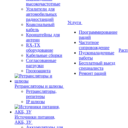
высокочастотные
Усилители для
автомобильных
радиостанций
Услуги
Коаксиальный
кабель
Программирование
Кронштейны для
раций
антенн
Частотное
RX-TX
сопровождение
оборудование
Расп
Пусконаладочные
Кабельные сборки
работы
Согласованные
Бесплатный выезд
нагрузки
специалиста
Грозозащита
Ремонт раций
Ретрансляторы и шлюзы
Ретрансляторы,
репитеры
IP шлюзы
Источники питания,
АКБ, ЗУ
Аккумуляторы для