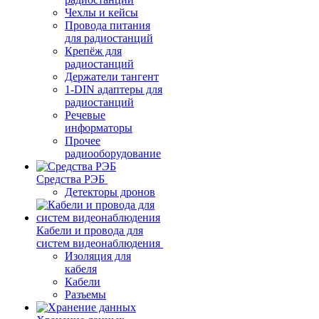
Чехлы и кейсы
Провода питания
для радиостанций
Крепёж для
радиостанций
Держатели тангент
1-DIN адаптеры для
радиостанций
Речевые
информаторы
Прочее
радиооборудование
Средства РЭБ
Детекторы дронов
Кабели и провода для
систем видеонаблюдения
Изоляция для
кабеля
Кабели
Разъемы