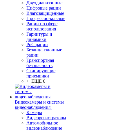
Двухдиапазонные
Цифровые рации
Влагозащищенные
Профессиональные
Рации по сфере
использования
Гарнитуры и
динамики
PoC рации
Безлицензионные
рации
Транспортная
безопасность
Сканирующие
приемники
+ ЕЩЕ 6
Видеокамеры и системы
видеонаблюдения
Камеры
Видеорегистраторы
Автомобильное
видеонаблюдение