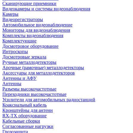
Сканирующие приемники
Видеокамеры и системы видеонаблюдения
Камеры
Видеорегистраторы
Автомобильное видеонаблюдение
Мониторы для видеонаблюдения
Комплекты видеонаблюдения
Комплектующие
Досмотровое оборудование
Интроскопы
Досмотровые зеркала
Ручные металлодетекторы
Арочные (рамочные) металлодетекторы
Аксессуары для металлодетекторов
Антенны и АФУ
Антенны
Разъемы высокочастотные
Переходники высокочастотные
Усилители для автомобильных радиостанций
Коаксиальный кабель
Кронштейны для антенн
RX-TX оборудование
Кабельные сборки
Согласованные нагрузки
Грозозащита