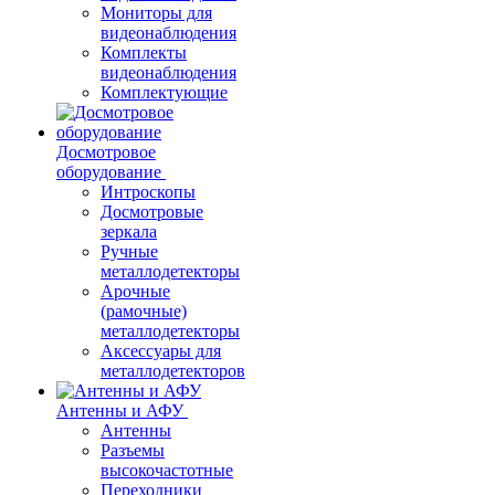
Мониторы для
видеонаблюдения
Комплекты
видеонаблюдения
Комплектующие
Досмотровое
оборудование
Интроскопы
Досмотровые
зеркала
Ручные
металлодетекторы
Арочные
(рамочные)
металлодетекторы
Аксессуары для
металлодетекторов
Антенны и АФУ
Антенны
Разъемы
высокочастотные
Переходники