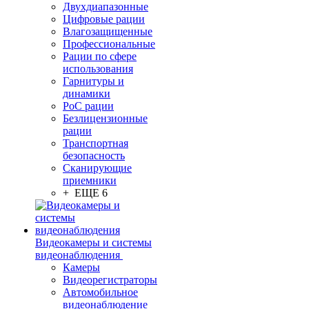
Двухдиапазонные
Цифровые рации
Влагозащищенные
Профессиональные
Рации по сфере
использования
Гарнитуры и
динамики
PoC рации
Безлицензионные
рации
Транспортная
безопасность
Сканирующие
приемники
+ ЕЩЕ 6
Видеокамеры и системы
видеонаблюдения
Камеры
Видеорегистраторы
Автомобильное
видеонаблюдение