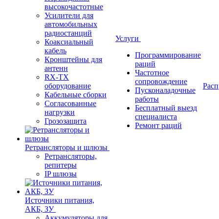
высокочастотные
Усилители для
автомобильных
радиостанций
Услуги
Коаксиальный
кабель
Программирование
Кронштейны для
раций
антенн
Частотное
RX-TX
сопровождение
оборудование
Расп
Пусконаладочные
Кабельные сборки
работы
Согласованные
Бесплатный выезд
нагрузки
специалиста
Грозозащита
Ремонт раций
Ретрансляторы и шлюзы
Ретрансляторы,
репитеры
IP шлюзы
Источники питания,
АКБ, ЗУ
Аккумуляторы для