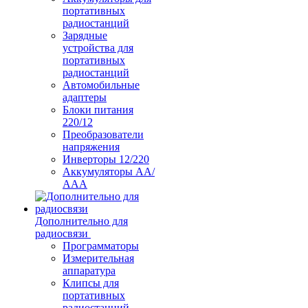
портативных
радиостанций
Зарядные
устройства для
портативных
радиостанций
Автомобильные
адаптеры
Блоки питания
220/12
Преобразователи
напряжения
Инверторы 12/220
Аккумуляторы АА/
ААА
Дополнительно для
радиосвязи
Программаторы
Измерительная
аппаратура
Клипсы для
портативных
радиостанций