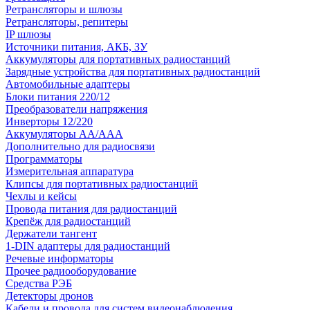
Ретрансляторы и шлюзы
Ретрансляторы, репитеры
IP шлюзы
Источники питания, АКБ, ЗУ
Аккумуляторы для портативных радиостанций
Зарядные устройства для портативных радиостанций
Автомобильные адаптеры
Блоки питания 220/12
Преобразователи напряжения
Инверторы 12/220
Аккумуляторы АА/ААА
Дополнительно для радиосвязи
Программаторы
Измерительная аппаратура
Клипсы для портативных радиостанций
Чехлы и кейсы
Провода питания для радиостанций
Крепёж для радиостанций
Держатели тангент
1-DIN адаптеры для радиостанций
Речевые информаторы
Прочее радиооборудование
Средства РЭБ
Детекторы дронов
Кабели и провода для систем видеонаблюдения