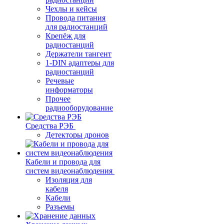
Чехлы и кейсы
Провода питания
для радиостанций
Крепёж для
радиостанций
Держатели тангент
1-DIN адаптеры для
радиостанций
Речевые
информаторы
Прочее
радиооборудование
Средства РЭБ
Детекторы дронов
Кабели и провода для
систем видеонаблюдения
Изоляция для
кабеля
Кабели
Разъемы