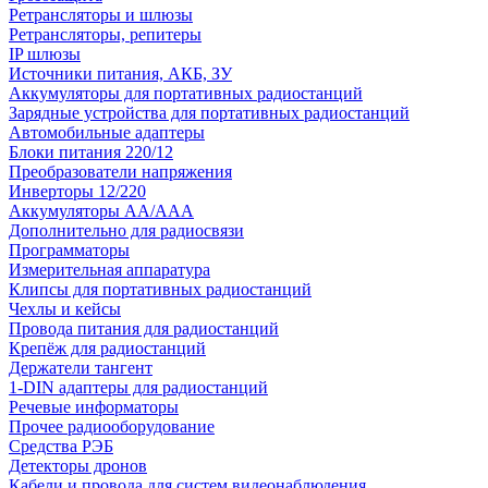
Ретрансляторы и шлюзы
Ретрансляторы, репитеры
IP шлюзы
Источники питания, АКБ, ЗУ
Аккумуляторы для портативных радиостанций
Зарядные устройства для портативных радиостанций
Автомобильные адаптеры
Блоки питания 220/12
Преобразователи напряжения
Инверторы 12/220
Аккумуляторы АА/ААА
Дополнительно для радиосвязи
Программаторы
Измерительная аппаратура
Клипсы для портативных радиостанций
Чехлы и кейсы
Провода питания для радиостанций
Крепёж для радиостанций
Держатели тангент
1-DIN адаптеры для радиостанций
Речевые информаторы
Прочее радиооборудование
Средства РЭБ
Детекторы дронов
Кабели и провода для систем видеонаблюдения