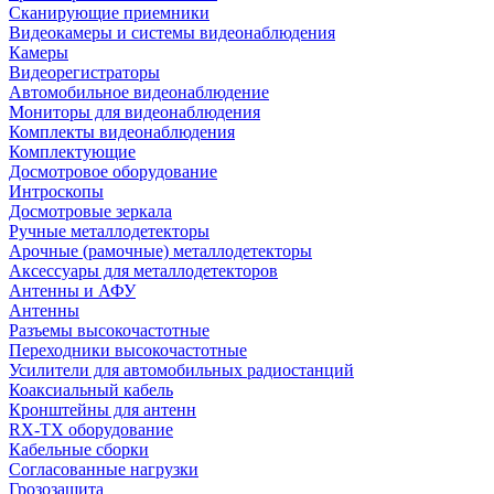
Сканирующие приемники
Видеокамеры и системы видеонаблюдения
Камеры
Видеорегистраторы
Автомобильное видеонаблюдение
Мониторы для видеонаблюдения
Комплекты видеонаблюдения
Комплектующие
Досмотровое оборудование
Интроскопы
Досмотровые зеркала
Ручные металлодетекторы
Арочные (рамочные) металлодетекторы
Аксессуары для металлодетекторов
Антенны и АФУ
Антенны
Разъемы высокочастотные
Переходники высокочастотные
Усилители для автомобильных радиостанций
Коаксиальный кабель
Кронштейны для антенн
RX-TX оборудование
Кабельные сборки
Согласованные нагрузки
Грозозащита