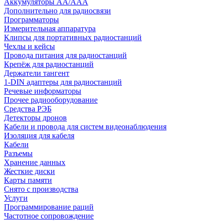
Аккумуляторы АА/ААА
Дополнительно для радиосвязи
Программаторы
Измерительная аппаратура
Клипсы для портативных радиостанций
Чехлы и кейсы
Провода питания для радиостанций
Крепёж для радиостанций
Держатели тангент
1-DIN адаптеры для радиостанций
Речевые информаторы
Прочее радиооборудование
Средства РЭБ
Детекторы дронов
Кабели и провода для систем видеонаблюдения
Изоляция для кабеля
Кабели
Разъемы
Хранение данных
Жесткие диски
Карты памяти
Снято с производства
Услуги
Программирование раций
Частотное сопровождение