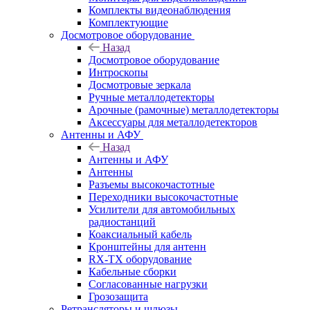
Комплекты видеонаблюдения
Комплектующие
Досмотровое оборудование
Назад
Досмотровое оборудование
Интроскопы
Досмотровые зеркала
Ручные металлодетекторы
Арочные (рамочные) металлодетекторы
Аксессуары для металлодетекторов
Антенны и АФУ
Назад
Антенны и АФУ
Антенны
Разъемы высокочастотные
Переходники высокочастотные
Усилители для автомобильных
радиостанций
Коаксиальный кабель
Кронштейны для антенн
RX-TX оборудование
Кабельные сборки
Согласованные нагрузки
Грозозащита
Ретрансляторы и шлюзы