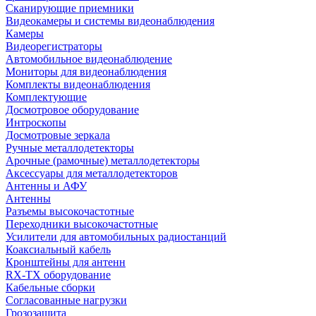
Сканирующие приемники
Видеокамеры и системы видеонаблюдения
Камеры
Видеорегистраторы
Автомобильное видеонаблюдение
Мониторы для видеонаблюдения
Комплекты видеонаблюдения
Комплектующие
Досмотровое оборудование
Интроскопы
Досмотровые зеркала
Ручные металлодетекторы
Арочные (рамочные) металлодетекторы
Аксессуары для металлодетекторов
Антенны и АФУ
Антенны
Разъемы высокочастотные
Переходники высокочастотные
Усилители для автомобильных радиостанций
Коаксиальный кабель
Кронштейны для антенн
RX-TX оборудование
Кабельные сборки
Согласованные нагрузки
Грозозащита