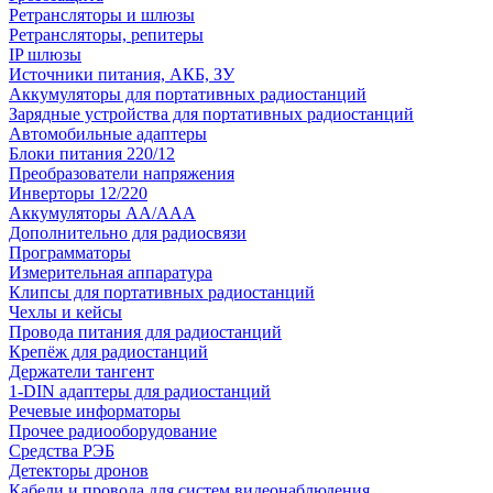
Ретрансляторы и шлюзы
Ретрансляторы, репитеры
IP шлюзы
Источники питания, АКБ, ЗУ
Аккумуляторы для портативных радиостанций
Зарядные устройства для портативных радиостанций
Автомобильные адаптеры
Блоки питания 220/12
Преобразователи напряжения
Инверторы 12/220
Аккумуляторы АА/ААА
Дополнительно для радиосвязи
Программаторы
Измерительная аппаратура
Клипсы для портативных радиостанций
Чехлы и кейсы
Провода питания для радиостанций
Крепёж для радиостанций
Держатели тангент
1-DIN адаптеры для радиостанций
Речевые информаторы
Прочее радиооборудование
Средства РЭБ
Детекторы дронов
Кабели и провода для систем видеонаблюдения