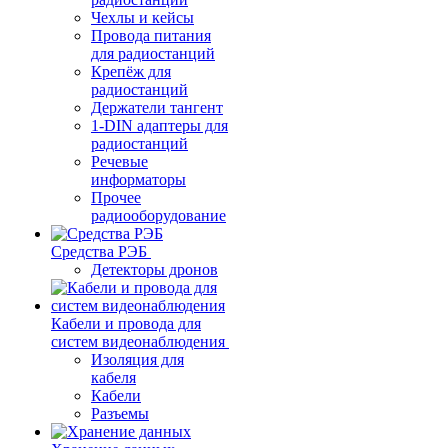
Чехлы и кейсы
Провода питания
для радиостанций
Крепёж для
радиостанций
Держатели тангент
1-DIN адаптеры для
радиостанций
Речевые
информаторы
Прочее
радиооборудование
Средства РЭБ
Детекторы дронов
Кабели и провода для
систем видеонаблюдения
Изоляция для
кабеля
Кабели
Разъемы