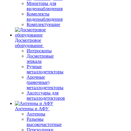
Мониторы для
видеонаблюдения
Комплекты
видеонаблюдения
Комплектующие
Досмотровое
оборудование
Интроскопы
Досмотровые
зеркала
Ручные
металлодетекторы
Арочные
(рамочные)
металлодетекторы
Аксессуары для
металлодетекторов
Антенны и АФУ
Антенны
Разъемы
высокочастотные
Переходники