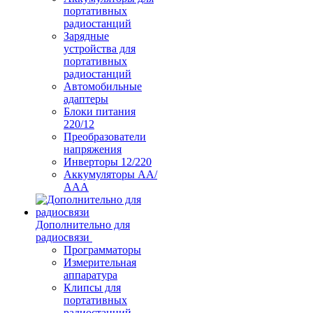
портативных
радиостанций
Зарядные
устройства для
портативных
радиостанций
Автомобильные
адаптеры
Блоки питания
220/12
Преобразователи
напряжения
Инверторы 12/220
Аккумуляторы АА/
ААА
Дополнительно для
радиосвязи
Программаторы
Измерительная
аппаратура
Клипсы для
портативных
радиостанций