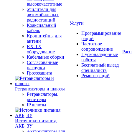
высокочастотные
Усилители для
автомобильных
радиостанций
Услуги
Коаксиальный
кабель
Программирование
Кронштейны для
раций
антенн
Частотное
RX-TX
сопровождение
оборудование
Расп
Пусконаладочные
Кабельные сборки
работы
Согласованные
Бесплатный выезд
нагрузки
специалиста
Грозозащита
Ремонт раций
Ретрансляторы и шлюзы
Ретрансляторы,
репитеры
IP шлюзы
Источники питания,
АКБ, ЗУ
Аккумуляторы для