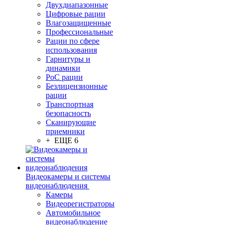
Двухдиапазонные
Цифровые рации
Влагозащищенные
Профессиональные
Рации по сфере
использования
Гарнитуры и
динамики
PoC рации
Безлицензионные
рации
Транспортная
безопасность
Сканирующие
приемники
+ ЕЩЕ 6
Видеокамеры и системы
видеонаблюдения
Камеры
Видеорегистраторы
Автомобильное
видеонаблюдение