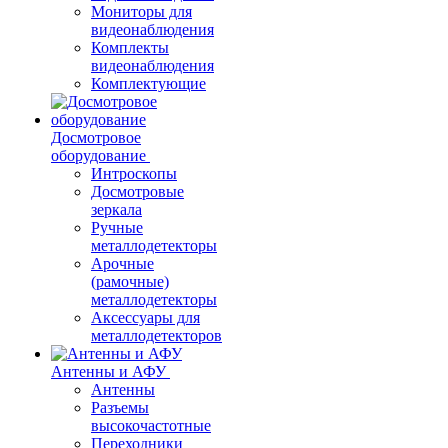
Мониторы для
видеонаблюдения
Комплекты
видеонаблюдения
Комплектующие
Досмотровое
оборудование
Интроскопы
Досмотровые
зеркала
Ручные
металлодетекторы
Арочные
(рамочные)
металлодетекторы
Аксессуары для
металлодетекторов
Антенны и АФУ
Антенны
Разъемы
высокочастотные
Переходники