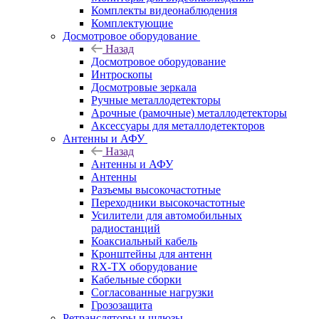
Комплекты видеонаблюдения
Комплектующие
Досмотровое оборудование
Назад
Досмотровое оборудование
Интроскопы
Досмотровые зеркала
Ручные металлодетекторы
Арочные (рамочные) металлодетекторы
Аксессуары для металлодетекторов
Антенны и АФУ
Назад
Антенны и АФУ
Антенны
Разъемы высокочастотные
Переходники высокочастотные
Усилители для автомобильных
радиостанций
Коаксиальный кабель
Кронштейны для антенн
RX-TX оборудование
Кабельные сборки
Согласованные нагрузки
Грозозащита
Ретрансляторы и шлюзы