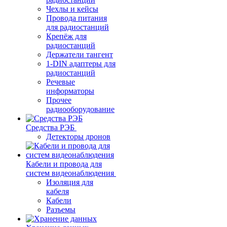
Чехлы и кейсы
Провода питания
для радиостанций
Крепёж для
радиостанций
Держатели тангент
1-DIN адаптеры для
радиостанций
Речевые
информаторы
Прочее
радиооборудование
Средства РЭБ
Детекторы дронов
Кабели и провода для
систем видеонаблюдения
Изоляция для
кабеля
Кабели
Разъемы