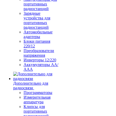
портативных
радиостанций
Зарядные
устройства для
портативных
радиостанций
Автомобильные
адаптеры
Блоки питания
220/12
Преобразователи
напряжения
Инверторы 12/220
Аккумуляторы АА/
ААА
Дополнительно для
радиосвязи
Программаторы
Измерительная
аппаратура
Клипсы для
портативных
радиостанций