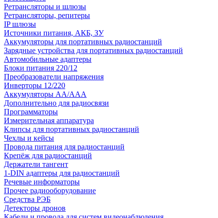
Ретрансляторы и шлюзы
Ретрансляторы, репитеры
IP шлюзы
Источники питания, АКБ, ЗУ
Аккумуляторы для портативных радиостанций
Зарядные устройства для портативных радиостанций
Автомобильные адаптеры
Блоки питания 220/12
Преобразователи напряжения
Инверторы 12/220
Аккумуляторы АА/ААА
Дополнительно для радиосвязи
Программаторы
Измерительная аппаратура
Клипсы для портативных радиостанций
Чехлы и кейсы
Провода питания для радиостанций
Крепёж для радиостанций
Держатели тангент
1-DIN адаптеры для радиостанций
Речевые информаторы
Прочее радиооборудование
Средства РЭБ
Детекторы дронов
Кабели и провода для систем видеонаблюдения