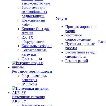
высокочастотные
Усилители для
автомобильных
радиостанций
Услуги
Коаксиальный
кабель
Программирование
Кронштейны для
раций
антенн
Частотное
RX-TX
сопровождение
оборудование
Расп
Пусконаладочные
Кабельные сборки
работы
Согласованные
Бесплатный выезд
нагрузки
специалиста
Грозозащита
Ремонт раций
Ретрансляторы и шлюзы
Ретрансляторы,
репитеры
IP шлюзы
Источники питания,
АКБ, ЗУ
Аккумуляторы для