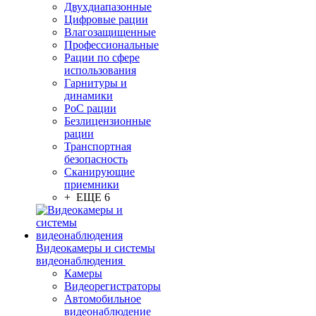
Двухдиапазонные
Цифровые рации
Влагозащищенные
Профессиональные
Рации по сфере
использования
Гарнитуры и
динамики
PoC рации
Безлицензионные
рации
Транспортная
безопасность
Сканирующие
приемники
+ ЕЩЕ 6
Видеокамеры и системы
видеонаблюдения
Камеры
Видеорегистраторы
Автомобильное
видеонаблюдение