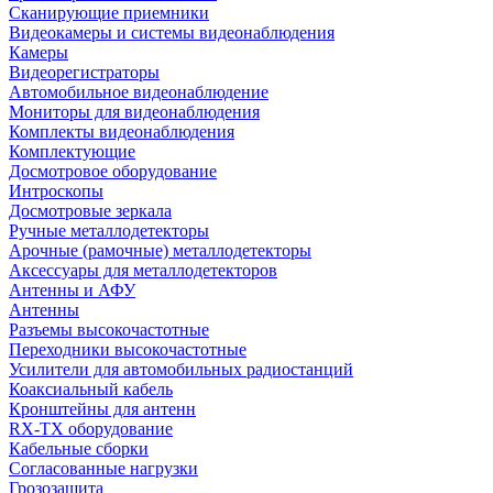
Сканирующие приемники
Видеокамеры и системы видеонаблюдения
Камеры
Видеорегистраторы
Автомобильное видеонаблюдение
Мониторы для видеонаблюдения
Комплекты видеонаблюдения
Комплектующие
Досмотровое оборудование
Интроскопы
Досмотровые зеркала
Ручные металлодетекторы
Арочные (рамочные) металлодетекторы
Аксессуары для металлодетекторов
Антенны и АФУ
Антенны
Разъемы высокочастотные
Переходники высокочастотные
Усилители для автомобильных радиостанций
Коаксиальный кабель
Кронштейны для антенн
RX-TX оборудование
Кабельные сборки
Согласованные нагрузки
Грозозащита