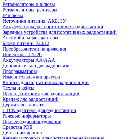
Ретрансляторы и шлюзы
Ретрансляторы, репитеры
IP шлюзы
Источники питания, АКБ, ЗУ
Аккумуляторы для портативных радиостанций
Зарядные устройства для портативных радиостанций
Автомобильные адаптеры
Блоки питания 220/12
Преобразователи напряжения
Инверторы 12/220
Аккумуляторы АА/ААА
Дополнительно для радиосвязи
Программаторы
Измерительная аппаратура
Клипсы для портативных радиостанций
Чехлы и кейсы
Провода питания для радиостанций
Крепёж для радиостанций
Держатели тангент
1-DIN адаптеры для радиостанций
Речевые информаторы
Прочее радиооборудование
Средства РЭБ
Детекторы дронов
Кабели и провода для систем видеонаблюдения