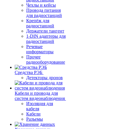
Чехлы и кейсы
Провода питания
для радиостанций
Крепёж для
радиостанций
Держатели тангент
1-DIN адаптеры для
радиостанций
Речевые
информаторы
Прочее
радиооборудование
Средства РЭБ
Детекторы дронов
Кабели и провода для
систем видеонаблюдения
Изоляция для
кабеля
Кабели
Разъемы