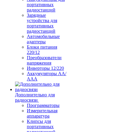
портативных
радиостанций
Зарядные
устройства для
портативных
радиостанций
Автомобильные
адаптеры
Блоки питания
220/12
Преобразователи
напряжения
Инверторы 12/220
Аккумуляторы АА/
ААА
Дополнительно для
радиосвязи
Программаторы
Измерительная
аппаратура
Клипсы для
портативных
радиостанций