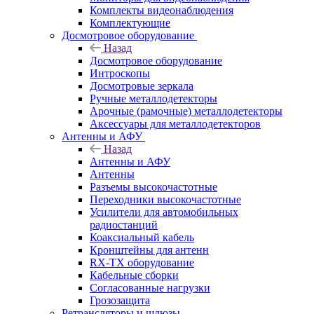
Комплекты видеонаблюдения
Комплектующие
Досмотровое оборудование
Назад
Досмотровое оборудование
Интроскопы
Досмотровые зеркала
Ручные металлодетекторы
Арочные (рамочные) металлодетекторы
Аксессуары для металлодетекторов
Антенны и АФУ
Назад
Антенны и АФУ
Антенны
Разъемы высокочастотные
Переходники высокочастотные
Усилители для автомобильных
радиостанций
Коаксиальный кабель
Кронштейны для антенн
RX-TX оборудование
Кабельные сборки
Согласованные нагрузки
Грозозащита
Ретрансляторы и шлюзы