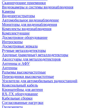
Сканирующие приемники
Видеокамеры и системы видеонаблюдения
Камеры
Видеорегистраторы
Автомобильное видеонаблюдение
Мониторы для видеонаблюдения
Комплекты видеонаблюдения
Комплектующие
Досмотровое оборудование
Интроскопы
Досмотровые зеркала
Ручные металлодетекторы
Арочные (рамочные) металлодетекторы
Аксессуары для металлодетекторов
Антенны и АФУ
Антенны
Разъемы высокочастотные
Переходники высокочастотные
Усилители для автомобильных радиостанций
Коаксиальный кабель
Кронштейны для антенн
RX-TX оборудование
Кабельные сборки
Согласованные нагрузки
Грозозащита