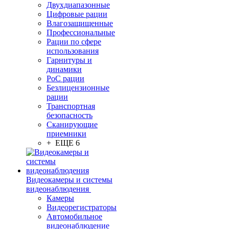
Двухдиапазонные
Цифровые рации
Влагозащищенные
Профессиональные
Рации по сфере
использования
Гарнитуры и
динамики
PoC рации
Безлицензионные
рации
Транспортная
безопасность
Сканирующие
приемники
+ ЕЩЕ 6
Видеокамеры и системы
видеонаблюдения
Камеры
Видеорегистраторы
Автомобильное
видеонаблюдение