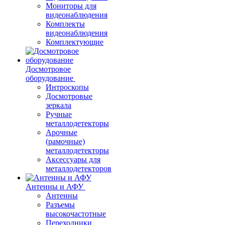
Мониторы для
видеонаблюдения
Комплекты
видеонаблюдения
Комплектующие
Досмотровое
оборудование
Интроскопы
Досмотровые
зеркала
Ручные
металлодетекторы
Арочные
(рамочные)
металлодетекторы
Аксессуары для
металлодетекторов
Антенны и АФУ
Антенны
Разъемы
высокочастотные
Переходники