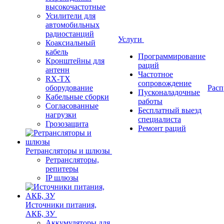
высокочастотные
Усилители для
автомобильных
радиостанций
Услуги
Коаксиальный
кабель
Программирование
Кронштейны для
раций
антенн
Частотное
RX-TX
сопровождение
оборудование
Расп
Пусконаладочные
Кабельные сборки
работы
Согласованные
Бесплатный выезд
нагрузки
специалиста
Грозозащита
Ремонт раций
Ретрансляторы и шлюзы
Ретрансляторы,
репитеры
IP шлюзы
Источники питания,
АКБ, ЗУ
Аккумуляторы для