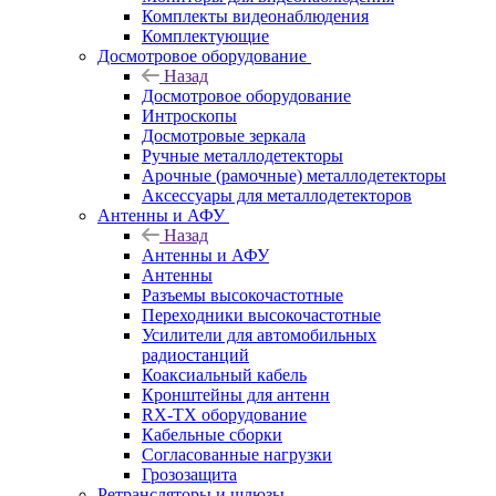
Комплекты видеонаблюдения
Комплектующие
Досмотровое оборудование
Назад
Досмотровое оборудование
Интроскопы
Досмотровые зеркала
Ручные металлодетекторы
Арочные (рамочные) металлодетекторы
Аксессуары для металлодетекторов
Антенны и АФУ
Назад
Антенны и АФУ
Антенны
Разъемы высокочастотные
Переходники высокочастотные
Усилители для автомобильных
радиостанций
Коаксиальный кабель
Кронштейны для антенн
RX-TX оборудование
Кабельные сборки
Согласованные нагрузки
Грозозащита
Ретрансляторы и шлюзы