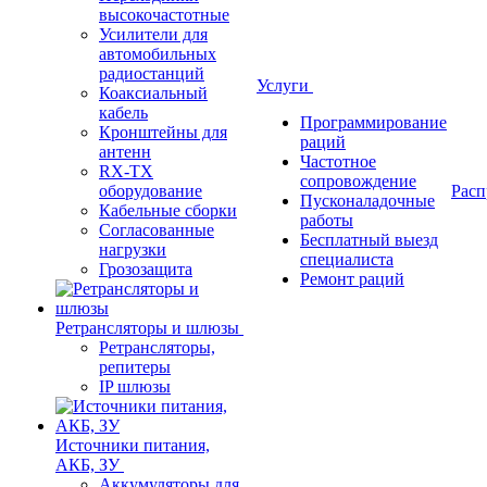
высокочастотные
Усилители для
автомобильных
радиостанций
Услуги
Коаксиальный
кабель
Программирование
Кронштейны для
раций
антенн
Частотное
RX-TX
сопровождение
оборудование
Расп
Пусконаладочные
Кабельные сборки
работы
Согласованные
Бесплатный выезд
нагрузки
специалиста
Грозозащита
Ремонт раций
Ретрансляторы и шлюзы
Ретрансляторы,
репитеры
IP шлюзы
Источники питания,
АКБ, ЗУ
Аккумуляторы для