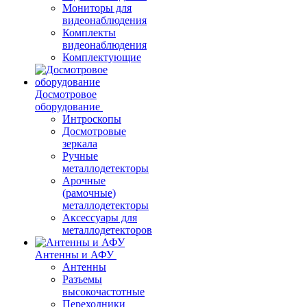
Мониторы для
видеонаблюдения
Комплекты
видеонаблюдения
Комплектующие
Досмотровое
оборудование
Интроскопы
Досмотровые
зеркала
Ручные
металлодетекторы
Арочные
(рамочные)
металлодетекторы
Аксессуары для
металлодетекторов
Антенны и АФУ
Антенны
Разъемы
высокочастотные
Переходники