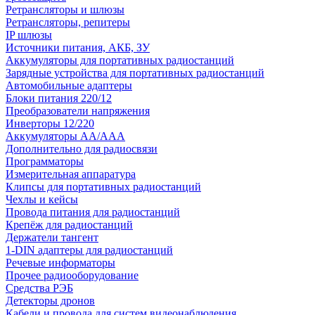
Ретрансляторы и шлюзы
Ретрансляторы, репитеры
IP шлюзы
Источники питания, АКБ, ЗУ
Аккумуляторы для портативных радиостанций
Зарядные устройства для портативных радиостанций
Автомобильные адаптеры
Блоки питания 220/12
Преобразователи напряжения
Инверторы 12/220
Аккумуляторы АА/ААА
Дополнительно для радиосвязи
Программаторы
Измерительная аппаратура
Клипсы для портативных радиостанций
Чехлы и кейсы
Провода питания для радиостанций
Крепёж для радиостанций
Держатели тангент
1-DIN адаптеры для радиостанций
Речевые информаторы
Прочее радиооборудование
Средства РЭБ
Детекторы дронов
Кабели и провода для систем видеонаблюдения