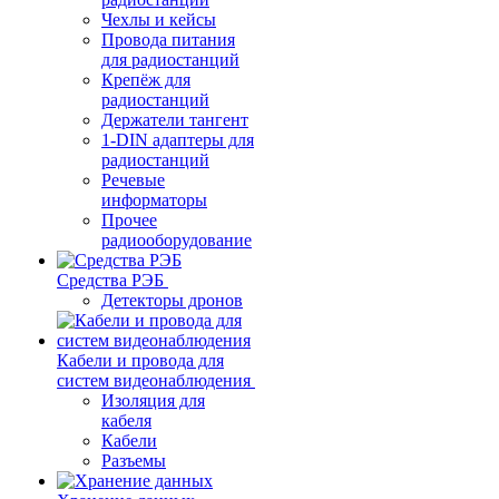
Чехлы и кейсы
Провода питания
для радиостанций
Крепёж для
радиостанций
Держатели тангент
1-DIN адаптеры для
радиостанций
Речевые
информаторы
Прочее
радиооборудование
Средства РЭБ
Детекторы дронов
Кабели и провода для
систем видеонаблюдения
Изоляция для
кабеля
Кабели
Разъемы