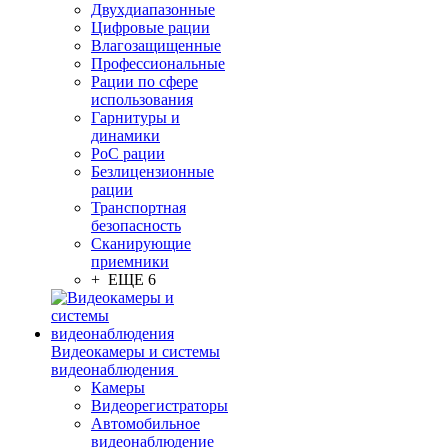
Двухдиапазонные
Цифровые рации
Влагозащищенные
Профессиональные
Рации по сфере
использования
Гарнитуры и
динамики
PoC рации
Безлицензионные
рации
Транспортная
безопасность
Сканирующие
приемники
+ ЕЩЕ 6
Видеокамеры и системы
видеонаблюдения
Камеры
Видеорегистраторы
Автомобильное
видеонаблюдение