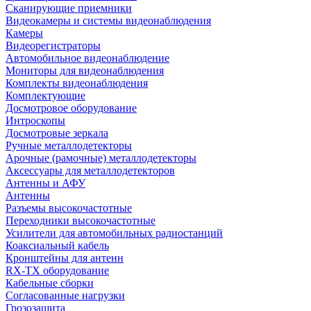
Сканирующие приемники
Видеокамеры и системы видеонаблюдения
Камеры
Видеорегистраторы
Автомобильное видеонаблюдение
Мониторы для видеонаблюдения
Комплекты видеонаблюдения
Комплектующие
Досмотровое оборудование
Интроскопы
Досмотровые зеркала
Ручные металлодетекторы
Арочные (рамочные) металлодетекторы
Аксессуары для металлодетекторов
Антенны и АФУ
Антенны
Разъемы высокочастотные
Переходники высокочастотные
Усилители для автомобильных радиостанций
Коаксиальный кабель
Кронштейны для антенн
RX-TX оборудование
Кабельные сборки
Согласованные нагрузки
Грозозащита