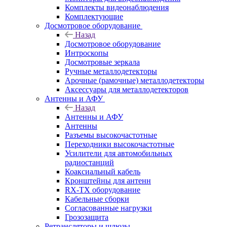
Комплекты видеонаблюдения
Комплектующие
Досмотровое оборудование
Назад
Досмотровое оборудование
Интроскопы
Досмотровые зеркала
Ручные металлодетекторы
Арочные (рамочные) металлодетекторы
Аксессуары для металлодетекторов
Антенны и АФУ
Назад
Антенны и АФУ
Антенны
Разъемы высокочастотные
Переходники высокочастотные
Усилители для автомобильных
радиостанций
Коаксиальный кабель
Кронштейны для антенн
RX-TX оборудование
Кабельные сборки
Согласованные нагрузки
Грозозащита
Ретрансляторы и шлюзы