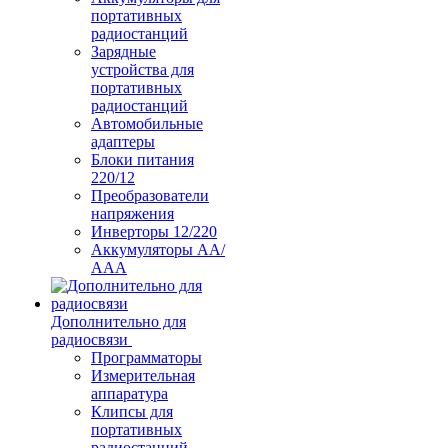
портативных
радиостанций
Зарядные
устройства для
портативных
радиостанций
Автомобильные
адаптеры
Блоки питания
220/12
Преобразователи
напряжения
Инверторы 12/220
Аккумуляторы АА/
ААА
Дополнительно для
радиосвязи
Программаторы
Измерительная
аппаратура
Клипсы для
портативных
радиостанций