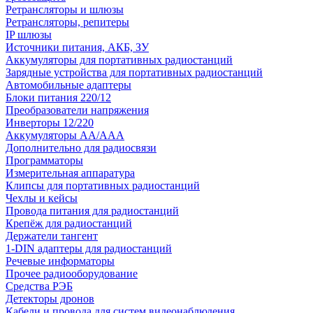
Ретрансляторы и шлюзы
Ретрансляторы, репитеры
IP шлюзы
Источники питания, АКБ, ЗУ
Аккумуляторы для портативных радиостанций
Зарядные устройства для портативных радиостанций
Автомобильные адаптеры
Блоки питания 220/12
Преобразователи напряжения
Инверторы 12/220
Аккумуляторы АА/ААА
Дополнительно для радиосвязи
Программаторы
Измерительная аппаратура
Клипсы для портативных радиостанций
Чехлы и кейсы
Провода питания для радиостанций
Крепёж для радиостанций
Держатели тангент
1-DIN адаптеры для радиостанций
Речевые информаторы
Прочее радиооборудование
Средства РЭБ
Детекторы дронов
Кабели и провода для систем видеонаблюдения