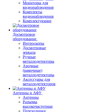
Мониторы для
видеонаблюдения
Комплекты
видеонаблюдения
Комплектующие
Досмотровое
оборудование
Интроскопы
Досмотровые
зеркала
Ручные
металлодетекторы
Арочные
(рамочные)
металлодетекторы
Аксессуары для
металлодетекторов
Антенны и АФУ
Антенны
Разъемы
высокочастотные
Переходники