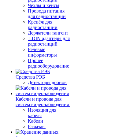
Чехлы и кейсы
Провода питания
для радиостанций
Крепёж для
радиостанций
Держатели тангент
1-DIN адаптеры для
радиостанций
Речевые
информаторы
Прочее
радиооборудование
Средства РЭБ
Детекторы дронов
Кабели и провода для
систем видеонаблюдения
Изоляция для
кабеля
Кабели
Разъемы