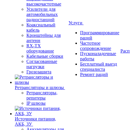
высокочастотные
Усилители для
автомобильных
радиостанций
Услуги
Коаксиальный
кабель
Программирование
Кронштейны для
раций
антенн
Частотное
RX-TX
сопровождение
оборудование
Расп
Пусконаладочные
Кабельные сборки
работы
Согласованные
Бесплатный выезд
нагрузки
специалиста
Грозозащита
Ремонт раций
Ретрансляторы и шлюзы
Ретрансляторы,
репитеры
IP шлюзы
Источники питания,
АКБ, ЗУ
Аккумуляторы для