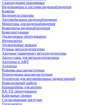
Сканирующие приемники
Видеокамеры и системы видеонаблюдения
Камеры
Видеорегистраторы
Автомобильное видеонаблюдение
Мониторы для видеонаблюдения
Комплекты видеонаблюдения
Комплектующие
Досмотровое оборудование
Интроскопы
Досмотровые зеркала
Ручные металлодетекторы
Арочные (рамочные) металлодетекторы
Аксессуары для металлодетекторов
Антенны и АФУ
Антенны
Разъемы высокочастотные
Переходники высокочастотные
Усилители для автомобильных радиостанций
Коаксиальный кабель
Кронштейны для антенн
RX-TX оборудование
Кабельные сборки
Согласованные нагрузки
Грозозащита