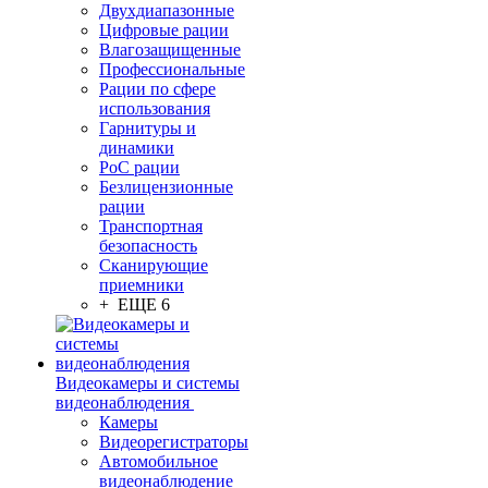
Двухдиапазонные
Цифровые рации
Влагозащищенные
Профессиональные
Рации по сфере
использования
Гарнитуры и
динамики
PoC рации
Безлицензионные
рации
Транспортная
безопасность
Сканирующие
приемники
+ ЕЩЕ 6
Видеокамеры и системы
видеонаблюдения
Камеры
Видеорегистраторы
Автомобильное
видеонаблюдение