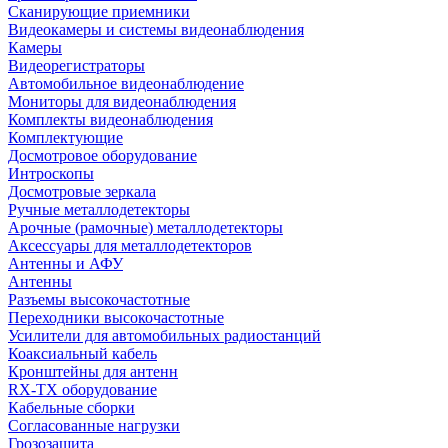
Сканирующие приемники
Видеокамеры и системы видеонаблюдения
Камеры
Видеорегистраторы
Автомобильное видеонаблюдение
Мониторы для видеонаблюдения
Комплекты видеонаблюдения
Комплектующие
Досмотровое оборудование
Интроскопы
Досмотровые зеркала
Ручные металлодетекторы
Арочные (рамочные) металлодетекторы
Аксессуары для металлодетекторов
Антенны и АФУ
Антенны
Разъемы высокочастотные
Переходники высокочастотные
Усилители для автомобильных радиостанций
Коаксиальный кабель
Кронштейны для антенн
RX-TX оборудование
Кабельные сборки
Согласованные нагрузки
Грозозащита