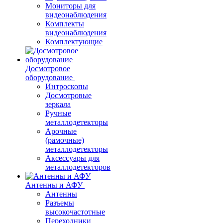
Мониторы для
видеонаблюдения
Комплекты
видеонаблюдения
Комплектующие
Досмотровое
оборудование
Интроскопы
Досмотровые
зеркала
Ручные
металлодетекторы
Арочные
(рамочные)
металлодетекторы
Аксессуары для
металлодетекторов
Антенны и АФУ
Антенны
Разъемы
высокочастотные
Переходники