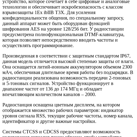
устройство, которое сочетает в себе цифровые и аналоговые
технологии и обеспечивает искробезопасность с классом
взрывозащиты 1Ex ibIIB T3X. Для усиления
конфиденциальности общения, по специальному запросу,
данный аппарат может быть оборудован функцией
шифрования AES на уровне 128/256 бит. У радиостанции
предусмотрена полнофункциональная DTMF-клавиатура,
которая позволяет непосредственно вводить частоты и
осуществлять программирование.
Произведенная в соответствии с защитным стандартом IP67,
данная модель отличается высокой степенью защиты от влаги.
Она оснащается литий-ионным аккумулятором объемом 2300
мАч, обеспечивая длительное время работы без подзарядки. В
радиостанции реализована возможность передачи 2-тоновых
и 5-тоновых сигналов. Устройство функционирует в
диапазоне частот от 136 до 174 МГц и обладает
впечатляющим количеством каналов – 2000.
Радиостанция оснащена цветным дисплеем, на котором
отображается множество рабочих параметров: индикатор
уровня сигнала RSS, текущие рабочие частоты, номер канала,
идентификатор и другие важные настройки.
Системы CTCSS и CDCSS предоставляют возможность