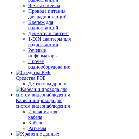
Чехлы и кейсы
Провода питания
для радиостанций
Крепёж для
радиостанций
Держатели тангент
1-DIN адаптеры для
радиостанций
Речевые
информаторы
Прочее
радиооборудование
Средства РЭБ
Детекторы дронов
Кабели и провода для
систем видеонаблюдения
Изоляция для
кабеля
Кабели
Разъемы