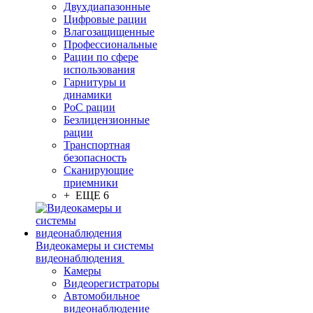
Двухдиапазонные
Цифровые рации
Влагозащищенные
Профессиональные
Рации по сфере
использования
Гарнитуры и
динамики
PoC рации
Безлицензионные
рации
Транспортная
безопасность
Сканирующие
приемники
+ ЕЩЕ 6
Видеокамеры и системы
видеонаблюдения
Камеры
Видеорегистраторы
Автомобильное
видеонаблюдение