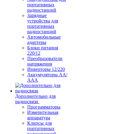
портативных
радиостанций
Зарядные
устройства для
портативных
радиостанций
Автомобильные
адаптеры
Блоки питания
220/12
Преобразователи
напряжения
Инверторы 12/220
Аккумуляторы АА/
ААА
Дополнительно для
радиосвязи
Программаторы
Измерительная
аппаратура
Клипсы для
портативных
радиостанций