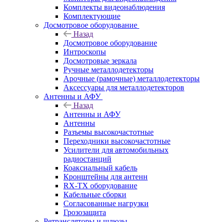
Комплекты видеонаблюдения
Комплектующие
Досмотровое оборудование
Назад
Досмотровое оборудование
Интроскопы
Досмотровые зеркала
Ручные металлодетекторы
Арочные (рамочные) металлодетекторы
Аксессуары для металлодетекторов
Антенны и АФУ
Назад
Антенны и АФУ
Антенны
Разъемы высокочастотные
Переходники высокочастотные
Усилители для автомобильных
радиостанций
Коаксиальный кабель
Кронштейны для антенн
RX-TX оборудование
Кабельные сборки
Согласованные нагрузки
Грозозащита
Ретрансляторы и шлюзы