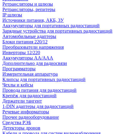
Ретрансляторы и шлюзы
Ретрансляторы, репитеры
IP шлюзы
Источники питания, АКБ, ЗУ
Аккумуляторы для портативных радиостанций
Зарядные устройства для портативных радиостанций
Автомобильные адаптеры
Блоки питания 220/12
Преобразователи напряжения
Инверторы 12/220
Аккумуляторы АА/ААА
Дополнительно для радиосвязи
Программаторы
Измерительная аппаратура
Клипсы для портативных радиостанций
Чехлы и кейсы
Провода питания для радиостанций
Крепёж для радиостанций
Держатели тангент
1-DIN адаптеры для радиостанций
Речевые информаторы
Прочее радиооборудование
Средства РЭБ
Детекторы дронов
Кабели и провода для систем видеонаблюдения