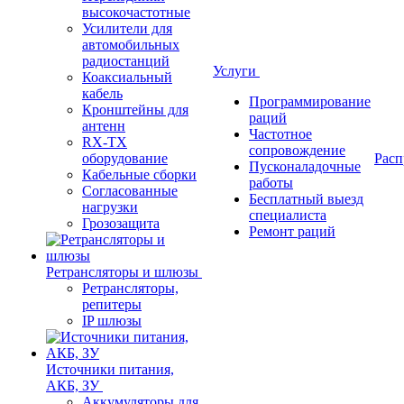
высокочастотные
Усилители для
автомобильных
радиостанций
Услуги
Коаксиальный
кабель
Программирование
Кронштейны для
раций
антенн
Частотное
RX-TX
сопровождение
оборудование
Расп
Пусконаладочные
Кабельные сборки
работы
Согласованные
Бесплатный выезд
нагрузки
специалиста
Грозозащита
Ремонт раций
Ретрансляторы и шлюзы
Ретрансляторы,
репитеры
IP шлюзы
Источники питания,
АКБ, ЗУ
Аккумуляторы для