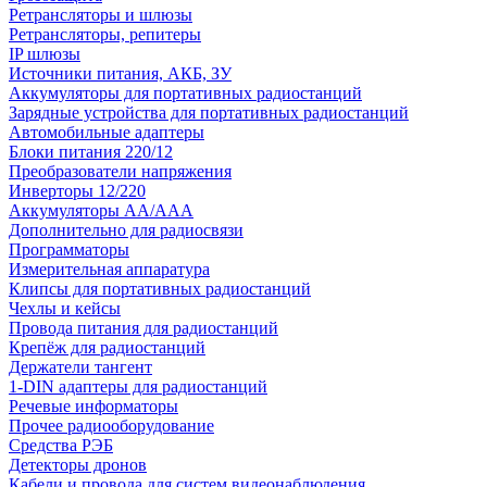
Ретрансляторы и шлюзы
Ретрансляторы, репитеры
IP шлюзы
Источники питания, АКБ, ЗУ
Аккумуляторы для портативных радиостанций
Зарядные устройства для портативных радиостанций
Автомобильные адаптеры
Блоки питания 220/12
Преобразователи напряжения
Инверторы 12/220
Аккумуляторы АА/ААА
Дополнительно для радиосвязи
Программаторы
Измерительная аппаратура
Клипсы для портативных радиостанций
Чехлы и кейсы
Провода питания для радиостанций
Крепёж для радиостанций
Держатели тангент
1-DIN адаптеры для радиостанций
Речевые информаторы
Прочее радиооборудование
Средства РЭБ
Детекторы дронов
Кабели и провода для систем видеонаблюдения