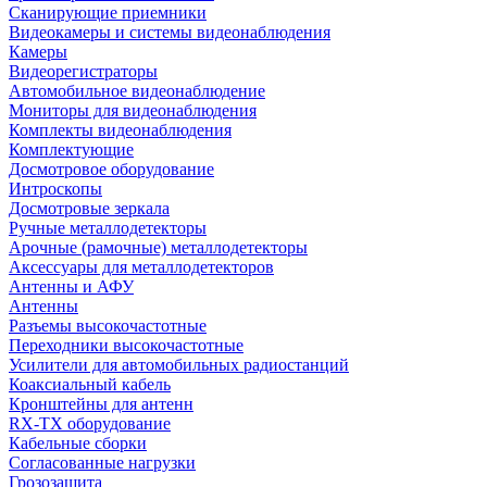
Сканирующие приемники
Видеокамеры и системы видеонаблюдения
Камеры
Видеорегистраторы
Автомобильное видеонаблюдение
Мониторы для видеонаблюдения
Комплекты видеонаблюдения
Комплектующие
Досмотровое оборудование
Интроскопы
Досмотровые зеркала
Ручные металлодетекторы
Арочные (рамочные) металлодетекторы
Аксессуары для металлодетекторов
Антенны и АФУ
Антенны
Разъемы высокочастотные
Переходники высокочастотные
Усилители для автомобильных радиостанций
Коаксиальный кабель
Кронштейны для антенн
RX-TX оборудование
Кабельные сборки
Согласованные нагрузки
Грозозащита