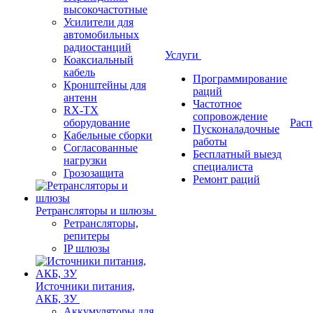
высокочастотные
Усилители для
автомобильных
радиостанций
Услуги
Коаксиальный
кабель
Программирование
Кронштейны для
раций
антенн
Частотное
RX-TX
сопровождение
оборудование
Расп
Пусконаладочные
Кабельные сборки
работы
Согласованные
Бесплатный выезд
нагрузки
специалиста
Грозозащита
Ремонт раций
Ретрансляторы и шлюзы
Ретрансляторы,
репитеры
IP шлюзы
Источники питания,
АКБ, ЗУ
Аккумуляторы для