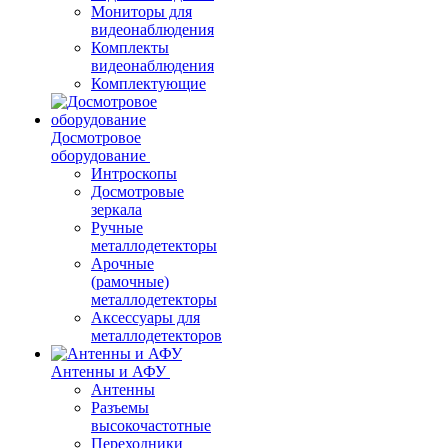
Мониторы для
видеонаблюдения
Комплекты
видеонаблюдения
Комплектующие
Досмотровое
оборудование
Интроскопы
Досмотровые
зеркала
Ручные
металлодетекторы
Арочные
(рамочные)
металлодетекторы
Аксессуары для
металлодетекторов
Антенны и АФУ
Антенны
Разъемы
высокочастотные
Переходники