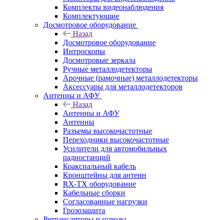
Комплекты видеонаблюдения
Комплектующие
Досмотровое оборудование
Назад
Досмотровое оборудование
Интроскопы
Досмотровые зеркала
Ручные металлодетекторы
Арочные (рамочные) металлодетекторы
Аксессуары для металлодетекторов
Антенны и АФУ
Назад
Антенны и АФУ
Антенны
Разъемы высокочастотные
Переходники высокочастотные
Усилители для автомобильных
радиостанций
Коаксиальный кабель
Кронштейны для антенн
RX-TX оборудование
Кабельные сборки
Согласованные нагрузки
Грозозащита
Ретрансляторы и шлюзы