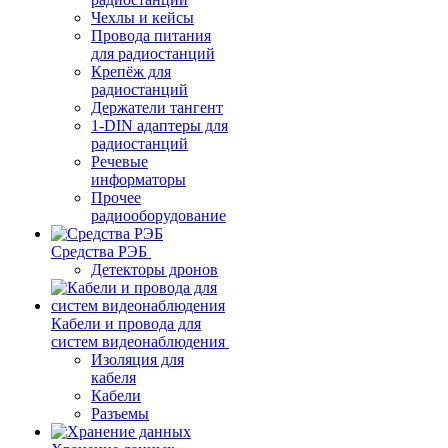
Чехлы и кейсы
Провода питания
для радиостанций
Крепёж для
радиостанций
Держатели тангент
1-DIN адаптеры для
радиостанций
Речевые
информаторы
Прочее
радиооборудование
Средства РЭБ
Детекторы дронов
Кабели и провода для
систем видеонаблюдения
Изоляция для
кабеля
Кабели
Разъемы