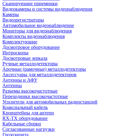
Сканирующие приемники
Видеокамеры и системы видеонаблюдения
Камеры
Видеорегистраторы
Автомобильное видеонаблюдение
Мониторы для видеонаблюдения
Комплекты видеонаблюдения
Комплектующие
Досмотровое оборудование
Интроскопы
Досмотровые зеркала
Ручные металлодетекторы
Арочные (рамочные) металлодетекторы
Аксессуары для металлодетекторов
Антенны и АФУ
Антенны
Разъемы высокочастотные
Переходники высокочастотные
Усилители для автомобильных радиостанций
Коаксиальный кабель
Кронштейны для антенн
RX-TX оборудование
Кабельные сборки
Согласованные нагрузки
Грозозащита