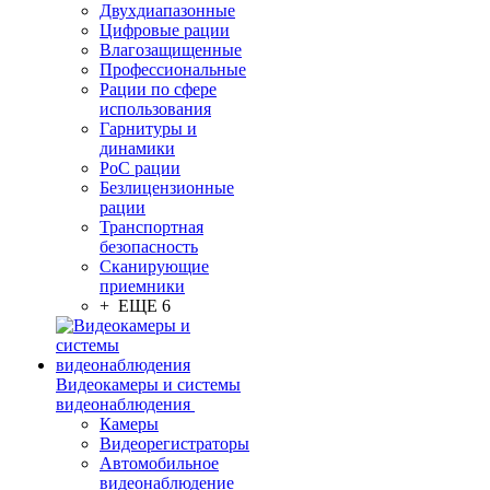
Двухдиапазонные
Цифровые рации
Влагозащищенные
Профессиональные
Рации по сфере
использования
Гарнитуры и
динамики
PoC рации
Безлицензионные
рации
Транспортная
безопасность
Сканирующие
приемники
+ ЕЩЕ 6
Видеокамеры и системы
видеонаблюдения
Камеры
Видеорегистраторы
Автомобильное
видеонаблюдение