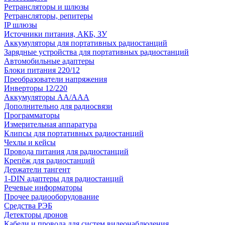
Ретрансляторы и шлюзы
Ретрансляторы, репитеры
IP шлюзы
Источники питания, АКБ, ЗУ
Аккумуляторы для портативных радиостанций
Зарядные устройства для портативных радиостанций
Автомобильные адаптеры
Блоки питания 220/12
Преобразователи напряжения
Инверторы 12/220
Аккумуляторы АА/ААА
Дополнительно для радиосвязи
Программаторы
Измерительная аппаратура
Клипсы для портативных радиостанций
Чехлы и кейсы
Провода питания для радиостанций
Крепёж для радиостанций
Держатели тангент
1-DIN адаптеры для радиостанций
Речевые информаторы
Прочее радиооборудование
Средства РЭБ
Детекторы дронов
Кабели и провода для систем видеонаблюдения