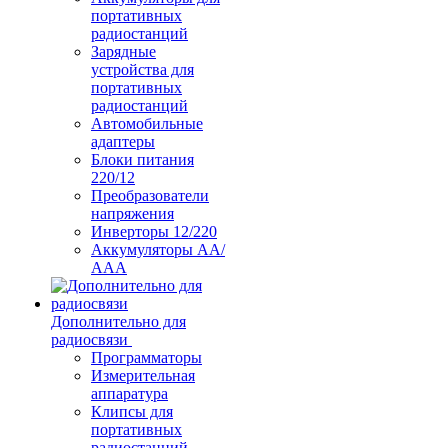
портативных
радиостанций
Зарядные
устройства для
портативных
радиостанций
Автомобильные
адаптеры
Блоки питания
220/12
Преобразователи
напряжения
Инверторы 12/220
Аккумуляторы АА/
ААА
Дополнительно для
радиосвязи
Программаторы
Измерительная
аппаратура
Клипсы для
портативных
радиостанций