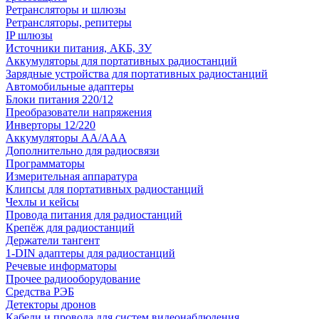
Ретрансляторы и шлюзы
Ретрансляторы, репитеры
IP шлюзы
Источники питания, АКБ, ЗУ
Аккумуляторы для портативных радиостанций
Зарядные устройства для портативных радиостанций
Автомобильные адаптеры
Блоки питания 220/12
Преобразователи напряжения
Инверторы 12/220
Аккумуляторы АА/ААА
Дополнительно для радиосвязи
Программаторы
Измерительная аппаратура
Клипсы для портативных радиостанций
Чехлы и кейсы
Провода питания для радиостанций
Крепёж для радиостанций
Держатели тангент
1-DIN адаптеры для радиостанций
Речевые информаторы
Прочее радиооборудование
Средства РЭБ
Детекторы дронов
Кабели и провода для систем видеонаблюдения