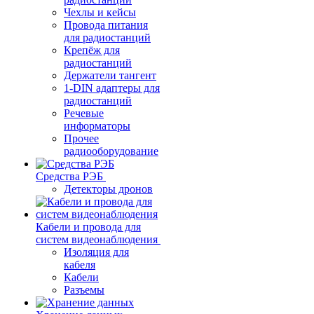
Чехлы и кейсы
Провода питания
для радиостанций
Крепёж для
радиостанций
Держатели тангент
1-DIN адаптеры для
радиостанций
Речевые
информаторы
Прочее
радиооборудование
Средства РЭБ
Детекторы дронов
Кабели и провода для
систем видеонаблюдения
Изоляция для
кабеля
Кабели
Разъемы