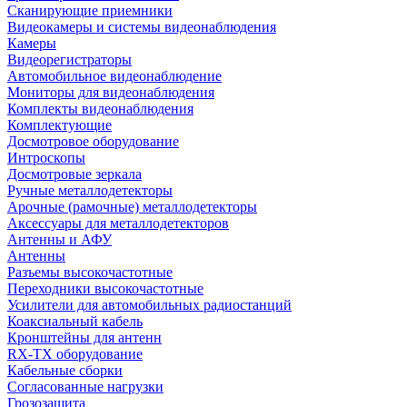
Сканирующие приемники
Видеокамеры и системы видеонаблюдения
Камеры
Видеорегистраторы
Автомобильное видеонаблюдение
Мониторы для видеонаблюдения
Комплекты видеонаблюдения
Комплектующие
Досмотровое оборудование
Интроскопы
Досмотровые зеркала
Ручные металлодетекторы
Арочные (рамочные) металлодетекторы
Аксессуары для металлодетекторов
Антенны и АФУ
Антенны
Разъемы высокочастотные
Переходники высокочастотные
Усилители для автомобильных радиостанций
Коаксиальный кабель
Кронштейны для антенн
RX-TX оборудование
Кабельные сборки
Согласованные нагрузки
Грозозащита