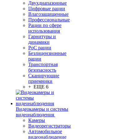
Двухдиапазонные
Цифровые рации
Влагозащищенные
Профессиональные
Рации по сфере
использования
Гарнитуры и
динамики
PoC рации
Безлицензионные
рации
Транспортная
безопасность
Сканирующие
приемники
+ ЕЩЕ 6
Видеокамеры и системы
видеонаблюдения
Камеры
Видеорегистраторы
Автомобильное
видеонаблюдение