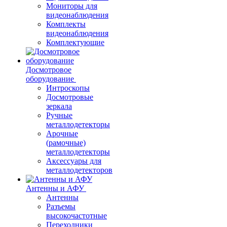
Мониторы для
видеонаблюдения
Комплекты
видеонаблюдения
Комплектующие
Досмотровое
оборудование
Интроскопы
Досмотровые
зеркала
Ручные
металлодетекторы
Арочные
(рамочные)
металлодетекторы
Аксессуары для
металлодетекторов
Антенны и АФУ
Антенны
Разъемы
высокочастотные
Переходники