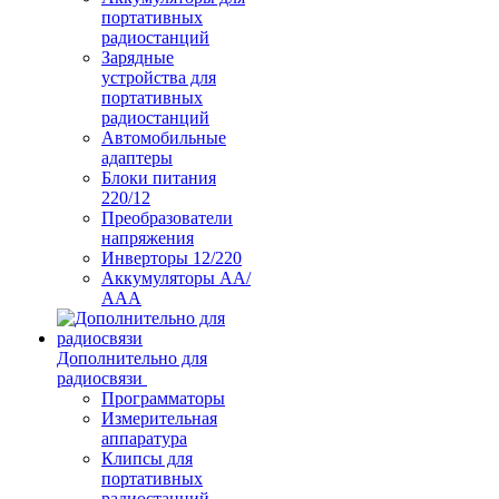
портативных
радиостанций
Зарядные
устройства для
портативных
радиостанций
Автомобильные
адаптеры
Блоки питания
220/12
Преобразователи
напряжения
Инверторы 12/220
Аккумуляторы АА/
ААА
Дополнительно для
радиосвязи
Программаторы
Измерительная
аппаратура
Клипсы для
портативных
радиостанций