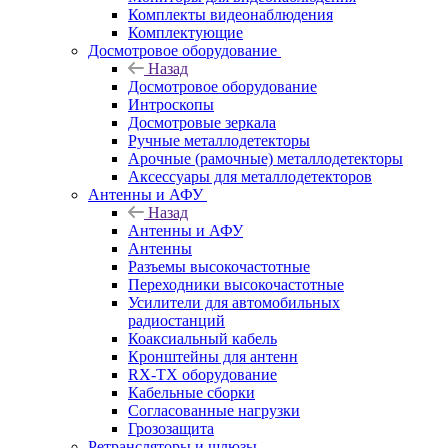
Комплекты видеонаблюдения
Комплектующие
Досмотровое оборудование
Назад
Досмотровое оборудование
Интроскопы
Досмотровые зеркала
Ручные металлодетекторы
Арочные (рамочные) металлодетекторы
Аксессуары для металлодетекторов
Антенны и АФУ
Назад
Антенны и АФУ
Антенны
Разъемы высокочастотные
Переходники высокочастотные
Усилители для автомобильных
радиостанций
Коаксиальный кабель
Кронштейны для антенн
RX-TX оборудование
Кабельные сборки
Согласованные нагрузки
Грозозащита
Ретрансляторы и шлюзы