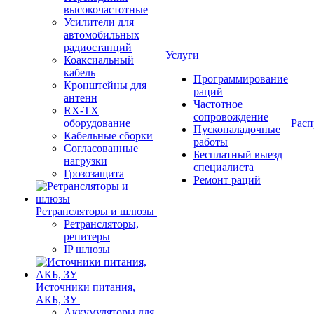
высокочастотные
Усилители для
автомобильных
радиостанций
Услуги
Коаксиальный
кабель
Программирование
Кронштейны для
раций
антенн
Частотное
RX-TX
сопровождение
оборудование
Расп
Пусконаладочные
Кабельные сборки
работы
Согласованные
Бесплатный выезд
нагрузки
специалиста
Грозозащита
Ремонт раций
Ретрансляторы и шлюзы
Ретрансляторы,
репитеры
IP шлюзы
Источники питания,
АКБ, ЗУ
Аккумуляторы для