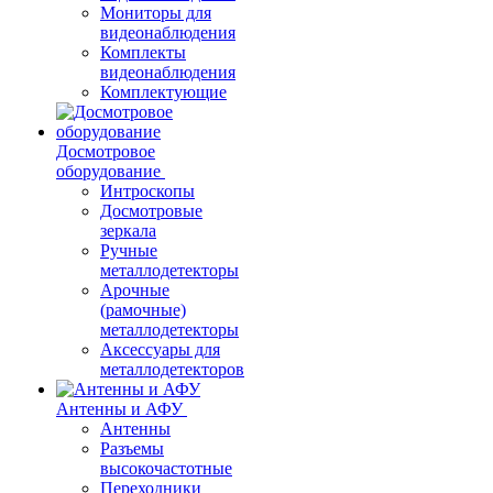
Мониторы для
видеонаблюдения
Комплекты
видеонаблюдения
Комплектующие
Досмотровое
оборудование
Интроскопы
Досмотровые
зеркала
Ручные
металлодетекторы
Арочные
(рамочные)
металлодетекторы
Аксессуары для
металлодетекторов
Антенны и АФУ
Антенны
Разъемы
высокочастотные
Переходники