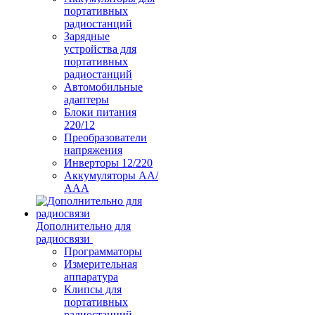
портативных
радиостанций
Зарядные
устройства для
портативных
радиостанций
Автомобильные
адаптеры
Блоки питания
220/12
Преобразователи
напряжения
Инверторы 12/220
Аккумуляторы АА/
ААА
Дополнительно для
радиосвязи
Программаторы
Измерительная
аппаратура
Клипсы для
портативных
радиостанций