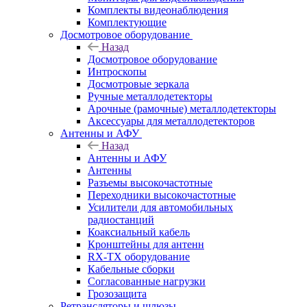
Комплекты видеонаблюдения
Комплектующие
Досмотровое оборудование
Назад
Досмотровое оборудование
Интроскопы
Досмотровые зеркала
Ручные металлодетекторы
Арочные (рамочные) металлодетекторы
Аксессуары для металлодетекторов
Антенны и АФУ
Назад
Антенны и АФУ
Антенны
Разъемы высокочастотные
Переходники высокочастотные
Усилители для автомобильных
радиостанций
Коаксиальный кабель
Кронштейны для антенн
RX-TX оборудование
Кабельные сборки
Согласованные нагрузки
Грозозащита
Ретрансляторы и шлюзы