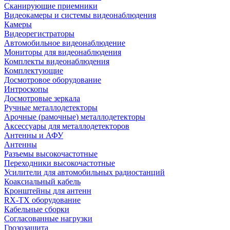
Сканирующие приемники
Видеокамеры и системы видеонаблюдения
Камеры
Видеорегистраторы
Автомобильное видеонаблюдение
Мониторы для видеонаблюдения
Комплекты видеонаблюдения
Комплектующие
Досмотровое оборудование
Интроскопы
Досмотровые зеркала
Ручные металлодетекторы
Арочные (рамочные) металлодетекторы
Аксессуары для металлодетекторов
Антенны и АФУ
Антенны
Разъемы высокочастотные
Переходники высокочастотные
Усилители для автомобильных радиостанций
Коаксиальный кабель
Кронштейны для антенн
RX-TX оборудование
Кабельные сборки
Согласованные нагрузки
Грозозащита