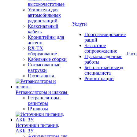
высокочастотные
Усилители для
автомобильных
радиостанций
Услуги
Коаксиальный
кабель
Программирование
Кронштейны для
раций
антенн
Частотное
RX-TX
сопровождение
оборудование
Расп
Пусконаладочные
Кабельные сборки
работы
Согласованные
Бесплатный выезд
нагрузки
специалиста
Грозозащита
Ремонт раций
Ретрансляторы и шлюзы
Ретрансляторы,
репитеры
IP шлюзы
Источники питания,
АКБ, ЗУ
Аккумуляторы для