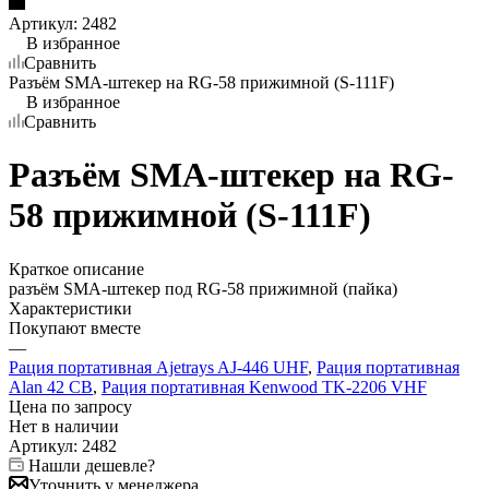
Артикул:
2482
В избранное
Сравнить
Разъём SMA-штекер на RG-58 прижимной (S-111F)
В избранное
Сравнить
Разъём SMA-штекер на RG-
58 прижимной (S-111F)
Краткое описание
разъём SMA-штекер под RG-58 прижимной (пайка)
Характеристики
Покупают вместе
—
Рация портативная Ajetrays AJ-446 UHF
,
Рация портативная
Alan 42 СВ
,
Рация портативная Kenwood TK-2206 VHF
Цена по запросу
Нет в
наличии
Артикул:
2482
Нашли дешевле?
Уточнить у менеджера