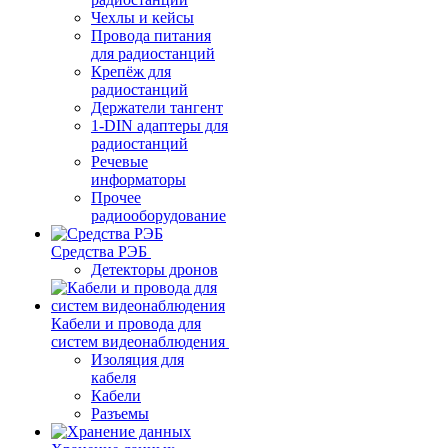
Чехлы и кейсы
Провода питания
для радиостанций
Крепёж для
радиостанций
Держатели тангент
1-DIN адаптеры для
радиостанций
Речевые
информаторы
Прочее
радиооборудование
Средства РЭБ
Детекторы дронов
Кабели и провода для
систем видеонаблюдения
Изоляция для
кабеля
Кабели
Разъемы