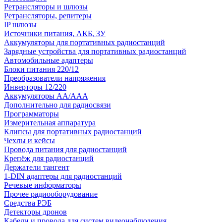
Ретрансляторы и шлюзы
Ретрансляторы, репитеры
IP шлюзы
Источники питания, АКБ, ЗУ
Аккумуляторы для портативных радиостанций
Зарядные устройства для портативных радиостанций
Автомобильные адаптеры
Блоки питания 220/12
Преобразователи напряжения
Инверторы 12/220
Аккумуляторы АА/ААА
Дополнительно для радиосвязи
Программаторы
Измерительная аппаратура
Клипсы для портативных радиостанций
Чехлы и кейсы
Провода питания для радиостанций
Крепёж для радиостанций
Держатели тангент
1-DIN адаптеры для радиостанций
Речевые информаторы
Прочее радиооборудование
Средства РЭБ
Детекторы дронов
Кабели и провода для систем видеонаблюдения