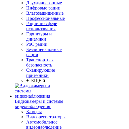
Двухдиапазонные
Цифровые рации
Влагозащищенные
Профессиональные
Рации по сфере
использования
Гарнитуры и
динамики
PoC рации
Безлицензионные
рации
Транспортная
безопасность
Сканирующие
приемники
+ ЕЩЕ 6
Видеокамеры и системы
видеонаблюдения
Камеры
Видеорегистраторы
Автомобильное
видеонаблюдение