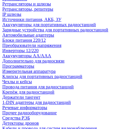
Ретрансляторы и шлюзы
Ретрансляторы, репитеры
IP шлюзы
Источники питания, АКБ, ЗУ
Аккумуляторы для портативных радиостанций
Зарядные устройства для портативных радиостанций
Автомобильные адаптеры
Блоки питания 220/12
Преобразователи напряжения
Инверторы 12/220
Аккумуляторы АА/ААА
Дополнительно для радиосвязи
Программаторы
Измерительная аппаратура
Клипсы для портативных радиостанций
Чехлы и кейсы
Провода питания для радиостанций
Крепёж для радиостанций
Держатели тангент
1-DIN адаптеры для радиостанций
Речевые информаторы
Прочее радиооборудование
Средства РЭБ
Детекторы дронов
Кабели и провода для систем видеонаблюдения