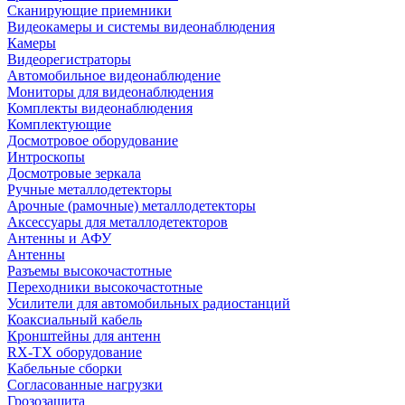
Сканирующие приемники
Видеокамеры и системы видеонаблюдения
Камеры
Видеорегистраторы
Автомобильное видеонаблюдение
Мониторы для видеонаблюдения
Комплекты видеонаблюдения
Комплектующие
Досмотровое оборудование
Интроскопы
Досмотровые зеркала
Ручные металлодетекторы
Арочные (рамочные) металлодетекторы
Аксессуары для металлодетекторов
Антенны и АФУ
Антенны
Разъемы высокочастотные
Переходники высокочастотные
Усилители для автомобильных радиостанций
Коаксиальный кабель
Кронштейны для антенн
RX-TX оборудование
Кабельные сборки
Согласованные нагрузки
Грозозащита