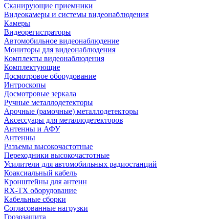
Сканирующие приемники
Видеокамеры и системы видеонаблюдения
Камеры
Видеорегистраторы
Автомобильное видеонаблюдение
Мониторы для видеонаблюдения
Комплекты видеонаблюдения
Комплектующие
Досмотровое оборудование
Интроскопы
Досмотровые зеркала
Ручные металлодетекторы
Арочные (рамочные) металлодетекторы
Аксессуары для металлодетекторов
Антенны и АФУ
Антенны
Разъемы высокочастотные
Переходники высокочастотные
Усилители для автомобильных радиостанций
Коаксиальный кабель
Кронштейны для антенн
RX-TX оборудование
Кабельные сборки
Согласованные нагрузки
Грозозащита