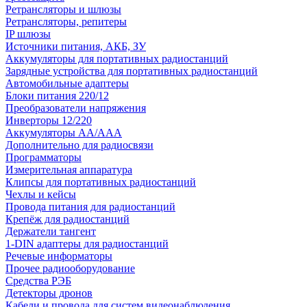
Ретрансляторы и шлюзы
Ретрансляторы, репитеры
IP шлюзы
Источники питания, АКБ, ЗУ
Аккумуляторы для портативных радиостанций
Зарядные устройства для портативных радиостанций
Автомобильные адаптеры
Блоки питания 220/12
Преобразователи напряжения
Инверторы 12/220
Аккумуляторы АА/ААА
Дополнительно для радиосвязи
Программаторы
Измерительная аппаратура
Клипсы для портативных радиостанций
Чехлы и кейсы
Провода питания для радиостанций
Крепёж для радиостанций
Держатели тангент
1-DIN адаптеры для радиостанций
Речевые информаторы
Прочее радиооборудование
Средства РЭБ
Детекторы дронов
Кабели и провода для систем видеонаблюдения