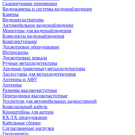
Сканирующие приемники
Видеокамеры и системы видеонаблюдения
Камеры
Видеорегистраторы
Автомобильное видеонаблюдение
Мониторы для видеонаблюдения
Комплекты видеонаблюдения
Комплектующие
Досмотровое оборудование
Интроскопы
Досмотровые зеркала
Ручные металлодетекторы
Арочные (рамочные) металлодетекторы
Аксессуары для металлодетекторов
Антенны и АФУ
Антенны
Разъемы высокочастотные
Переходники высокочастотные
Усилители для автомобильных радиостанций
Коаксиальный кабель
Кронштейны для антенн
RX-TX оборудование
Кабельные сборки
Согласованные нагрузки
Грозозащита