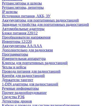
Ретрансляторы и шлюзы
Ретрансляторы, репитеры
IP шлюзы
Источники питания, АКБ, ЗУ
Аккумуляторы для портативных радиостанций
Зарядные устройства для портативных радиостанций
Автомобильные адаптеры
Блоки питания 220/12
Преобразователи напряжения
Инверторы 12/220
Аккумуляторы АА/ААА
Дополнительно для радиосвязи
Программаторы
Измерительная аппаратура
Клипсы для портативных радиостанций
Чехлы и кейсы
Провода питания для радиостанций
Крепёж для радиостанций
Держатели тангент
1-DIN адаптеры для радиостанций
Речевые информаторы
Прочее радиооборудование
Средства РЭБ
Детекторы дронов
Кабели и провода для систем видеонаблюдения