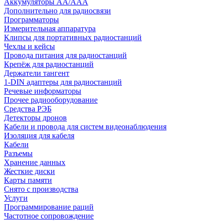
Аккумуляторы АА/ААА
Дополнительно для радиосвязи
Программаторы
Измерительная аппаратура
Клипсы для портативных радиостанций
Чехлы и кейсы
Провода питания для радиостанций
Крепёж для радиостанций
Держатели тангент
1-DIN адаптеры для радиостанций
Речевые информаторы
Прочее радиооборудование
Средства РЭБ
Детекторы дронов
Кабели и провода для систем видеонаблюдения
Изоляция для кабеля
Кабели
Разъемы
Хранение данных
Жесткие диски
Карты памяти
Снято с производства
Услуги
Программирование раций
Частотное сопровождение