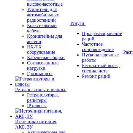
высокочастотные
Усилители для
автомобильных
радиостанций
Услуги
Коаксиальный
кабель
Программирование
Кронштейны для
раций
антенн
Частотное
RX-TX
сопровождение
оборудование
Расп
Пусконаладочные
Кабельные сборки
работы
Согласованные
Бесплатный выезд
нагрузки
специалиста
Грозозащита
Ремонт раций
Ретрансляторы и шлюзы
Ретрансляторы,
репитеры
IP шлюзы
Источники питания,
АКБ, ЗУ
Аккумуляторы для