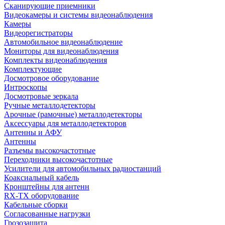
Сканирующие приемники
Видеокамеры и системы видеонаблюдения
Камеры
Видеорегистраторы
Автомобильное видеонаблюдение
Мониторы для видеонаблюдения
Комплекты видеонаблюдения
Комплектующие
Досмотровое оборудование
Интроскопы
Досмотровые зеркала
Ручные металлодетекторы
Арочные (рамочные) металлодетекторы
Аксессуары для металлодетекторов
Антенны и АФУ
Антенны
Разъемы высокочастотные
Переходники высокочастотные
Усилители для автомобильных радиостанций
Коаксиальный кабель
Кронштейны для антенн
RX-TX оборудование
Кабельные сборки
Согласованные нагрузки
Грозозащита