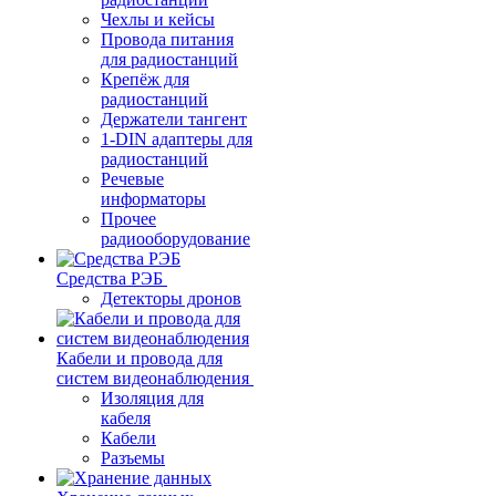
Чехлы и кейсы
Провода питания
для радиостанций
Крепёж для
радиостанций
Держатели тангент
1-DIN адаптеры для
радиостанций
Речевые
информаторы
Прочее
радиооборудование
Средства РЭБ
Детекторы дронов
Кабели и провода для
систем видеонаблюдения
Изоляция для
кабеля
Кабели
Разъемы