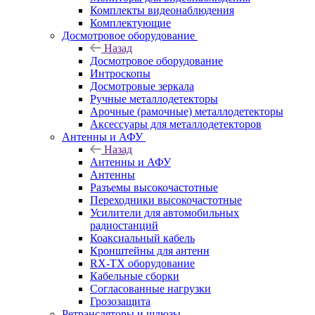
Комплекты видеонаблюдения
Комплектующие
Досмотровое оборудование
Назад
Досмотровое оборудование
Интроскопы
Досмотровые зеркала
Ручные металлодетекторы
Арочные (рамочные) металлодетекторы
Аксессуары для металлодетекторов
Антенны и АФУ
Назад
Антенны и АФУ
Антенны
Разъемы высокочастотные
Переходники высокочастотные
Усилители для автомобильных
радиостанций
Коаксиальный кабель
Кронштейны для антенн
RX-TX оборудование
Кабельные сборки
Согласованные нагрузки
Грозозащита
Ретрансляторы и шлюзы