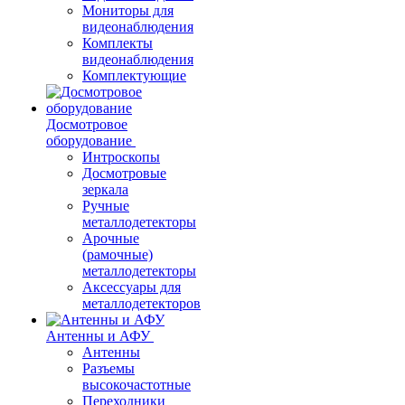
Мониторы для
видеонаблюдения
Комплекты
видеонаблюдения
Комплектующие
Досмотровое
оборудование
Интроскопы
Досмотровые
зеркала
Ручные
металлодетекторы
Арочные
(рамочные)
металлодетекторы
Аксессуары для
металлодетекторов
Антенны и АФУ
Антенны
Разъемы
высокочастотные
Переходники