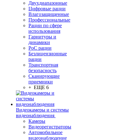
Двухдиапазонные
Цифровые рации
Влагозащищенные
Профессиональные
Рации по сфере
использования
Гарнитуры и
динамики
PoC рации
Безлицензионные
рации
Транспортная
безопасность
Сканирующие
приемники
+ ЕЩЕ 6
Видеокамеры и системы
видеонаблюдения
Камеры
Видеорегистраторы
Автомобильное
видеонаблюдение