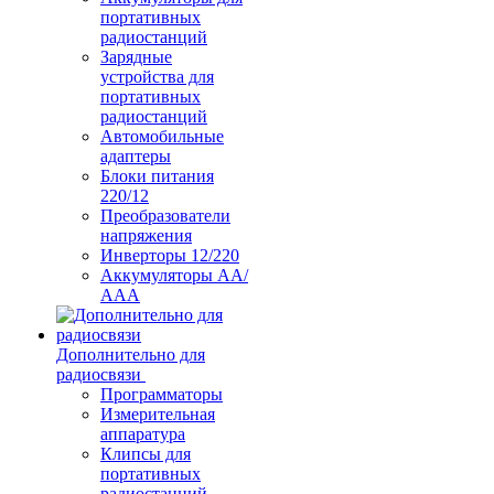
портативных
радиостанций
Зарядные
устройства для
портативных
радиостанций
Автомобильные
адаптеры
Блоки питания
220/12
Преобразователи
напряжения
Инверторы 12/220
Аккумуляторы АА/
ААА
Дополнительно для
радиосвязи
Программаторы
Измерительная
аппаратура
Клипсы для
портативных
радиостанций