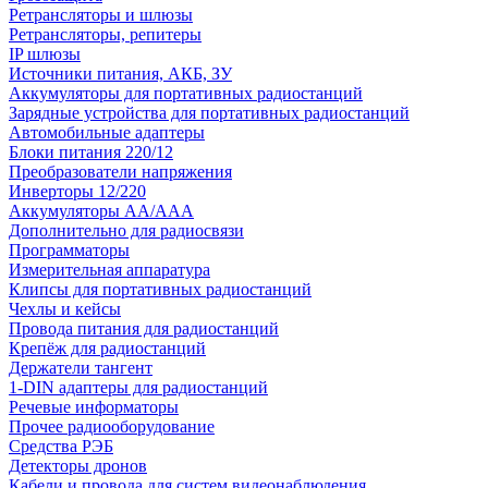
Ретрансляторы и шлюзы
Ретрансляторы, репитеры
IP шлюзы
Источники питания, АКБ, ЗУ
Аккумуляторы для портативных радиостанций
Зарядные устройства для портативных радиостанций
Автомобильные адаптеры
Блоки питания 220/12
Преобразователи напряжения
Инверторы 12/220
Аккумуляторы АА/ААА
Дополнительно для радиосвязи
Программаторы
Измерительная аппаратура
Клипсы для портативных радиостанций
Чехлы и кейсы
Провода питания для радиостанций
Крепёж для радиостанций
Держатели тангент
1-DIN адаптеры для радиостанций
Речевые информаторы
Прочее радиооборудование
Средства РЭБ
Детекторы дронов
Кабели и провода для систем видеонаблюдения