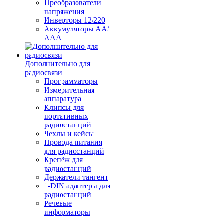
Преобразователи
напряжения
Инверторы 12/220
Аккумуляторы АА/
ААА
Дополнительно для
радиосвязи
Программаторы
Измерительная
аппаратура
Клипсы для
портативных
радиостанций
Чехлы и кейсы
Провода питания
для радиостанций
Крепёж для
радиостанций
Держатели тангент
1-DIN адаптеры для
радиостанций
Речевые
информаторы