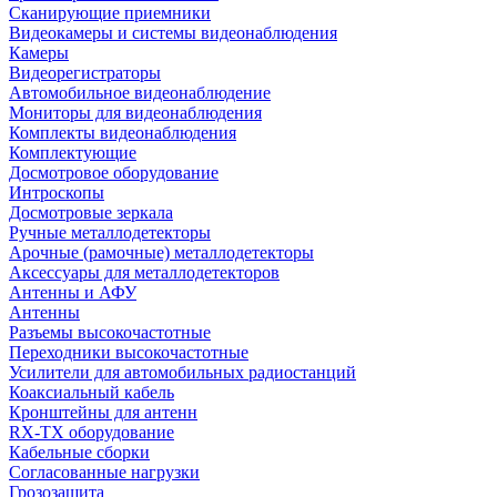
Сканирующие приемники
Видеокамеры и системы видеонаблюдения
Камеры
Видеорегистраторы
Автомобильное видеонаблюдение
Мониторы для видеонаблюдения
Комплекты видеонаблюдения
Комплектующие
Досмотровое оборудование
Интроскопы
Досмотровые зеркала
Ручные металлодетекторы
Арочные (рамочные) металлодетекторы
Аксессуары для металлодетекторов
Антенны и АФУ
Антенны
Разъемы высокочастотные
Переходники высокочастотные
Усилители для автомобильных радиостанций
Коаксиальный кабель
Кронштейны для антенн
RX-TX оборудование
Кабельные сборки
Согласованные нагрузки
Грозозащита