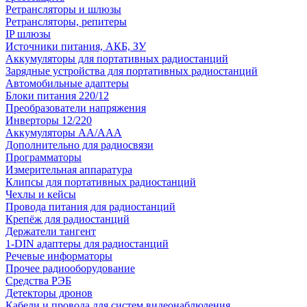
Ретрансляторы и шлюзы
Ретрансляторы, репитеры
IP шлюзы
Источники питания, АКБ, ЗУ
Аккумуляторы для портативных радиостанций
Зарядные устройства для портативных радиостанций
Автомобильные адаптеры
Блоки питания 220/12
Преобразователи напряжения
Инверторы 12/220
Аккумуляторы АА/ААА
Дополнительно для радиосвязи
Программаторы
Измерительная аппаратура
Клипсы для портативных радиостанций
Чехлы и кейсы
Провода питания для радиостанций
Крепёж для радиостанций
Держатели тангент
1-DIN адаптеры для радиостанций
Речевые информаторы
Прочее радиооборудование
Средства РЭБ
Детекторы дронов
Кабели и провода для систем видеонаблюдения