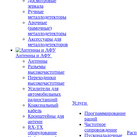
Досмотровые
зеркала
Ручные
металлодетекторы
Арочные
(рамочные)
металлодетекторы
Аксессуары для
металлодетекторов
Антенны и АФУ
Антенны
Разъемы
высокочастотные
Переходники
высокочастотные
Усилители для
автомобильных
радиостанций
Услуги
Коаксиальный
кабель
Программирование
Кронштейны для
раций
антенн
Частотное
RX-TX
сопровождение
оборудование
Расп
Пусконаладочные