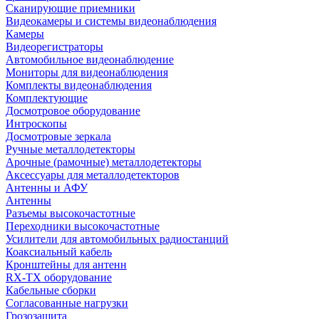
Сканирующие приемники
Видеокамеры и системы видеонаблюдения
Камеры
Видеорегистраторы
Автомобильное видеонаблюдение
Мониторы для видеонаблюдения
Комплекты видеонаблюдения
Комплектующие
Досмотровое оборудование
Интроскопы
Досмотровые зеркала
Ручные металлодетекторы
Арочные (рамочные) металлодетекторы
Аксессуары для металлодетекторов
Антенны и АФУ
Антенны
Разъемы высокочастотные
Переходники высокочастотные
Усилители для автомобильных радиостанций
Коаксиальный кабель
Кронштейны для антенн
RX-TX оборудование
Кабельные сборки
Согласованные нагрузки
Грозозащита