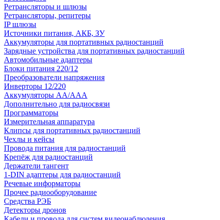
Ретрансляторы и шлюзы
Ретрансляторы, репитеры
IP шлюзы
Источники питания, АКБ, ЗУ
Аккумуляторы для портативных радиостанций
Зарядные устройства для портативных радиостанций
Автомобильные адаптеры
Блоки питания 220/12
Преобразователи напряжения
Инверторы 12/220
Аккумуляторы АА/ААА
Дополнительно для радиосвязи
Программаторы
Измерительная аппаратура
Клипсы для портативных радиостанций
Чехлы и кейсы
Провода питания для радиостанций
Крепёж для радиостанций
Держатели тангент
1-DIN адаптеры для радиостанций
Речевые информаторы
Прочее радиооборудование
Средства РЭБ
Детекторы дронов
Кабели и провода для систем видеонаблюдения