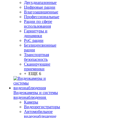
Двухдиапазонные
Цифровые рации
Влагозащищенные
Профессиональные
Рации по сфере
использования
Гарнитуры и
динамики
PoC рации
Безлицензионные
рации
Транспортная
безопасность
Сканирующие
приемники
+ ЕЩЕ 6
Видеокамеры и системы
видеонаблюдения
Камеры
Видеорегистраторы
Автомобильное
видеонаблюдение