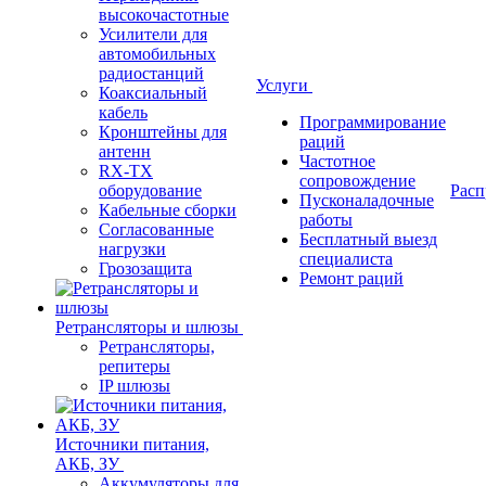
высокочастотные
Усилители для
автомобильных
радиостанций
Услуги
Коаксиальный
кабель
Программирование
Кронштейны для
раций
антенн
Частотное
RX-TX
сопровождение
оборудование
Расп
Пусконаладочные
Кабельные сборки
работы
Согласованные
Бесплатный выезд
нагрузки
специалиста
Грозозащита
Ремонт раций
Ретрансляторы и шлюзы
Ретрансляторы,
репитеры
IP шлюзы
Источники питания,
АКБ, ЗУ
Аккумуляторы для