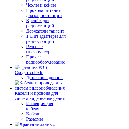
Чехлы и кейсы
Провода питания
для радиостанций
Крепёж для
радиостанций
Держатели тангент
1-DIN адаптеры для
радиостанций
Речевые
информаторы
Прочее
радиооборудование
Средства РЭБ
Детекторы дронов
Кабели и провода для
систем видеонаблюдения
Изоляция для
кабеля
Кабели
Разъемы