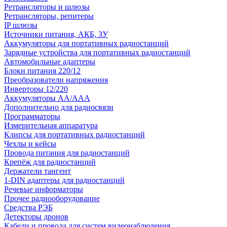
Ретрансляторы и шлюзы
Ретрансляторы, репитеры
IP шлюзы
Источники питания, АКБ, ЗУ
Аккумуляторы для портативных радиостанций
Зарядные устройства для портативных радиостанций
Автомобильные адаптеры
Блоки питания 220/12
Преобразователи напряжения
Инверторы 12/220
Аккумуляторы АА/ААА
Дополнительно для радиосвязи
Программаторы
Измерительная аппаратура
Клипсы для портативных радиостанций
Чехлы и кейсы
Провода питания для радиостанций
Крепёж для радиостанций
Держатели тангент
1-DIN адаптеры для радиостанций
Речевые информаторы
Прочее радиооборудование
Средства РЭБ
Детекторы дронов
Кабели и провода для систем видеонаблюдения