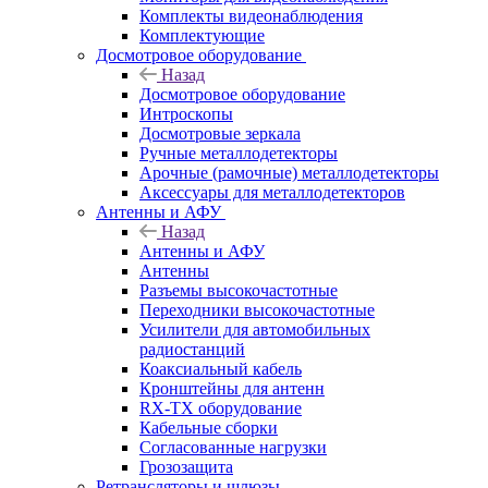
Комплекты видеонаблюдения
Комплектующие
Досмотровое оборудование
Назад
Досмотровое оборудование
Интроскопы
Досмотровые зеркала
Ручные металлодетекторы
Арочные (рамочные) металлодетекторы
Аксессуары для металлодетекторов
Антенны и АФУ
Назад
Антенны и АФУ
Антенны
Разъемы высокочастотные
Переходники высокочастотные
Усилители для автомобильных
радиостанций
Коаксиальный кабель
Кронштейны для антенн
RX-TX оборудование
Кабельные сборки
Согласованные нагрузки
Грозозащита
Ретрансляторы и шлюзы