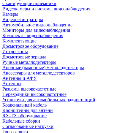
Сканирующие приемники
Видеокамеры и системы видеонаблюдения
Камеры
Видеорегистраторы
Автомобильное видеонаблюдение
Мониторы для видеонаблюдения
Комплекты видеонаблюдения
Комплектующие
Досмотровое оборудование
Интроскопы
Досмотровые зеркала
Ручные металлодетекторы
Арочные (рамочные) металлодетекторы
Аксессуары для металлодетекторов
Антенны и АФУ
Антенны
Разъемы высокочастотные
Переходники высокочастотные
Усилители для автомобильных радиостанций
Коаксиальный кабель
Кронштейны для антенн
RX-TX оборудование
Кабельные сборки
Согласованные нагрузки
Грозозащита