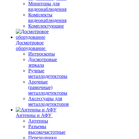
Мониторы для
видеонаблюдения
Комплекты
видеонаблюдения
Комплектующие
Досмотровое
оборудование
Интроскопы
Досмотровые
зеркала
Ручные
металлодетекторы
Арочные
(рамочные)
металлодетекторы
Аксессуары для
металлодетекторов
Антенны и АФУ
Антенны
Разъемы
высокочастотные
Переходники