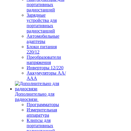
портативных
радиостанций
Зарядные
устройства для
портативных
радиостанций
Автомобильные
адаптеры
Блоки питания
220/12
Преобразователи
напряжения
Инверторы 12/220
Аккумуляторы АА/
ААА
Дополнительно для
радиосвязи
Программаторы
Измерительная
аппаратура
Клипсы для
портативных
радиостанций