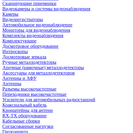
Сканирующие приемники
Видеокамеры и системы видеонаблюдения
Камеры
Видеорегистраторы
Автомобильное видеонаблюдение
Мониторы для видеонаблюдения
Комплекты видеонаблюдения
Комплектующие
Досмотровое оборудование
Интроскопы
Досмотровые зеркала
Ручные металлодетекторы
Арочные (рамочные) металлодетекторы
Аксессуары для металлодетекторов
Антенны и АФУ
Антенны
Разъемы высокочастотные
Переходники высокочастотные
Усилители для автомобильных радиостанций
Коаксиальный кабель
Кронштейны для антенн
RX-TX оборудование
Кабельные сборки
Согласованные нагрузки
Грозозащита