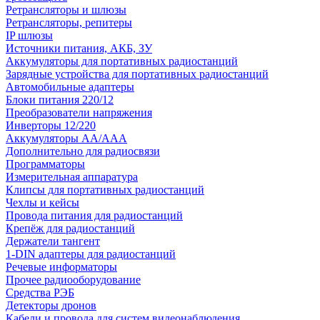
Ретрансляторы и шлюзы
Ретрансляторы, репитеры
IP шлюзы
Источники питания, АКБ, ЗУ
Аккумуляторы для портативных радиостанций
Зарядные устройства для портативных радиостанций
Автомобильные адаптеры
Блоки питания 220/12
Преобразователи напряжения
Инверторы 12/220
Аккумуляторы АА/ААА
Дополнительно для радиосвязи
Программаторы
Измерительная аппаратура
Клипсы для портативных радиостанций
Чехлы и кейсы
Провода питания для радиостанций
Крепёж для радиостанций
Держатели тангент
1-DIN адаптеры для радиостанций
Речевые информаторы
Прочее радиооборудование
Средства РЭБ
Детекторы дронов
Кабели и провода для систем видеонаблюдения