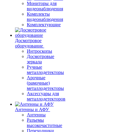
Мониторы для
видеонаблюдения
Комплекты
видеонаблюдения
Комплектующие
Досмотровое
оборудование
Интроскопы
Досмотровые
зеркала
Ручные
металлодетекторы
Арочные
(рамочные)
металлодетекторы
Аксессуары для
металлодетекторов
Антенны и АФУ
Антенны
Разъемы
высокочастотные
Переходники