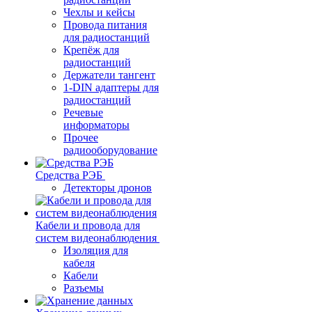
Чехлы и кейсы
Провода питания
для радиостанций
Крепёж для
радиостанций
Держатели тангент
1-DIN адаптеры для
радиостанций
Речевые
информаторы
Прочее
радиооборудование
Средства РЭБ
Детекторы дронов
Кабели и провода для
систем видеонаблюдения
Изоляция для
кабеля
Кабели
Разъемы