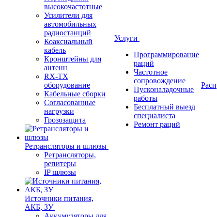
высокочастотные
Усилители для
автомобильных
радиостанций
Услуги
Коаксиальный
кабель
Программирование
Кронштейны для
раций
антенн
Частотное
RX-TX
сопровождение
оборудование
Расп
Пусконаладочные
Кабельные сборки
работы
Согласованные
Бесплатный выезд
нагрузки
специалиста
Грозозащита
Ремонт раций
Ретрансляторы и шлюзы
Ретрансляторы,
репитеры
IP шлюзы
Источники питания,
АКБ, ЗУ
Аккумуляторы для