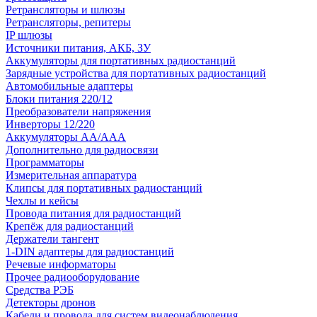
Ретрансляторы и шлюзы
Ретрансляторы, репитеры
IP шлюзы
Источники питания, АКБ, ЗУ
Аккумуляторы для портативных радиостанций
Зарядные устройства для портативных радиостанций
Автомобильные адаптеры
Блоки питания 220/12
Преобразователи напряжения
Инверторы 12/220
Аккумуляторы АА/ААА
Дополнительно для радиосвязи
Программаторы
Измерительная аппаратура
Клипсы для портативных радиостанций
Чехлы и кейсы
Провода питания для радиостанций
Крепёж для радиостанций
Держатели тангент
1-DIN адаптеры для радиостанций
Речевые информаторы
Прочее радиооборудование
Средства РЭБ
Детекторы дронов
Кабели и провода для систем видеонаблюдения