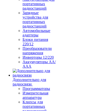
портативных
радиостанций
Зарядные
устройства для
портативных
радиостанций
Автомобильные
адаптеры
Блоки питания
220/12
Преобразователи
напряжения
Инверторы 12/220
Аккумуляторы АА/
ААА
Дополнительно для
радиосвязи
Программаторы
Измерительная
аппаратура
Клипсы для
портативных
радиостанций