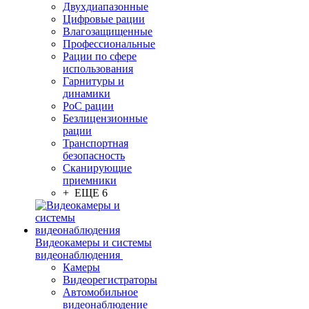
Двухдиапазонные
Цифровые рации
Влагозащищенные
Профессиональные
Рации по сфере
использования
Гарнитуры и
динамики
PoC рации
Безлицензионные
рации
Транспортная
безопасность
Сканирующие
приемники
+ ЕЩЕ 6
Видеокамеры и системы
видеонаблюдения
Камеры
Видеорегистраторы
Автомобильное
видеонаблюдение