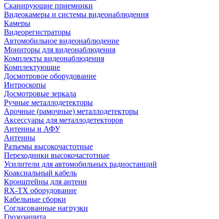
Сканирующие приемники
Видеокамеры и системы видеонаблюдения
Камеры
Видеорегистраторы
Автомобильное видеонаблюдение
Мониторы для видеонаблюдения
Комплекты видеонаблюдения
Комплектующие
Досмотровое оборудование
Интроскопы
Досмотровые зеркала
Ручные металлодетекторы
Арочные (рамочные) металлодетекторы
Аксессуары для металлодетекторов
Антенны и АФУ
Антенны
Разъемы высокочастотные
Переходники высокочастотные
Усилители для автомобильных радиостанций
Коаксиальный кабель
Кронштейны для антенн
RX-TX оборудование
Кабельные сборки
Согласованные нагрузки
Грозозащита