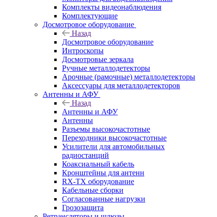
Комплекты видеонаблюдения
Комплектующие
Досмотровое оборудование
Назад
Досмотровое оборудование
Интроскопы
Досмотровые зеркала
Ручные металлодетекторы
Арочные (рамочные) металлодетекторы
Аксессуары для металлодетекторов
Антенны и АФУ
Назад
Антенны и АФУ
Антенны
Разъемы высокочастотные
Переходники высокочастотные
Усилители для автомобильных
радиостанций
Коаксиальный кабель
Кронштейны для антенн
RX-TX оборудование
Кабельные сборки
Согласованные нагрузки
Грозозащита
Ретрансляторы и шлюзы