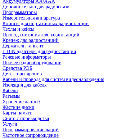
Аккумуляторы АА/ААА
Дополнительно для радиосвязи
Программаторы
Измерительная аппаратура
Клипсы для портативных радиостанций
Чехлы и кейсы
Провода питания для радиостанций
Крепёж для радиостанций
Держатели тангент
1-DIN адаптеры для радиостанций
Речевые информаторы
Прочее радиооборудование
Средства РЭБ
Детекторы дронов
Кабели и провода для систем видеонаблюдения
Изоляция для кабеля
Кабели
Разъемы
Хранение данных
Жесткие диски
Карты памяти
Снято с производства
Услуги
Программирование раций
Частотное сопровождение