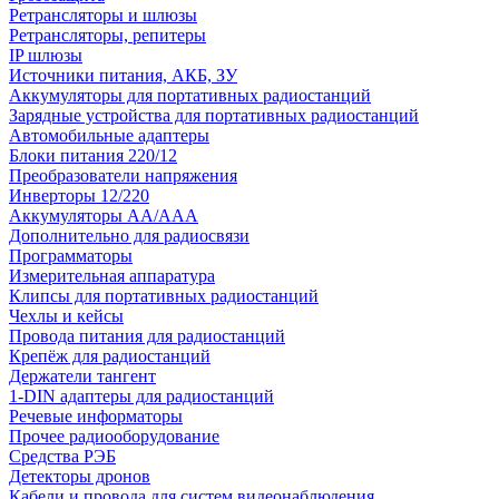
Ретрансляторы и шлюзы
Ретрансляторы, репитеры
IP шлюзы
Источники питания, АКБ, ЗУ
Аккумуляторы для портативных радиостанций
Зарядные устройства для портативных радиостанций
Автомобильные адаптеры
Блоки питания 220/12
Преобразователи напряжения
Инверторы 12/220
Аккумуляторы АА/ААА
Дополнительно для радиосвязи
Программаторы
Измерительная аппаратура
Клипсы для портативных радиостанций
Чехлы и кейсы
Провода питания для радиостанций
Крепёж для радиостанций
Держатели тангент
1-DIN адаптеры для радиостанций
Речевые информаторы
Прочее радиооборудование
Средства РЭБ
Детекторы дронов
Кабели и провода для систем видеонаблюдения