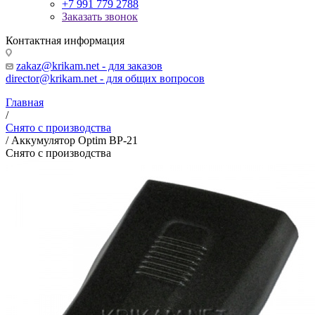
+7 991 779 2788
Заказать звонок
Контактная информация
zakaz@krikam.net - для заказов
director@krikam.net - для общих вопросов
Главная
/
Снято с производства
/
Аккумулятор Optim BP-21
Снято с производства