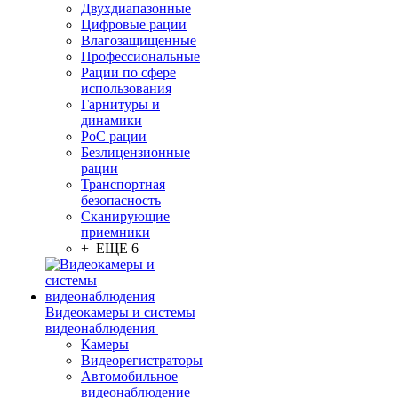
Двухдиапазонные
Цифровые рации
Влагозащищенные
Профессиональные
Рации по сфере
использования
Гарнитуры и
динамики
PoC рации
Безлицензионные
рации
Транспортная
безопасность
Сканирующие
приемники
+ ЕЩЕ 6
Видеокамеры и системы
видеонаблюдения
Камеры
Видеорегистраторы
Автомобильное
видеонаблюдение