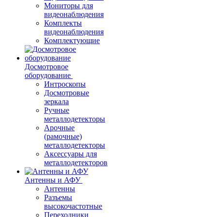
Мониторы для
видеонаблюдения
Комплекты
видеонаблюдения
Комплектующие
Досмотровое
оборудование
Интроскопы
Досмотровые
зеркала
Ручные
металлодетекторы
Арочные
(рамочные)
металлодетекторы
Аксессуары для
металлодетекторов
Антенны и АФУ
Антенны
Разъемы
высокочастотные
Переходники