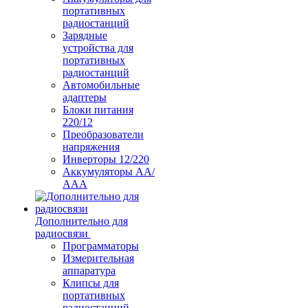
портативных
радиостанций
Зарядные
устройства для
портативных
радиостанций
Автомобильные
адаптеры
Блоки питания
220/12
Преобразователи
напряжения
Инверторы 12/220
Аккумуляторы АА/
ААА
Дополнительно для
радиосвязи
Программаторы
Измерительная
аппаратура
Клипсы для
портативных
радиостанций