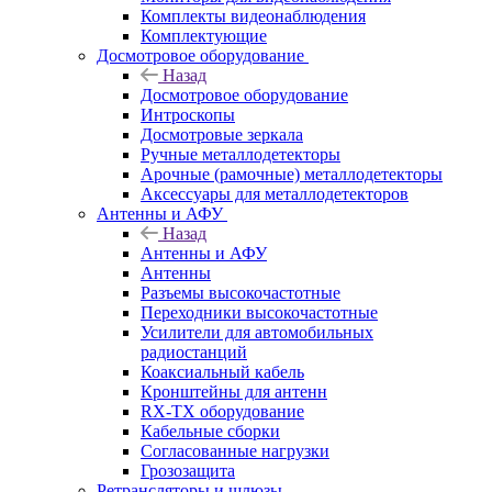
Комплекты видеонаблюдения
Комплектующие
Досмотровое оборудование
Назад
Досмотровое оборудование
Интроскопы
Досмотровые зеркала
Ручные металлодетекторы
Арочные (рамочные) металлодетекторы
Аксессуары для металлодетекторов
Антенны и АФУ
Назад
Антенны и АФУ
Антенны
Разъемы высокочастотные
Переходники высокочастотные
Усилители для автомобильных
радиостанций
Коаксиальный кабель
Кронштейны для антенн
RX-TX оборудование
Кабельные сборки
Согласованные нагрузки
Грозозащита
Ретрансляторы и шлюзы