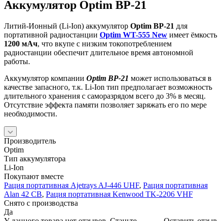
Аккумулятор Optim BP-21
Литий-Ионный (Li-Ion) аккумулятор
Optim BP-21
для
портативной радиостанции
Optim WT-555 New
имеет ёмкость
1200 мАч
, что вкупе с низким токопотреблением
радиостанции обеспечит длительное время автономной
работы.
Аккумулятор компании
Optim BP-21
может использоваться в
качестве запасного, т.к. Li-Ion тип предполагает возможность
длительного хранения с саморазрядом всего до 3% в месяц.
Отсутствие эффекта памяти позволяет заряжать его по мере
необходимости.
Производитель
Optim
Тип аккумулятора
Li-Ion
Покупают вместе
Рация портативная Ajetrays AJ-446 UHF
,
Рация портативная
Alan 42 СВ
,
Рация портативная Kenwood TK-2206 VHF
Снято с производства
Да
У данного товара нет отзывов. Станьте
Оставить отзыв