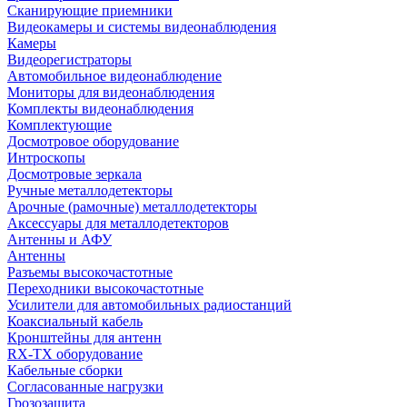
Сканирующие приемники
Видеокамеры и системы видеонаблюдения
Камеры
Видеорегистраторы
Автомобильное видеонаблюдение
Мониторы для видеонаблюдения
Комплекты видеонаблюдения
Комплектующие
Досмотровое оборудование
Интроскопы
Досмотровые зеркала
Ручные металлодетекторы
Арочные (рамочные) металлодетекторы
Аксессуары для металлодетекторов
Антенны и АФУ
Антенны
Разъемы высокочастотные
Переходники высокочастотные
Усилители для автомобильных радиостанций
Коаксиальный кабель
Кронштейны для антенн
RX-TX оборудование
Кабельные сборки
Согласованные нагрузки
Грозозащита