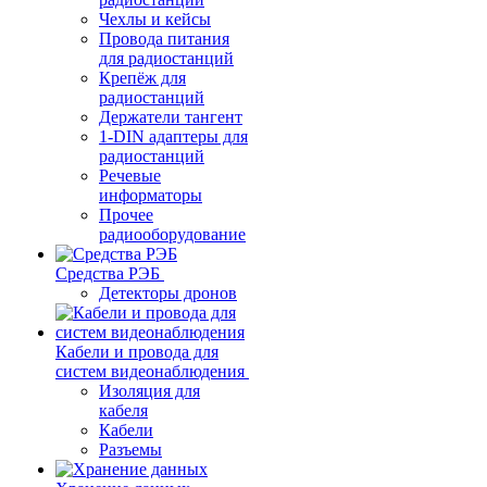
Чехлы и кейсы
Провода питания
для радиостанций
Крепёж для
радиостанций
Держатели тангент
1-DIN адаптеры для
радиостанций
Речевые
информаторы
Прочее
радиооборудование
Средства РЭБ
Детекторы дронов
Кабели и провода для
систем видеонаблюдения
Изоляция для
кабеля
Кабели
Разъемы