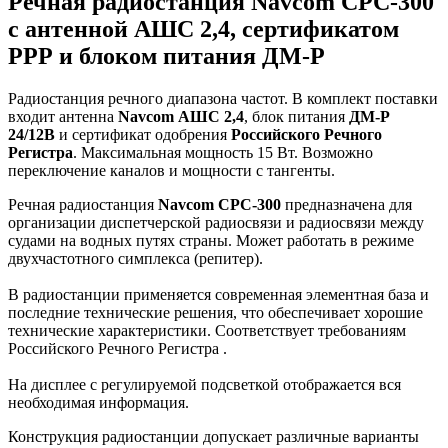
Речная радиостанция Navcom CPC-300
с антенной АШС 2,4, сертификатом
РРР и блоком питания ДМ-Р
Радиостанция речного диапазона частот. В комплект поставки
входит антенна
Navcom АШС 2,4
, блок питания
ДМ-Р
24/12В
и сертификат одобрения
Российского Речного
Регистра
. Максимальная мощность 15 Вт. Возможно
переключение каналов и мощности с тангенты.
Речная радиостанция
Navcom CPC-300
предназначена для
организации диспетчерской радиосвязи и радиосвязи между
судами на водных путях страны. Может работать в режиме
двухчастотного симплекса (репитер).
В радиостанции применяется современная элементная база и
последние технические решения, что обеспечивает хорошие
технические характеристики. Соответствует требованиям
Российского Речного Регистра .
На дисплее с регулируемой подсветкой отображается вся
необходимая информация.
Конструкция радиостанции допускает различные варианты