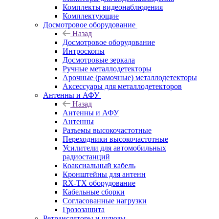
Комплекты видеонаблюдения
Комплектующие
Досмотровое оборудование
Назад
Досмотровое оборудование
Интроскопы
Досмотровые зеркала
Ручные металлодетекторы
Арочные (рамочные) металлодетекторы
Аксессуары для металлодетекторов
Антенны и АФУ
Назад
Антенны и АФУ
Антенны
Разъемы высокочастотные
Переходники высокочастотные
Усилители для автомобильных
радиостанций
Коаксиальный кабель
Кронштейны для антенн
RX-TX оборудование
Кабельные сборки
Согласованные нагрузки
Грозозащита
Ретрансляторы и шлюзы