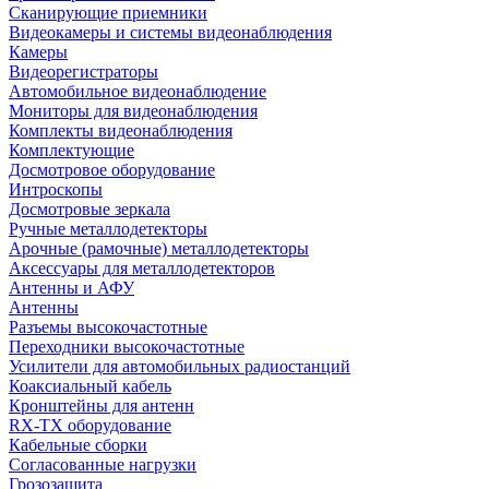
Сканирующие приемники
Видеокамеры и системы видеонаблюдения
Камеры
Видеорегистраторы
Автомобильное видеонаблюдение
Мониторы для видеонаблюдения
Комплекты видеонаблюдения
Комплектующие
Досмотровое оборудование
Интроскопы
Досмотровые зеркала
Ручные металлодетекторы
Арочные (рамочные) металлодетекторы
Аксессуары для металлодетекторов
Антенны и АФУ
Антенны
Разъемы высокочастотные
Переходники высокочастотные
Усилители для автомобильных радиостанций
Коаксиальный кабель
Кронштейны для антенн
RX-TX оборудование
Кабельные сборки
Согласованные нагрузки
Грозозащита