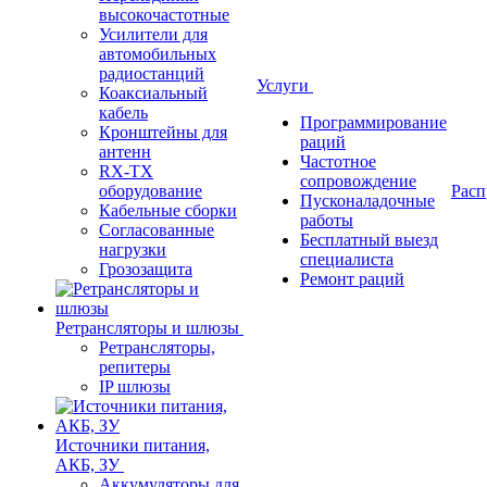
высокочастотные
Усилители для
автомобильных
радиостанций
Услуги
Коаксиальный
кабель
Программирование
Кронштейны для
раций
антенн
Частотное
RX-TX
сопровождение
оборудование
Расп
Пусконаладочные
Кабельные сборки
работы
Согласованные
Бесплатный выезд
нагрузки
специалиста
Грозозащита
Ремонт раций
Ретрансляторы и шлюзы
Ретрансляторы,
репитеры
IP шлюзы
Источники питания,
АКБ, ЗУ
Аккумуляторы для