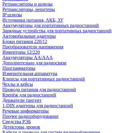
Ретрансляторы и шлюзы
Ретрансляторы, репитеры
IP шлюзы
Источники питания, АКБ, ЗУ
Аккумуляторы для портативных радиостанций
Зарядные устройства для портативных радиостанций
Автомобильные адаптеры
Блоки питания 220/12
Преобразователи напряжения
Инверторы 12/220
Аккумуляторы АА/ААА
Дополнительно для радиосвязи
Программаторы
Измерительная аппаратура
Клипсы для портативных радиостанций
Чехлы и кейсы
Провода питания для радиостанций
Крепёж для радиостанций
Держатели тангент
1-DIN адаптеры для радиостанций
Речевые информаторы
Прочее радиооборудование
Средства РЭБ
Детекторы дронов
Кабели и провода для систем видеонаблюдения