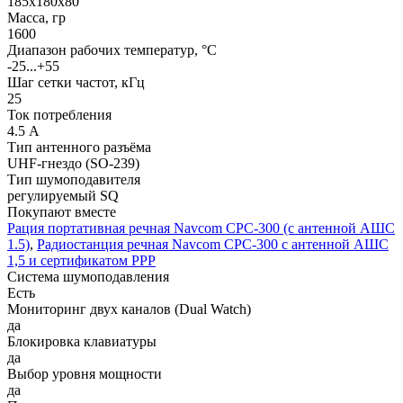
185x180x80
Масса, гр
1600
Диапазон рабочих температур, °С
-25...+55
Шаг сетки частот, кГц
25
Ток потребления
4.5 А
Тип антенного разъёма
UHF-гнездо (SO-239)
Тип шумоподавителя
регулируемый SQ
Покупают вместе
Рация портативная речная Navcom CPC-300 (с антенной АШС
1.5)
,
Радиостанция речная Navcom CPC-300 с антенной АШС
1,5 и сертификатом РРР
Система шумоподавления
Есть
Мониторинг двух каналов (Dual Watch)
да
Блокировка клавиатуры
да
Выбор уровня мощности
да