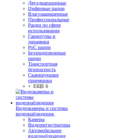
Двухдиапазонные
Цифровые рации
Влагозащищенные
Профессиональные
Рации по сфере
использования
Гарнитуры и
динамики
PoC рации
Безлицензионные
рации
Транспортная
безопасность
Сканирующие
приемники
+ ЕЩЕ 6
Видеокамеры и системы
видеонаблюдения
Камеры
Видеорегистраторы
Автомобильное
видеонаблюдение