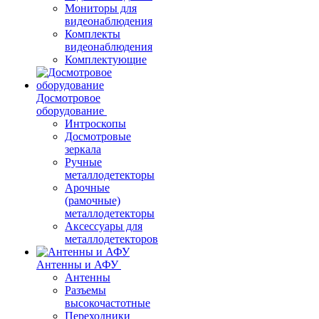
Мониторы для
видеонаблюдения
Комплекты
видеонаблюдения
Комплектующие
Досмотровое
оборудование
Интроскопы
Досмотровые
зеркала
Ручные
металлодетекторы
Арочные
(рамочные)
металлодетекторы
Аксессуары для
металлодетекторов
Антенны и АФУ
Антенны
Разъемы
высокочастотные
Переходники