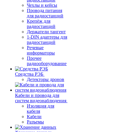
Чехлы и кейсы
Провода питания
для радиостанций
Крепёж для
радиостанций
Держатели тангент
1-DIN адаптеры для
радиостанций
Речевые
информаторы
Прочее
радиооборудование
Средства РЭБ
Детекторы дронов
Кабели и провода для
систем видеонаблюдения
Изоляция для
кабеля
Кабели
Разъемы