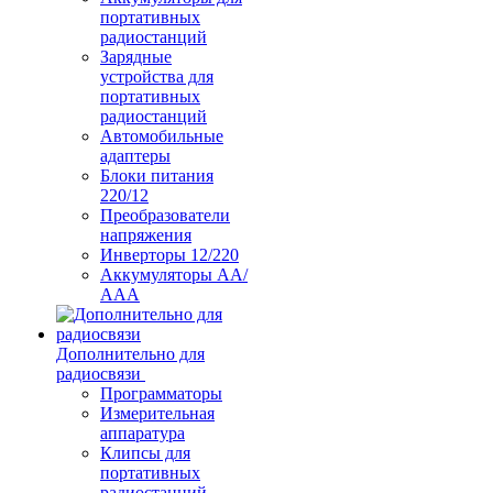
портативных
радиостанций
Зарядные
устройства для
портативных
радиостанций
Автомобильные
адаптеры
Блоки питания
220/12
Преобразователи
напряжения
Инверторы 12/220
Аккумуляторы АА/
ААА
Дополнительно для
радиосвязи
Программаторы
Измерительная
аппаратура
Клипсы для
портативных
радиостанций