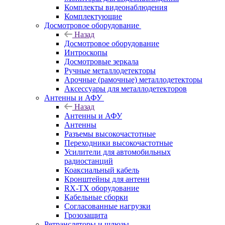
Комплекты видеонаблюдения
Комплектующие
Досмотровое оборудование
Назад
Досмотровое оборудование
Интроскопы
Досмотровые зеркала
Ручные металлодетекторы
Арочные (рамочные) металлодетекторы
Аксессуары для металлодетекторов
Антенны и АФУ
Назад
Антенны и АФУ
Антенны
Разъемы высокочастотные
Переходники высокочастотные
Усилители для автомобильных
радиостанций
Коаксиальный кабель
Кронштейны для антенн
RX-TX оборудование
Кабельные сборки
Согласованные нагрузки
Грозозащита
Ретрансляторы и шлюзы