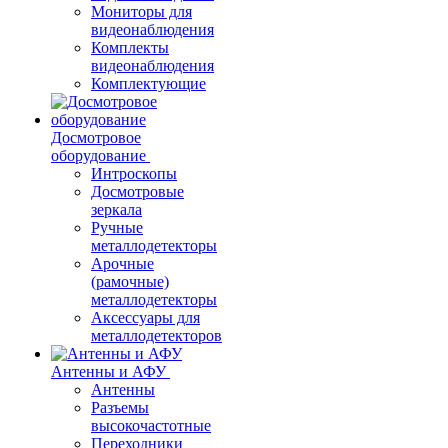
Мониторы для
видеонаблюдения
Комплекты
видеонаблюдения
Комплектующие
Досмотровое
оборудование
Интроскопы
Досмотровые
зеркала
Ручные
металлодетекторы
Арочные
(рамочные)
металлодетекторы
Аксессуары для
металлодетекторов
Антенны и АФУ
Антенны
Разъемы
высокочастотные
Переходники