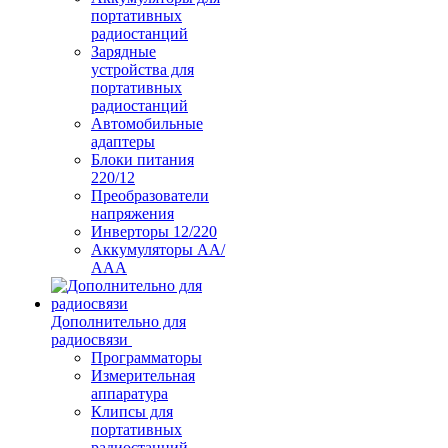
портативных
радиостанций
Зарядные
устройства для
портативных
радиостанций
Автомобильные
адаптеры
Блоки питания
220/12
Преобразователи
напряжения
Инверторы 12/220
Аккумуляторы АА/
ААА
Дополнительно для
радиосвязи
Программаторы
Измерительная
аппаратура
Клипсы для
портативных
радиостанций