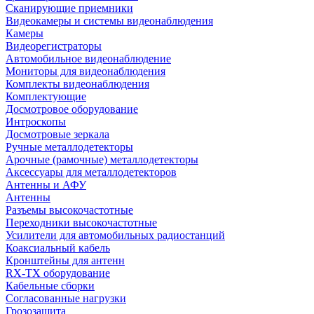
Сканирующие приемники
Видеокамеры и системы видеонаблюдения
Камеры
Видеорегистраторы
Автомобильное видеонаблюдение
Мониторы для видеонаблюдения
Комплекты видеонаблюдения
Комплектующие
Досмотровое оборудование
Интроскопы
Досмотровые зеркала
Ручные металлодетекторы
Арочные (рамочные) металлодетекторы
Аксессуары для металлодетекторов
Антенны и АФУ
Антенны
Разъемы высокочастотные
Переходники высокочастотные
Усилители для автомобильных радиостанций
Коаксиальный кабель
Кронштейны для антенн
RX-TX оборудование
Кабельные сборки
Согласованные нагрузки
Грозозащита