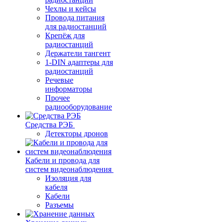
Чехлы и кейсы
Провода питания
для радиостанций
Крепёж для
радиостанций
Держатели тангент
1-DIN адаптеры для
радиостанций
Речевые
информаторы
Прочее
радиооборудование
Средства РЭБ
Детекторы дронов
Кабели и провода для
систем видеонаблюдения
Изоляция для
кабеля
Кабели
Разъемы