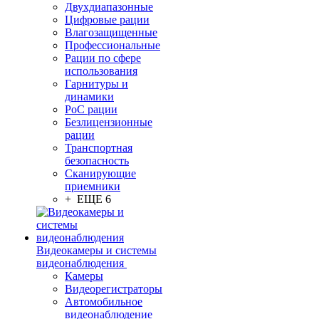
Двухдиапазонные
Цифровые рации
Влагозащищенные
Профессиональные
Рации по сфере
использования
Гарнитуры и
динамики
PoC рации
Безлицензионные
рации
Транспортная
безопасность
Сканирующие
приемники
+ ЕЩЕ 6
Видеокамеры и системы
видеонаблюдения
Камеры
Видеорегистраторы
Автомобильное
видеонаблюдение