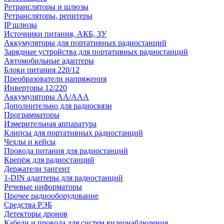
Ретрансляторы и шлюзы
Ретрансляторы, репитеры
IP шлюзы
Источники питания, АКБ, ЗУ
Аккумуляторы для портативных радиостанций
Зарядные устройства для портативных радиостанций
Автомобильные адаптеры
Блоки питания 220/12
Преобразователи напряжения
Инверторы 12/220
Аккумуляторы АА/ААА
Дополнительно для радиосвязи
Программаторы
Измерительная аппаратура
Клипсы для портативных радиостанций
Чехлы и кейсы
Провода питания для радиостанций
Крепёж для радиостанций
Держатели тангент
1-DIN адаптеры для радиостанций
Речевые информаторы
Прочее радиооборудование
Средства РЭБ
Детекторы дронов
Кабели и провода для систем видеонаблюдения