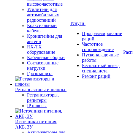
высокочастотные
Усилители для
автомобильных
радиостанций
Услуги
Коаксиальный
кабель
Программирование
Кронштейны для
раций
антенн
Частотное
RX-TX
сопровождение
оборудование
Расп
Пусконаладочные
Кабельные сборки
работы
Согласованные
Бесплатный выезд
нагрузки
специалиста
Грозозащита
Ремонт раций
Ретрансляторы и шлюзы
Ретрансляторы,
репитеры
IP шлюзы
Источники питания,
АКБ, ЗУ
Аккумуляторы для