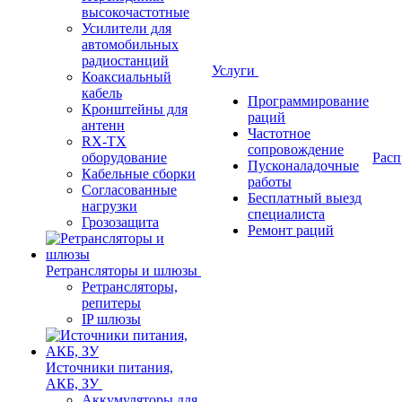
высокочастотные
Усилители для
автомобильных
радиостанций
Услуги
Коаксиальный
кабель
Программирование
Кронштейны для
раций
антенн
Частотное
RX-TX
сопровождение
оборудование
Расп
Пусконаладочные
Кабельные сборки
работы
Согласованные
Бесплатный выезд
нагрузки
специалиста
Грозозащита
Ремонт раций
Ретрансляторы и шлюзы
Ретрансляторы,
репитеры
IP шлюзы
Источники питания,
АКБ, ЗУ
Аккумуляторы для