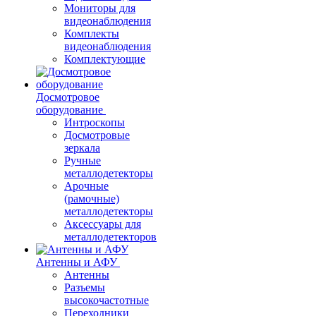
Мониторы для
видеонаблюдения
Комплекты
видеонаблюдения
Комплектующие
Досмотровое
оборудование
Интроскопы
Досмотровые
зеркала
Ручные
металлодетекторы
Арочные
(рамочные)
металлодетекторы
Аксессуары для
металлодетекторов
Антенны и АФУ
Антенны
Разъемы
высокочастотные
Переходники