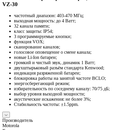
VZ-30
частотный диапазон: 403-470 МГц;
выходная мощность: до 4 Ватт;
32 канала памяти;
класс защиты: IP54;
3 программируемые кнопки;
функция VOX;
сканирование каналов;
голосовое оповещение о смене канала;
новые Li-Ion батареи;
громкий и чистый звук, динамик 1 Ватт;
двухштырьковый разъём стандарта Kenwood;
индикация разряженной батареи;
блокировка работы на занятой частоте BCLO;
энергосберегающий режим;
избирательность по соседнему каналу: 70/75 дБ;
выбор уровня выходной мощности;
акустические искажения: не более 3%;
Стабильность частоты: ±1.5ppm.
Производитель
Motorola