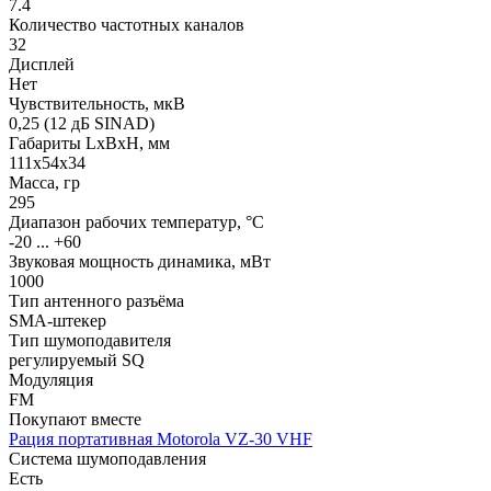
7.4
Количество частотных каналов
32
Дисплей
Нет
Чувствительность, мкВ
0,25 (12 дБ SINAD)
Габариты LхBхН, мм
111х54х34
Масса, гр
295
Диапазон рабочих температур, °С
-20 ... +60
Звуковая мощность динамика, мВт
1000
Тип антенного разъёма
SMA-штекер
Тип шумоподавителя
регулируемый SQ
Модуляция
FM
Покупают вместе
Рация портативная Motorola VZ-30 VHF
Система шумоподавления
Есть