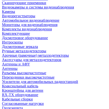
Сканирующие приемники
Видеокамеры и системы видеонаблюдения
Камеры
Видеорегистраторы
Автомобильное видеонаблюдение
Мониторы для видеонаблюдения
Комплекты видеонаблюдения
Комплектующие
Досмотровое оборудование
Интроскопы
Досмотровые зеркала
Ручные металлодетекторы
Арочные (рамочные) металлодетекторы
Аксессуары для металлодетекторов
Антенны и АФУ
Антенны
Разъемы высокочастотные
Переходники высокочастотные
Усилители для автомобильных радиостанций
Коаксиальный кабель
Кронштейны для антенн
RX-TX оборудование
Кабельные сборки
Согласованные нагрузки
Грозозащита