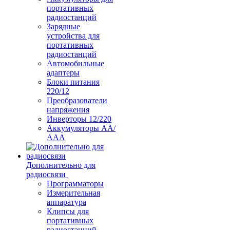
портативных
радиостанций
Зарядные
устройства для
портативных
радиостанций
Автомобильные
адаптеры
Блоки питания
220/12
Преобразователи
напряжения
Инверторы 12/220
Аккумуляторы АА/
ААА
Дополнительно для
радиосвязи
Программаторы
Измерительная
аппаратура
Клипсы для
портативных
радиостанций