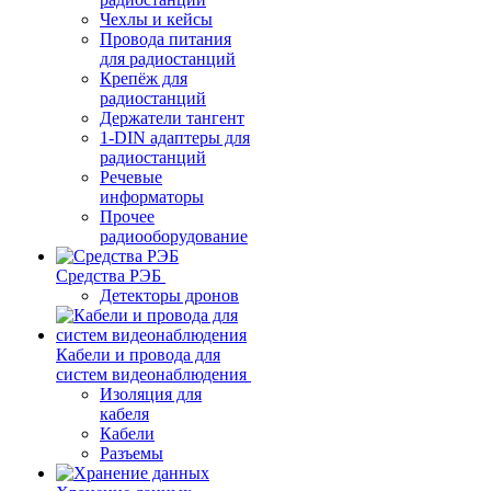
Чехлы и кейсы
Провода питания
для радиостанций
Крепёж для
радиостанций
Держатели тангент
1-DIN адаптеры для
радиостанций
Речевые
информаторы
Прочее
радиооборудование
Средства РЭБ
Детекторы дронов
Кабели и провода для
систем видеонаблюдения
Изоляция для
кабеля
Кабели
Разъемы