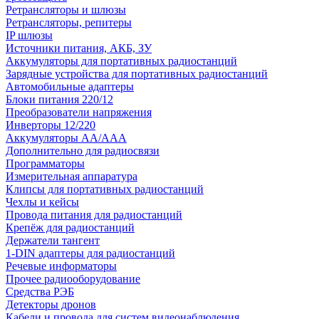
Ретрансляторы и шлюзы
Ретрансляторы, репитеры
IP шлюзы
Источники питания, АКБ, ЗУ
Аккумуляторы для портативных радиостанций
Зарядные устройства для портативных радиостанций
Автомобильные адаптеры
Блоки питания 220/12
Преобразователи напряжения
Инверторы 12/220
Аккумуляторы АА/ААА
Дополнительно для радиосвязи
Программаторы
Измерительная аппаратура
Клипсы для портативных радиостанций
Чехлы и кейсы
Провода питания для радиостанций
Крепёж для радиостанций
Держатели тангент
1-DIN адаптеры для радиостанций
Речевые информаторы
Прочее радиооборудование
Средства РЭБ
Детекторы дронов
Кабели и провода для систем видеонаблюдения