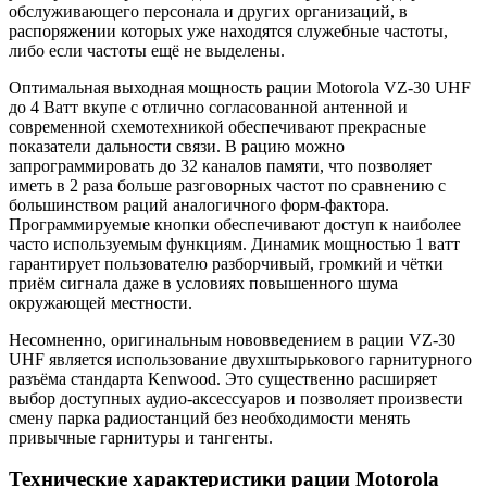
обслуживающего персонала и других организаций, в
распоряжении которых уже находятся служебные частоты,
либо если частоты ещё не выделены.
Оптимальная выходная мощность рации Motorola VZ-30 UHF
до 4 Ватт вкупе с отлично согласованной антенной и
современной схемотехникой обеспечивают прекрасные
показатели дальности связи. В рацию можно
запрограммировать до 32 каналов памяти, что позволяет
иметь в 2 раза больше разговорных частот по сравнению с
большинством раций аналогичного форм-фактора.
Программируемые кнопки обеспечивают доступ к наиболее
часто используемым функциям. Динамик мощностью 1 ватт
гарантирует пользователю разборчивый, громкий и чётки
приём сигнала даже в условиях повышенного шума
окружающей местности.
Несомненно, оригинальным нововведением в рации VZ-30
UHF является использование двухштырькового гарнитурного
разъёма стандарта Kenwood. Это существенно расширяет
выбор доступных аудио-аксессуаров и позволяет произвести
смену парка радиостанций без необходимости менять
привычные гарнитуры и тангенты.
Технические характеристики рации Motorola