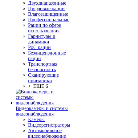
Двухдиапазонные
Цифровые рации
Влагозащищенные
Профессиональные
Рации по сфере
использования
Гарнитуры и
динамики
PoC рации
Безлицензионные
рации
Транспортная
безопасность
Сканирующие
приемники
+ ЕЩЕ 6
Видеокамеры и системы
видеонаблюдения
Камеры
Видеорегистраторы
Автомобильное
видеонаблюдение