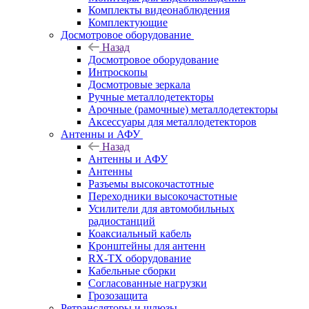
Комплекты видеонаблюдения
Комплектующие
Досмотровое оборудование
Назад
Досмотровое оборудование
Интроскопы
Досмотровые зеркала
Ручные металлодетекторы
Арочные (рамочные) металлодетекторы
Аксессуары для металлодетекторов
Антенны и АФУ
Назад
Антенны и АФУ
Антенны
Разъемы высокочастотные
Переходники высокочастотные
Усилители для автомобильных
радиостанций
Коаксиальный кабель
Кронштейны для антенн
RX-TX оборудование
Кабельные сборки
Согласованные нагрузки
Грозозащита
Ретрансляторы и шлюзы