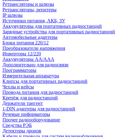
Ретрансляторы и шлюзы
Ретрансляторы, репитеры
IP шлюзы
Источники питания, АКБ, ЗУ
Аккумуляторы для портативных радиостанций
Зарядные устройства для портативных радиостанций
Автомобильные адаптеры
Блоки питания 220/12
Преобразователи напряжения
Инверторы 12/220
Аккумуляторы АА/ААА
Дополнительно для радиосвязи
Программаторы
Измерительная аппаратура
Клипсы для портативных радиостанций
Чехлы и кейсы
Провода питания для радиостанций
Крепёж для радиостанций
Держатели тангент
1-DIN адаптеры для радиостанций
Речевые информаторы
Прочее радиооборудование
Средства РЭБ
Детекторы дронов
Кабели и провода для систем видеонаблюдения