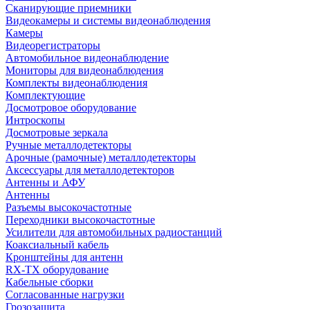
Сканирующие приемники
Видеокамеры и системы видеонаблюдения
Камеры
Видеорегистраторы
Автомобильное видеонаблюдение
Мониторы для видеонаблюдения
Комплекты видеонаблюдения
Комплектующие
Досмотровое оборудование
Интроскопы
Досмотровые зеркала
Ручные металлодетекторы
Арочные (рамочные) металлодетекторы
Аксессуары для металлодетекторов
Антенны и АФУ
Антенны
Разъемы высокочастотные
Переходники высокочастотные
Усилители для автомобильных радиостанций
Коаксиальный кабель
Кронштейны для антенн
RX-TX оборудование
Кабельные сборки
Согласованные нагрузки
Грозозащита