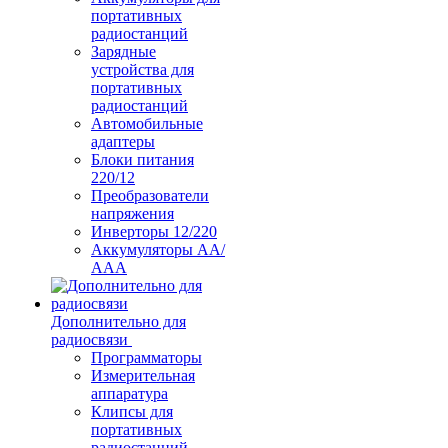
портативных
радиостанций
Зарядные
устройства для
портативных
радиостанций
Автомобильные
адаптеры
Блоки питания
220/12
Преобразователи
напряжения
Инверторы 12/220
Аккумуляторы АА/
ААА
Дополнительно для
радиосвязи
Программаторы
Измерительная
аппаратура
Клипсы для
портативных
радиостанций