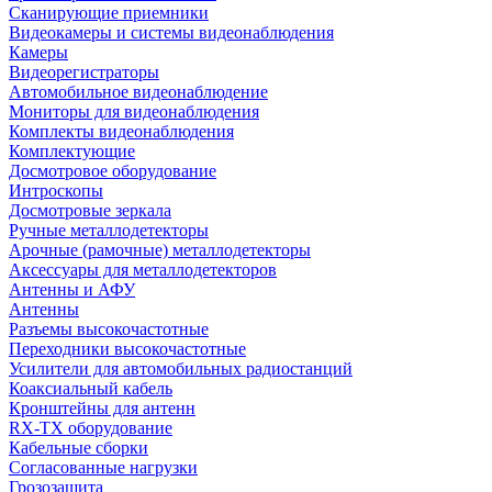
Сканирующие приемники
Видеокамеры и системы видеонаблюдения
Камеры
Видеорегистраторы
Автомобильное видеонаблюдение
Мониторы для видеонаблюдения
Комплекты видеонаблюдения
Комплектующие
Досмотровое оборудование
Интроскопы
Досмотровые зеркала
Ручные металлодетекторы
Арочные (рамочные) металлодетекторы
Аксессуары для металлодетекторов
Антенны и АФУ
Антенны
Разъемы высокочастотные
Переходники высокочастотные
Усилители для автомобильных радиостанций
Коаксиальный кабель
Кронштейны для антенн
RX-TX оборудование
Кабельные сборки
Согласованные нагрузки
Грозозащита