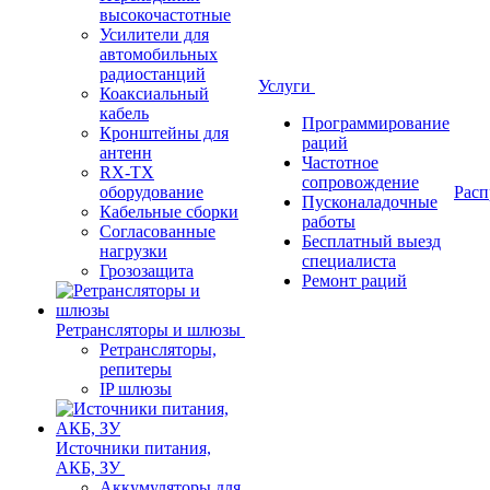
высокочастотные
Усилители для
автомобильных
радиостанций
Услуги
Коаксиальный
кабель
Программирование
Кронштейны для
раций
антенн
Частотное
RX-TX
сопровождение
оборудование
Расп
Пусконаладочные
Кабельные сборки
работы
Согласованные
Бесплатный выезд
нагрузки
специалиста
Грозозащита
Ремонт раций
Ретрансляторы и шлюзы
Ретрансляторы,
репитеры
IP шлюзы
Источники питания,
АКБ, ЗУ
Аккумуляторы для