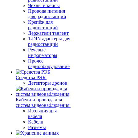
Чехлы и кейсы
Провода питания
для радиостанций
Крепёж для
радиостанций
Держатели тангент
1-DIN адаптеры для
радиостанций
Речевые
информаторы
Прочее
радиооборудование
Средства РЭБ
Детекторы дронов
Кабели и провода для
систем видеонаблюдения
Изоляция для
кабеля
Кабели
Разъемы