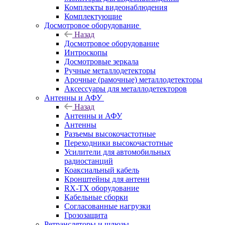
Комплекты видеонаблюдения
Комплектующие
Досмотровое оборудование
Назад
Досмотровое оборудование
Интроскопы
Досмотровые зеркала
Ручные металлодетекторы
Арочные (рамочные) металлодетекторы
Аксессуары для металлодетекторов
Антенны и АФУ
Назад
Антенны и АФУ
Антенны
Разъемы высокочастотные
Переходники высокочастотные
Усилители для автомобильных
радиостанций
Коаксиальный кабель
Кронштейны для антенн
RX-TX оборудование
Кабельные сборки
Согласованные нагрузки
Грозозащита
Ретрансляторы и шлюзы