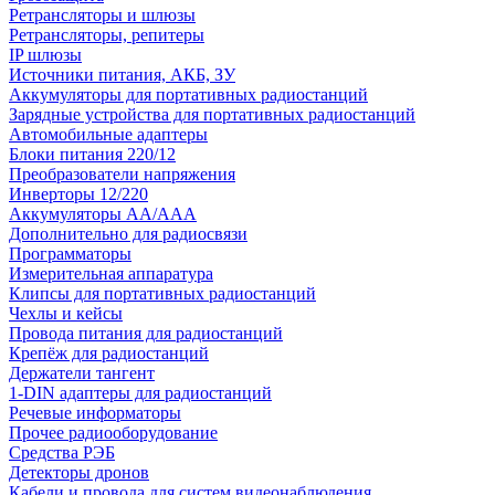
Ретрансляторы и шлюзы
Ретрансляторы, репитеры
IP шлюзы
Источники питания, АКБ, ЗУ
Аккумуляторы для портативных радиостанций
Зарядные устройства для портативных радиостанций
Автомобильные адаптеры
Блоки питания 220/12
Преобразователи напряжения
Инверторы 12/220
Аккумуляторы АА/ААА
Дополнительно для радиосвязи
Программаторы
Измерительная аппаратура
Клипсы для портативных радиостанций
Чехлы и кейсы
Провода питания для радиостанций
Крепёж для радиостанций
Держатели тангент
1-DIN адаптеры для радиостанций
Речевые информаторы
Прочее радиооборудование
Средства РЭБ
Детекторы дронов
Кабели и провода для систем видеонаблюдения