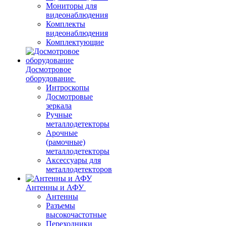
Мониторы для
видеонаблюдения
Комплекты
видеонаблюдения
Комплектующие
Досмотровое
оборудование
Интроскопы
Досмотровые
зеркала
Ручные
металлодетекторы
Арочные
(рамочные)
металлодетекторы
Аксессуары для
металлодетекторов
Антенны и АФУ
Антенны
Разъемы
высокочастотные
Переходники