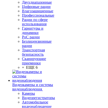
Двухдиапазонные
Цифровые рации
Влагозащищенные
Профессиональные
Рации по сфере
использования
Гарнитуры и
динамики
PoC рации
Безлицензионные
рации
Транспортная
безопасность
Сканирующие
приемники
+ ЕЩЕ 6
Видеокамеры и системы
видеонаблюдения
Камеры
Видеорегистраторы
Автомобильное
видеонаблюдение