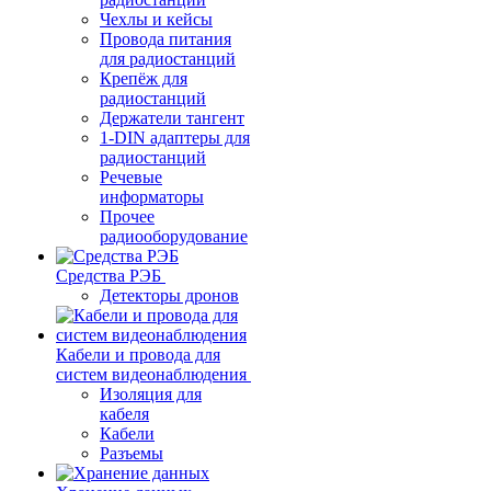
Чехлы и кейсы
Провода питания
для радиостанций
Крепёж для
радиостанций
Держатели тангент
1-DIN адаптеры для
радиостанций
Речевые
информаторы
Прочее
радиооборудование
Средства РЭБ
Детекторы дронов
Кабели и провода для
систем видеонаблюдения
Изоляция для
кабеля
Кабели
Разъемы