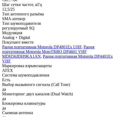
Шаг сетки частот, кГц
12,5/25
Тип антенного разъёма
SMA-штекер
Тип шумоподавителя
регулируемый SQ
Модуляция
Analog + Digital
Покупают вместе
Рация портативная Motorola DP4801Ex UHF
,
Рация
портативная Motorola MotoTRBO DP4601 VHF
MDH56JDH9KA1AN
,
Рация портативная Motorola DP4401Ex
VHF
Маркировка взрывозащиты
ATEX
Система шумоподавления
Есть
Выбор вызывного сигнала (Call Tone)
да
Мониторинг двух каналов (Dual Watch)
да
Блокировка клавиатуры
да
Съемная антенна