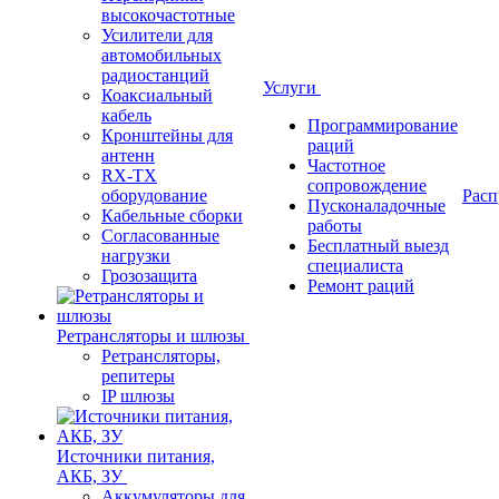
высокочастотные
Усилители для
автомобильных
радиостанций
Услуги
Коаксиальный
кабель
Программирование
Кронштейны для
раций
антенн
Частотное
RX-TX
сопровождение
оборудование
Расп
Пусконаладочные
Кабельные сборки
работы
Согласованные
Бесплатный выезд
нагрузки
специалиста
Грозозащита
Ремонт раций
Ретрансляторы и шлюзы
Ретрансляторы,
репитеры
IP шлюзы
Источники питания,
АКБ, ЗУ
Аккумуляторы для