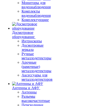
Мониторы для
видеонаблюдения
Комплекты
видеонаблюдения
Комплектующие
Досмотровое
оборудование
Интроскопы
Досмотровые
зеркала
Ручные
металлодетекторы
Арочные
(рамочные)
металлодетекторы
Аксессуары для
металлодетекторов
Антенны и АФУ
Антенны
Разъемы
высокочастотные
Переходники