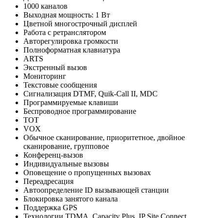
1000 каналов
Выходная мощность: 1 Вт
Цветной многострочный дисплей
Работа с ретранслятором
Авторегулировка громкости
Полноформатная клавиатура
ARTS
Экстренный вызов
Мониторинг
Текстовые сообщения
Сигнализация DTMF, Quik-Call II, MDC
Программируемые клавиши
Беспроводное программирование
TOT
VOX
Обычное сканирование, приоритетное, двойное
сканирование, групповое
Конференц-вызов
Индивидуальные вызовы
Оповещение о пропущенных вызовах
Переадресация
Автоопределение ID вызывающей станции
Блокировка занятого канала
Поддержка GPS
Технологии TDMA, Capacity Plus, IP Site Connect