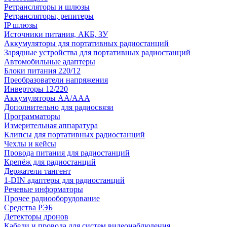
Ретрансляторы и шлюзы
Ретрансляторы, репитеры
IP шлюзы
Источники питания, АКБ, ЗУ
Аккумуляторы для портативных радиостанций
Зарядные устройства для портативных радиостанций
Автомобильные адаптеры
Блоки питания 220/12
Преобразователи напряжения
Инверторы 12/220
Аккумуляторы АА/ААА
Дополнительно для радиосвязи
Программаторы
Измерительная аппаратура
Клипсы для портативных радиостанций
Чехлы и кейсы
Провода питания для радиостанций
Крепёж для радиостанций
Держатели тангент
1-DIN адаптеры для радиостанций
Речевые информаторы
Прочее радиооборудование
Средства РЭБ
Детекторы дронов
Кабели и провода для систем видеонаблюдения