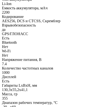
Li-Ion
Емкость аккумулятора, мАч
2200
Кодирование
AES256, DCS и CTCSS, Скремблер
Взрывобезопасность
да
GPS/ГЛОНАСС
Есть
Bluetooth
Нет
Wi-Fi
Нет
Напряжение питания, В
7.4
Количество частотных каналов
1000
Дисплей
Есть
Габариты LхBхН, мм
130,3x55,2x41,1
Масса, гр
355
Диапазон рабочих температур, °С
-30...+60