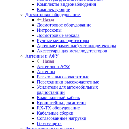
Комплекты видеонаблюдения
Комплектующие
Досмотровое оборудование
Назад
Досмотровое оборудование
Интроскопы
Досмотровые зеркала
Ручные металлодетекторы
Арочные (рамочные) металлодетекторы
Аксессуары для металлодетекторов
Антенны и АФУ
Назад
Антенны и АФУ
Антенны
Разъемы высокочастотные
Переходники высокочастотные
Усилители для автомобильных
радиостанций
Коаксиальный кабель
Кронштейны для антенн
RX-TX оборудование
Кабельные сборки
Согласованные нагрузки
Грозозащита
Ретрансляторы и шлюзы