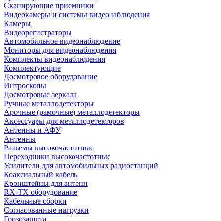
Сканирующие приемники
Видеокамеры и системы видеонаблюдения
Камеры
Видеорегистраторы
Автомобильное видеонаблюдение
Мониторы для видеонаблюдения
Комплекты видеонаблюдения
Комплектующие
Досмотровое оборудование
Интроскопы
Досмотровые зеркала
Ручные металлодетекторы
Арочные (рамочные) металлодетекторы
Аксессуары для металлодетекторов
Антенны и АФУ
Антенны
Разъемы высокочастотные
Переходники высокочастотные
Усилители для автомобильных радиостанций
Коаксиальный кабель
Кронштейны для антенн
RX-TX оборудование
Кабельные сборки
Согласованные нагрузки
Грозозащита