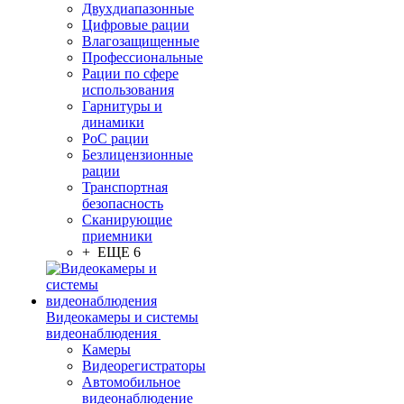
Двухдиапазонные
Цифровые рации
Влагозащищенные
Профессиональные
Рации по сфере
использования
Гарнитуры и
динамики
PoC рации
Безлицензионные
рации
Транспортная
безопасность
Сканирующие
приемники
+ ЕЩЕ 6
Видеокамеры и системы
видеонаблюдения
Камеры
Видеорегистраторы
Автомобильное
видеонаблюдение