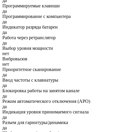
да
Программируемые клавиши
да
Программирование с компьютера
да
Индикатор разряда батареи
да
Работа через ретранслятор
да
Выбор уровня мощности
нет
Вибровызов
нет
Приоритетное сканирование
да
Ввод частоты с клавиатуры
да
Блокировка работы на занятом канале
да
Режим автоматического отключения (АРО)
да
Индикация уровня принимаемого сигнала
да
Разъем для гарнитуры/динамика
да