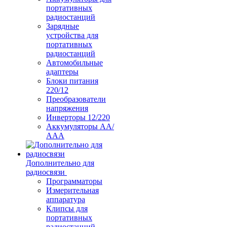
портативных
радиостанций
Зарядные
устройства для
портативных
радиостанций
Автомобильные
адаптеры
Блоки питания
220/12
Преобразователи
напряжения
Инверторы 12/220
Аккумуляторы АА/
ААА
Дополнительно для
радиосвязи
Программаторы
Измерительная
аппаратура
Клипсы для
портативных
радиостанций