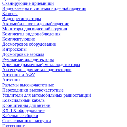
Сканирующие приемники
Видеокамеры и системы видеонаблюдения
Камеры
Видеорегистраторы
Автомобильное видеонаблюдение
Мониторы для видеонаблюдения
Комплекты видеонаблюдения
Комплектующие
Досмотровое оборудование
Интроскопы
Досмотровые зеркала
Ручные металлодетекторы
Арочные (рамочные) металлодетекторы
Аксессуары для металлодетекторов
Антенны и АФУ
Антенны
Разъемы высокочастотные
Переходники высокочастотные
Усилители для автомобильных радиостанций
Коаксиальный кабель
Кронштейны для антенн
RX-TX оборудование
Кабельные сборки
Согласованные нагрузки
Грозозащита