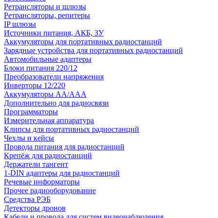
Ретрансляторы и шлюзы
Ретрансляторы, репитеры
IP шлюзы
Источники питания, АКБ, ЗУ
Аккумуляторы для портативных радиостанций
Зарядные устройства для портативных радиостанций
Автомобильные адаптеры
Блоки питания 220/12
Преобразователи напряжения
Инверторы 12/220
Аккумуляторы АА/ААА
Дополнительно для радиосвязи
Программаторы
Измерительная аппаратура
Клипсы для портативных радиостанций
Чехлы и кейсы
Провода питания для радиостанций
Крепёж для радиостанций
Держатели тангент
1-DIN адаптеры для радиостанций
Речевые информаторы
Прочее радиооборудование
Средства РЭБ
Детекторы дронов
Кабели и провода для систем видеонаблюдения