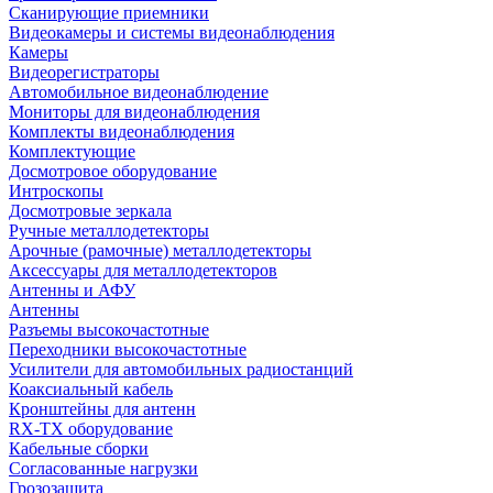
Сканирующие приемники
Видеокамеры и системы видеонаблюдения
Камеры
Видеорегистраторы
Автомобильное видеонаблюдение
Мониторы для видеонаблюдения
Комплекты видеонаблюдения
Комплектующие
Досмотровое оборудование
Интроскопы
Досмотровые зеркала
Ручные металлодетекторы
Арочные (рамочные) металлодетекторы
Аксессуары для металлодетекторов
Антенны и АФУ
Антенны
Разъемы высокочастотные
Переходники высокочастотные
Усилители для автомобильных радиостанций
Коаксиальный кабель
Кронштейны для антенн
RX-TX оборудование
Кабельные сборки
Согласованные нагрузки
Грозозащита