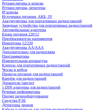
Ретрансляторы и шлюзы
Ретрансляторы, репитеры
IP шлюзы
Источники питания, АКБ, ЗУ
Аккумуляторы для портативных радиостанций
Зарядные устройства для портативных радиостанций
Автомобильные адаптеры
Блоки питания 220/12
Преобразователи напряжения
Инверторы 12/220
Аккумуляторы АА/ААА
Дополнительно для радиосвязи
Программаторы
Измерительная аппаратура
Клипсы для портативных радиостанций
Чехлы и кейсы
Провода питания для радиостанций
Крепёж для радиостанций
Держатели тангент
1-DIN адаптеры для радиостанций
Речевые информаторы
Прочее радиооборудование
Средства РЭБ
Детекторы дронов
Кабели и провода для систем видеонаблюдения