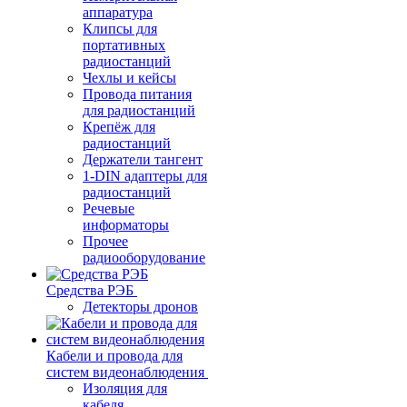
аппаратура
Клипсы для
портативных
радиостанций
Чехлы и кейсы
Провода питания
для радиостанций
Крепёж для
радиостанций
Держатели тангент
1-DIN адаптеры для
радиостанций
Речевые
информаторы
Прочее
радиооборудование
Средства РЭБ
Детекторы дронов
Кабели и провода для
систем видеонаблюдения
Изоляция для
кабеля