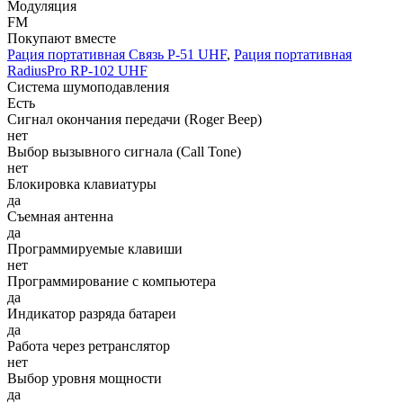
Модуляция
FM
Покупают вместе
Рация портативная Связь Р-51 UHF
,
Рация портативная
RadiusPro RP-102 UHF
Система шумоподавления
Есть
Сигнал окончания передачи (Roger Beep)
нет
Выбор вызывного сигнала (Call Tone)
нет
Блокировка клавиатуры
да
Съемная антенна
да
Программируемые клавиши
нет
Программирование с компьютера
да
Индикатор разряда батареи
да
Работа через ретранслятор
нет
Выбор уровня мощности
да