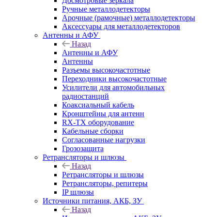
Досмотровые зеркала
Ручные металлодетекторы
Арочные (рамочные) металлодетекторы
Аксессуары для металлодетекторов
Антенны и АФУ
Назад
Антенны и АФУ
Антенны
Разъемы высокочастотные
Переходники высокочастотные
Усилители для автомобильных
радиостанций
Коаксиальный кабель
Кронштейны для антенн
RX-TX оборудование
Кабельные сборки
Согласованные нагрузки
Грозозащита
Ретрансляторы и шлюзы
Назад
Ретрансляторы и шлюзы
Ретрансляторы, репитеры
IP шлюзы
Источники питания, АКБ, ЗУ
Назад