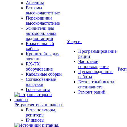
Антенны
Разъемы
высокочастотные
Переходники
высокочастотные
Усилители для
автомобильных
радиостанций
Услуги
Коаксиальный
кабель
Программирование
Кронштейны для
раций
антенн
Частотное
RX-TX
сопровождение
оборудование
Расп
Пусконаладочные
Кабельные сборки
работы
Согласованные
Бесплатный выезд
нагрузки
специалиста
Грозозащита
Ремонт раций
Ретрансляторы и шлюзы
Ретрансляторы,
репитеры
IP шлюзы