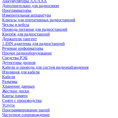
Аккумуляторы АА/ААА
Дополнительно для радиосвязи
Программаторы
Измерительная аппаратура
Клипсы для портативных радиостанций
Чехлы и кейсы
Провода питания для радиостанций
Крепёж для радиостанций
Держатели тангент
1-DIN адаптеры для радиостанций
Речевые информаторы
Прочее радиооборудование
Средства РЭБ
Детекторы дронов
Кабели и провода для систем видеонаблюдения
Изоляция для кабеля
Кабели
Разъемы
Хранение данных
Жесткие диски
Карты памяти
Снято с производства
Услуги
Программирование раций
Частотное сопровождение