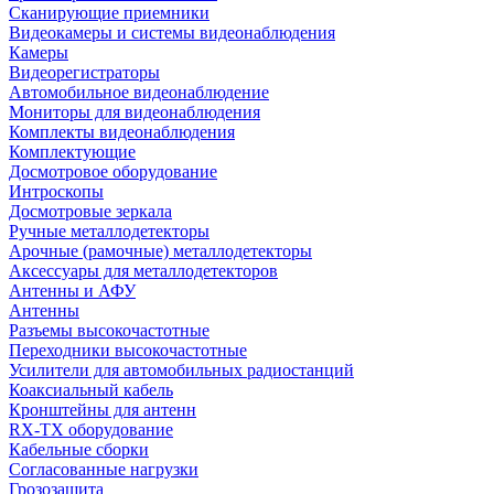
Сканирующие приемники
Видеокамеры и системы видеонаблюдения
Камеры
Видеорегистраторы
Автомобильное видеонаблюдение
Мониторы для видеонаблюдения
Комплекты видеонаблюдения
Комплектующие
Досмотровое оборудование
Интроскопы
Досмотровые зеркала
Ручные металлодетекторы
Арочные (рамочные) металлодетекторы
Аксессуары для металлодетекторов
Антенны и АФУ
Антенны
Разъемы высокочастотные
Переходники высокочастотные
Усилители для автомобильных радиостанций
Коаксиальный кабель
Кронштейны для антенн
RX-TX оборудование
Кабельные сборки
Согласованные нагрузки
Грозозащита