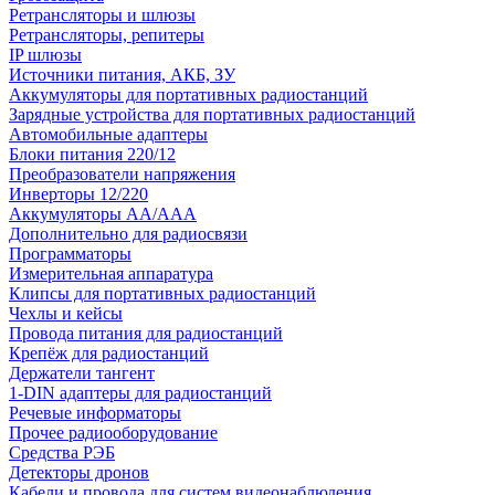
Ретрансляторы и шлюзы
Ретрансляторы, репитеры
IP шлюзы
Источники питания, АКБ, ЗУ
Аккумуляторы для портативных радиостанций
Зарядные устройства для портативных радиостанций
Автомобильные адаптеры
Блоки питания 220/12
Преобразователи напряжения
Инверторы 12/220
Аккумуляторы АА/ААА
Дополнительно для радиосвязи
Программаторы
Измерительная аппаратура
Клипсы для портативных радиостанций
Чехлы и кейсы
Провода питания для радиостанций
Крепёж для радиостанций
Держатели тангент
1-DIN адаптеры для радиостанций
Речевые информаторы
Прочее радиооборудование
Средства РЭБ
Детекторы дронов
Кабели и провода для систем видеонаблюдения