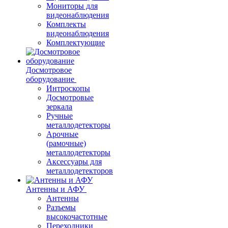
Мониторы для
видеонаблюдения
Комплекты
видеонаблюдения
Комплектующие
Досмотровое
оборудование
Интроскопы
Досмотровые
зеркала
Ручные
металлодетекторы
Арочные
(рамочные)
металлодетекторы
Аксессуары для
металлодетекторов
Антенны и АФУ
Антенны
Разъемы
высокочастотные
Переходники