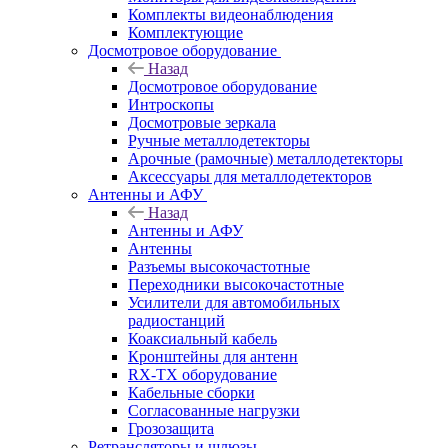
Комплекты видеонаблюдения
Комплектующие
Досмотровое оборудование
Назад
Досмотровое оборудование
Интроскопы
Досмотровые зеркала
Ручные металлодетекторы
Арочные (рамочные) металлодетекторы
Аксессуары для металлодетекторов
Антенны и АФУ
Назад
Антенны и АФУ
Антенны
Разъемы высокочастотные
Переходники высокочастотные
Усилители для автомобильных
радиостанций
Коаксиальный кабель
Кронштейны для антенн
RX-TX оборудование
Кабельные сборки
Согласованные нагрузки
Грозозащита
Ретрансляторы и шлюзы