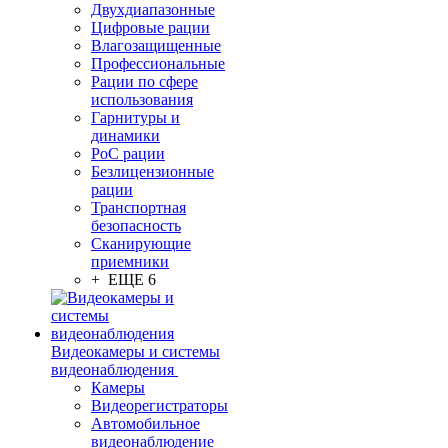
Двухдиапазонные
Цифровые рации
Влагозащищенные
Профессиональные
Рации по сфере
использования
Гарнитуры и
динамики
PoC рации
Безлицензионные
рации
Транспортная
безопасность
Сканирующие
приемники
+ ЕЩЕ 6
Видеокамеры и системы
видеонаблюдения
Камеры
Видеорегистраторы
Автомобильное
видеонаблюдение