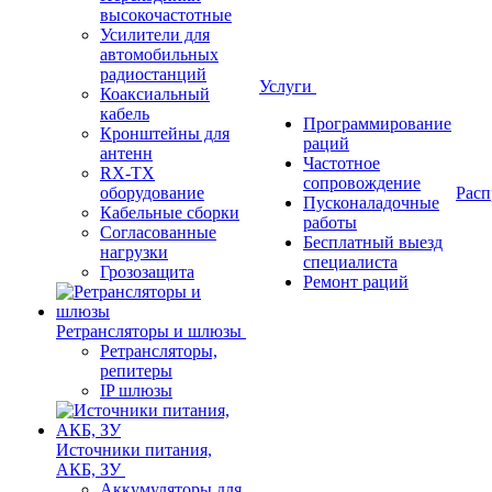
высокочастотные
Усилители для
автомобильных
радиостанций
Услуги
Коаксиальный
кабель
Программирование
Кронштейны для
раций
антенн
Частотное
RX-TX
сопровождение
оборудование
Расп
Пусконаладочные
Кабельные сборки
работы
Согласованные
Бесплатный выезд
нагрузки
специалиста
Грозозащита
Ремонт раций
Ретрансляторы и шлюзы
Ретрансляторы,
репитеры
IP шлюзы
Источники питания,
АКБ, ЗУ
Аккумуляторы для