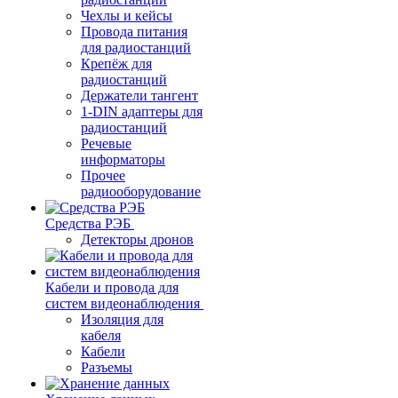
Чехлы и кейсы
Провода питания
для радиостанций
Крепёж для
радиостанций
Держатели тангент
1-DIN адаптеры для
радиостанций
Речевые
информаторы
Прочее
радиооборудование
Средства РЭБ
Детекторы дронов
Кабели и провода для
систем видеонаблюдения
Изоляция для
кабеля
Кабели
Разъемы