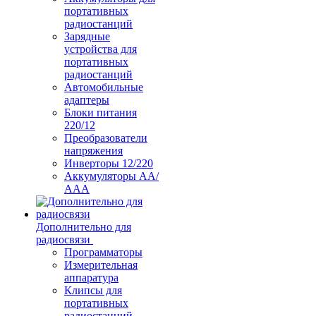
портативных
радиостанций
Зарядные
устройства для
портативных
радиостанций
Автомобильные
адаптеры
Блоки питания
220/12
Преобразователи
напряжения
Инверторы 12/220
Аккумуляторы АА/
ААА
Дополнительно для
радиосвязи
Программаторы
Измерительная
аппаратура
Клипсы для
портативных
радиостанций