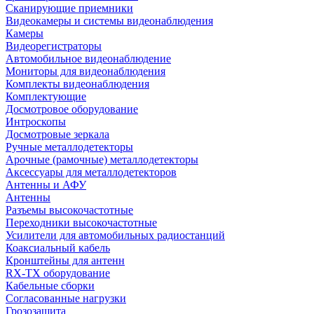
Сканирующие приемники
Видеокамеры и системы видеонаблюдения
Камеры
Видеорегистраторы
Автомобильное видеонаблюдение
Мониторы для видеонаблюдения
Комплекты видеонаблюдения
Комплектующие
Досмотровое оборудование
Интроскопы
Досмотровые зеркала
Ручные металлодетекторы
Арочные (рамочные) металлодетекторы
Аксессуары для металлодетекторов
Антенны и АФУ
Антенны
Разъемы высокочастотные
Переходники высокочастотные
Усилители для автомобильных радиостанций
Коаксиальный кабель
Кронштейны для антенн
RX-TX оборудование
Кабельные сборки
Согласованные нагрузки
Грозозащита