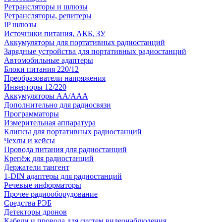
Ретрансляторы и шлюзы
Ретрансляторы, репитеры
IP шлюзы
Источники питания, АКБ, ЗУ
Аккумуляторы для портативных радиостанций
Зарядные устройства для портативных радиостанций
Автомобильные адаптеры
Блоки питания 220/12
Преобразователи напряжения
Инверторы 12/220
Аккумуляторы АА/ААА
Дополнительно для радиосвязи
Программаторы
Измерительная аппаратура
Клипсы для портативных радиостанций
Чехлы и кейсы
Провода питания для радиостанций
Крепёж для радиостанций
Держатели тангент
1-DIN адаптеры для радиостанций
Речевые информаторы
Прочее радиооборудование
Средства РЭБ
Детекторы дронов
Кабели и провода для систем видеонаблюдения